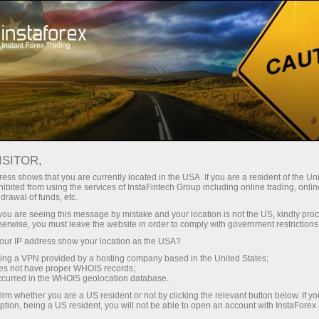
แคมเปญ
กิจกรรม
Instaforex Balloon
ISITOR,
InstaForex: เอื้อมมือเพื่อ
ess shows that you are currently located in the USA. If you are a resident of the Uni
ดวงอาทิตย์
ibited from using the services of InstaFintech Group including online trading, online
drawal of funds, etc.
k you are seeing this message by mistake and your location is not the US, kindly pro
herwise, you must leave the website in order to comply with government restrictions
ในฤดูร้อน ปี 2012 ณ international trading
ur IP address show your location as the USA?
convention ทาง InstaForex Company ได้เปิดตัว
บอลลูนที่มี logo อย่างเป็นทางการของบริษัทอยู่บน
sing a VPN provided by a hosting company based in the United States;
oes not have proper WHOIS records;
ตัวมันด้วย
occurred in the WHOIS geolocation database.
irm whether you are a US resident or not by clicking the relevant button below. If y
การเทรดกับ InstaForex เป็นโอกาสหนึ่งที่จะทำให้
ption, being a US resident, you will not be able to open an account with InstaForex
คุณลอยอยู่เหนืองานประจำ, ปัญหาเรื่องงานต่างๆ