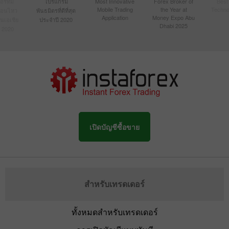
์ที่มี
โปรแกรม
Most Innovative
Forex Broker of
Best
Mobile Trading
the Year at
Techno
ื่อนไหว
พันธมิตรที่ดีที่สุด
Application
Money Expo Abu
ในเอเชีย
ประจำปี 2020
Dhabi 2025
 2020
เปิดบัญชีซื้อขาย
สำหรับเทรดเดอร์
ทั้งหมดสำหรับเทรดเดอร์