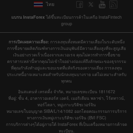
ไทย
แบรน InstaForex
ได้ขึ้นทะเบียนการค้าในเครือ InstaFintech
group
การเปิดเผยความเสี่ยง:
การลงทุนทั้งหมดมีความเสี่ยงในระดับหนึ่ง
การซื้อขายผลิตภัณฑ์ทางการเงินอนุพันธ์มีความเสี่ยงสูงที่จะสูญเสีย
เงินอย่างรวดเร็วเนื่องจากเลเวอเรจ คุณไม่ควรทำการซื้อขาย
ตราสารเหล่านี้หากคุณไม่เข้าใจอย่างถ่องแท้ถึงลักษณะของธุรกรรม
ที่คุณกำลังทำอยู่และขอบเขตที่แท้จริงของความเสี่ยง การลงทุน
ประเภทนี้อาจเหมาะสมสำหรับนักลงทุนบางราย แต่ไม่เหมาะสำหรับ
ทุกคน
อินสแตนท์ เทรดดิ้ง จำกัด, หมายเลขทะเบียน 1811672
ที่อยู่: ชั้น 4, อาคารวอเตอร์ส เอดจ์, เมอริเดียน พลาซ่า, โร้ดทาวน์,
ทอร์โตลา, หมู่เกาะบริติชเวอร์จิน
หมายเลขใบอนุญาต SIBA/L/14/1082 ออกโดยคณะกรรมการบริการ
ทางการเงินหมู่เกาะบริติชเวอร์จิน (BVI FSC)
การบริการต่างๆได้อยู่ภายใต้ InstaForex ที่เป็นเครื่องหมายการค้าจด
ทะเบียน.