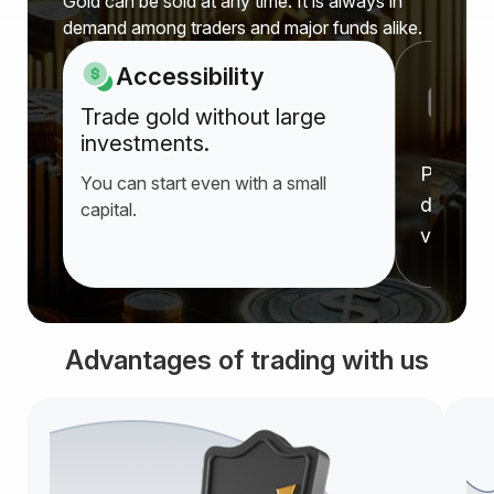
Gold can be sold at any time. It is always in
demand among traders and major funds alike.
Accessibility
P
Trade gold without large
a
investments.
Prices r
You can start even with a small
deprecia
capital.
value f
Advantages of trading with us