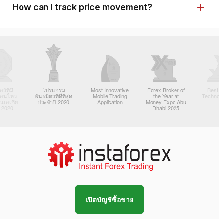
How can I track price movement?
์ที่มี
โปรแกรม
Most Innovative
Forex Broker of
Best
ื่อนไหว
พันธมิตรที่ดีที่สุด
Mobile Trading
the Year at
Techno
ในเอเชีย
ประจำปี 2020
Application
Money Expo Abu
 2020
Dhabi 2025
เปิดบัญชีซื้อขาย