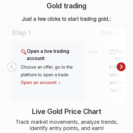
Gold trading
Just a few clicks to start trading gold,:
Step 1
Step 2
Open a live trading
Top it u
account
conven
Choose an offer, go to the
In the tradi
platform to open a trade
select your 
Open an account
and review
Top up an 
Live Gold Price Chart
Track market movements, analyze trends,
identify entry points, and earn!