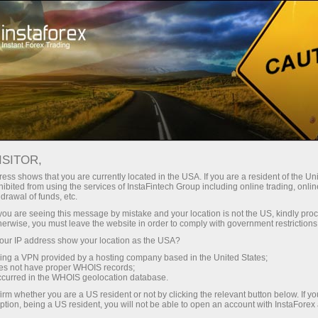
เอกสสารที่สำคัญ
About InstaForex
ISITOR,
เอกสารที่สำคัญ
ess shows that you are currently located in the USA. If you are a resident of the Uni
ibited from using the services of InstaFintech Group including online trading, online
drawal of funds, etc.
ในหน้านี้คุณจะพบเอกสสารพื้นฐานที่กำหนด
k you are seeing this message by mistake and your location is not the US, kindly pro
ความสัมพันธ์ระหว่าง InstaForex และลูกค้าของ
herwise, you must leave the website in order to comply with government restrictions
บริษัท เราเเนะนำให้คุณตรวจสอบเอกสสาร
ur IP address show your location as the USA?
ทั้งหมดด้วยความระมัดระวังและใส่ใจ เอกสาร
sing a VPN provided by a hosting company based in the United States;
เหล่านี้มีข้อมูลกิจกรรมภายในบริษัท สิทธิ ข้อ
oes not have proper WHOIS records;
occurred in the WHOIS geolocation database.
กำหนดของโบรกเกอร์และลุกค้า
irm whether you are a US resident or not by clicking the relevant button below. If y
ption, being a US resident, you will not be able to open an account with InstaForex