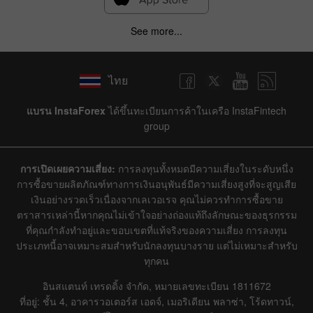
See more...
ไทย
แบรน InstaForex
ได้ขึ้นทะเบียนการค้าในเครือ InstaFintech
group
การเปิดเผยความเสี่ยง:
การลงทุนทั้งหมดมีความเสี่ยงในระดับหนึ่ง
การซื้อขายผลิตภัณฑ์ทางการเงินอนุพันธ์มีความเสี่ยงสูงที่จะสูญเสีย
เงินอย่างรวดเร็วเนื่องจากเลเวอเรจ คุณไม่ควรทำการซื้อขาย
ตราสารเหล่านี้หากคุณไม่เข้าใจอย่างถ่องแท้ถึงลักษณะของธุรกรรม
ที่คุณกำลังทำอยู่และขอบเขตที่แท้จริงของความเสี่ยง การลงทุน
ประเภทนี้อาจเหมาะสมสำหรับนักลงทุนบางราย แต่ไม่เหมาะสำหรับ
ทุกคน
อินสแตนท์ เทรดดิ้ง จำกัด, หมายเลขทะเบียน 1811672
ที่อยู่: ชั้น 4, อาคารวอเตอร์ส เอดจ์, เมอริเดียน พลาซ่า, โร้ดทาวน์,