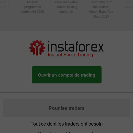
le plus
Meilleur
Most Innovative
Forex Broker of
Best
sie 2020
programme
Mobile Trading
the Year at
Techno
partenaire 2020
Application
Money Expo Abu
Dhabi 2025
Ouvrir un compte de trading
Pour les traders
Tout ce dont les traders ont besoin