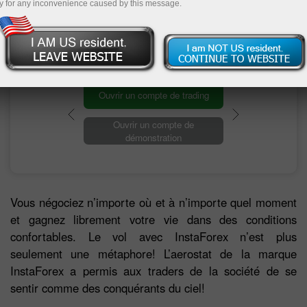
y for any inconvenience caused by this message.
des problèmes financiers tout en faisant ce que
vous aimez.
Ouvrir un compte de trading
Ouvrir un compte de
démonstration
Vous négociez n’importe où et à n’importe quel moment
et gagnez librement votre vie dans des conditions
confortables. Le vol avec InstaForex n’est plus
seulement une métaphore! L’aerostat de la marque
InstaForex a permis aux traders de la société de se
sentir comme des conquérants du ciel!