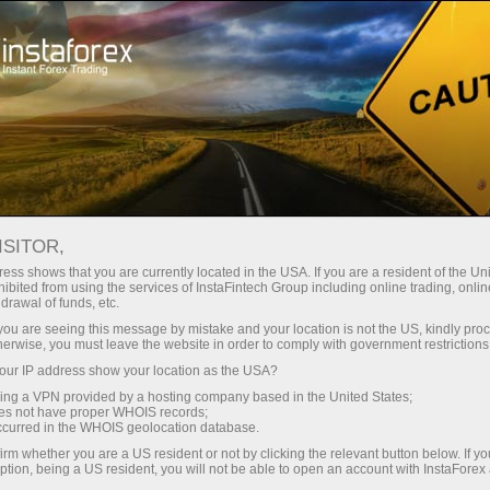
Campagnes
Evénements
Aéronef InstaForex
ISITOR,
InstaForex: plus près du
ess shows that you are currently located in the USA. If you are a resident of the Uni
Soleil
ibited from using the services of InstaFintech Group including online trading, online
drawal of funds, etc.
k you are seeing this message by mistake and your location is not the US, kindly pro
herwise, you must leave the website in order to comply with government restrictions
À l’été 2012, lors de la réunion internationale des
ur IP address show your location as the USA?
traders, la société a présenté un nouvel aérostat
orné du logo InstaForex.
sing a VPN provided by a hosting company based in the United States;
oes not have proper WHOIS records;
occurred in the WHOIS geolocation database.
Le trading avec InstaForex est la possibilité de
irm whether you are a US resident or not by clicking the relevant button below. If y
prendre son envol et de s’élever au-dessus de
ption, being a US resident, you will not be able to open an account with InstaForex
l’agitation quotidienne, des difficultés de travail et