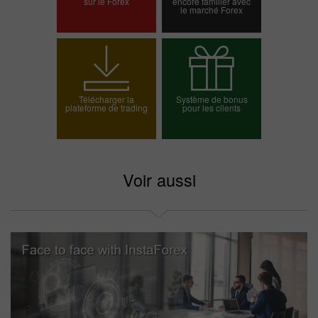
sur le Forex
encore familier avec
le marché Forex
Ouvrir un compte
Ouvrir un compte réel
démo
Télécharger la
Système de bonus
plateforme de trading
pour les clients
Choisissez votre
bonus
Voir aussi