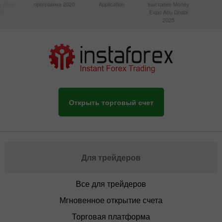
в Азии
программа 2020
Application
выставке Money
20
Expo Abu Dhabi
2025
Открыть торговый счет
Для трейдеров
Все для трейдеров
Мгновенное открытие счета
Торговая платформа