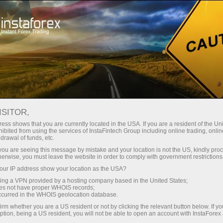
Промоакции
События
Инсташар
ISITOR,
ИнстаФорекс: ближе к
ess shows that you are currently located in the USA. If you are a resident of the Uni
солнцу
ibited from using the services of InstaFintech Group including online trading, online
drawal of funds, etc.
k you are seeing this message by mistake and your location is not the US, kindly pro
herwise, you must leave the website in order to comply with government restrictions
Летом 2012 года на международном слёте
ur IP address show your location as the USA?
трейдеров компания продемонстрировала
новый брендовый аэростат, украшенный
sing a VPN provided by a hosting company based in the United States;
oes not have proper WHOIS records;
логотипом ИнстаФорекс.
occurred in the WHOIS geolocation database.
irm whether you are a US resident or not by clicking the relevant button below. If y
Трейдинг с компанией ИнстаФорекс — это
ption, being a US resident, you will not be able to open an account with InstaForex
возможность оторваться от земли и