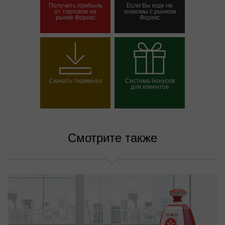
Получить прибыль
Если Вы еще не
от торговли на
знакомы с рынком
рынке Форекс
Форекс
Открыть торговый
Открыть демосчет
счет
Скачать терминал
Система бонусов
для клиентов
Выбрать свой бонус
Смотрите также