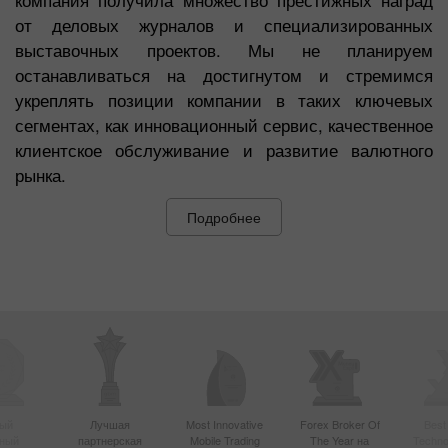
компания получила множество престижных наград
от деловых журналов и специализированных
выставочных проектов. Мы не планируем
останавливаться на достигнутом и стремимся
укреплять позиции компании в таких ключевых
сегментах, как инновационный сервис, качественное
клиентское обслуживание и развитие валютного
рынка.
Подробнее
ый
Лучшая
Most Innovative
Forex Broker Of
Best
вный
партнерская
Mobile Trading
The Year на
Techno