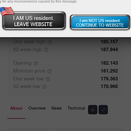
y for any inconvenience caused by this message.
50%
Traders' feedback
50%
Closing
182.144
Maximum
price
182.687
One week
high
185.157
52-week
high
187.944
Opening
182.143
Minimum
price
181.292
One week
low
179.363
52-week
low
170.966
About
Overview
News
Technical