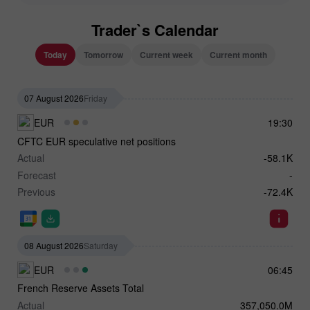
Trader`s Calendar
Today
Tomorrow
Current week
Current month
07 August 2026
Friday
EUR
19:30
CFTC EUR speculative net positions
Actual
-58.1K
Forecast
-
Previous
-72.4K
08 August 2026
Saturday
EUR
06:45
French Reserve Assets Total
Actual
357,050.0M