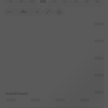
M1
M5
M15
M30
H1
H4
1D
1W
1M
เส้น