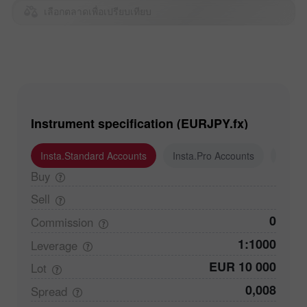
เลือกตลาดเพื่อเปรียบเทียบ
Instrument specification (EURJPY.fx)
Insta.Standard Accounts
Insta.Pro Accounts
Insta
Buy
Sell
0
Commission
1:1000
Leverage
EUR 10 000
Lot
0,008
Spread