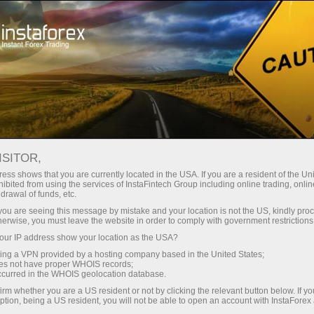
สำหรับเทรดเดอร์
เงื่อนไขการซื้อขาย
ตราสารการซื้อขาย
EURJPY.FX
ISITOR,
ess shows that you are currently located in the USA. If you are a resident of the Uni
ibited from using the services of InstaFintech Group including online trading, online
EURJPY.fx
drawal of funds, etc.
k you are seeing this message by mistake and your location is not the US, kindly pro
herwise, you must leave the website in order to comply with government restrictions
182.523
(
%)
07 Aug 2026 20:59
ur IP address show your location as the USA?
sing a VPN provided by a hosting company based in the United States;
oes not have proper WHOIS records;
Buy
Sell
occurred in the WHOIS geolocation database.
irm whether you are a US resident or not by clicking the relevant button below. If y
182.523
182.258
ption, being a US resident, you will not be able to open an account with InstaForex