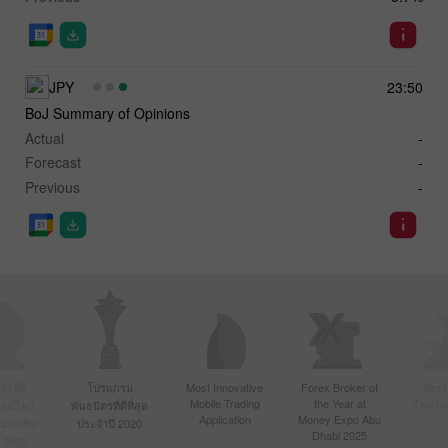
JPY
23:50
BoJ Summary of Opinions
Actual
-
Forecast
-
Previous
-
์ที่มี
โปรแกรม
Most Innovative
Forex Broker of
Best
Mobile Trading
the Year at
Techno
ื่อนไหว
พันธมิตรที่ดีที่สุด
Application
Money Expo Abu
ในเอเชีย
ประจำปี 2020
Dhabi 2025
 2020