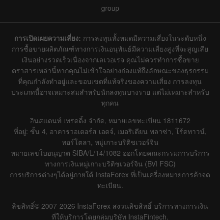
group
|
|
1 year
/
2 years
/
3 years
/
4 years
Actual
Forecast
Previous
Line
Bar
การเปิดเผยความเสี่ยง:
การลงทุนทั้งหมดมีความเสี่ยงในระดับหนึ่ง
การซื้อขายผลิตภัณฑ์ทางการเงินอนุพันธ์มีความเสี่ยงสูงที่จะสูญเสีย
เงินอย่างรวดเร็วเนื่องจากเลเวอเรจ คุณไม่ควรทำการซื้อขาย
ตราสารเหล่านี้หากคุณไม่เข้าใจอย่างถ่องแท้ถึงลักษณะของธุรกรรม
ที่คุณกำลังทำอยู่และขอบเขตที่แท้จริงของความเสี่ยง การลงทุน
ประเภทนี้อาจเหมาะสมสำหรับนักลงทุนบางราย แต่ไม่เหมาะสำหรับ
Data not found
ทุกคน
อินสแตนท์ เทรดดิ้ง จำกัด, หมายเลขทะเบียน 1811672
ที่อยู่: ชั้น 4, อาคารวอเตอร์ส เอดจ์, เมอริเดียน พลาซ่า, โร้ดทาวน์,
Details about the event
ทอร์โตลา, หมู่เกาะบริติชเวอร์จิน
หมายเลขใบอนุญาต SIBA/L/14/1082 ออกโดยคณะกรรมการบริการ
History
ทางการเงินหมู่เกาะบริติชเวอร์จิน (BVI FSC)
การบริการต่างๆได้อยู่ภายใต้ InstaForex ที่เป็นเครื่องหมายการค้าจด
Date
Actual
Forecast
Previous
ทะเบียน.
ลิขสิทธิ์© 2007-2026 InstaForex สงวนลิขสิทธิ์ บริการทางการเงิน
ที่ให้บริการโดยกลุ่มบริษัท InstaFintech.