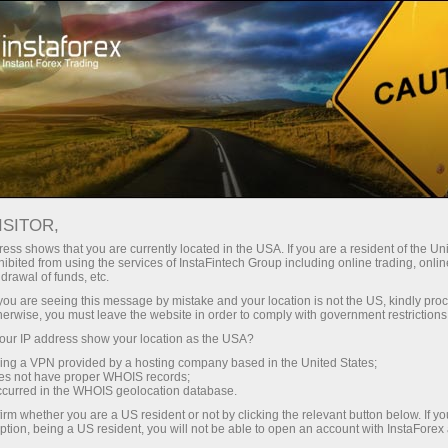
สำหรับเทรดเดอร์
เงื่อนไขการซื้อขาย
บัญชีแยก
ISITOR,
บัญชีแยก
ess shows that you are currently located in the USA. If you are a resident of the Uni
ibited from using the services of InstaFintech Group including online trading, online
drawal of funds, etc.
บริษัท InstaForex มอบการบริการพิเศษให้แก่
k you are seeing this message by mistake and your location is not the US, kindly pro
ลูกค้าของเราได้แก่ - บริการเปิดบัญชีแยก เพื่อ
herwise, you must leave the website in order to comply with government restrictions
ปกป้องเงินทุนลูกค้าจากความเสี่ยงอันเกิดจาก
ur IP address show your location as the USA?
เหตุสุดวิสัยที่เกี่ยวข้อง กับการดำเนินงานของ
sing a VPN provided by a hosting company based in the United States;
บริษัท กล่าวง่ายๆคือ ‘บัญชีแยก’ คือการเอาเงินทุน
oes not have proper WHOIS records;
occurred in the WHOIS geolocation database.
ของลูกค้าแยกจากเงินทุนบริษัทนั่นเอง บริษัท
InstaForex ได้พัฒนามาตรฐานใหม่ในการรับ
irm whether you are a US resident or not by clicking the relevant button below. If y
ption, being a US resident, you will not be able to open an account with InstaForex
ประกันความปลอดภัยให้แก่เงินทุกของลูกค้า โดย