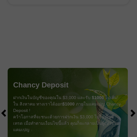
Chancy Deposit
ฝากเงินในบัญชีของคุณใน $3,000 และรับ
$1000
ไปเพิ่ม!
ใน สิงหาคม ทางเราได้ออก
$1000
ภายในแคมเปญ Chancy
Deposit !
คว้าโอกาสที่จะชนะด้วยการฝากเงิน $3,000 ไปในบัญชี
เทรด เมื่อทำตามเงื่อนไขนี้แล้ว คุณก็จะกลายเป็นผู้เข้าร่วม
แคมเปญ
รับโบนัส
เข้าร่วมการแข่งขัน