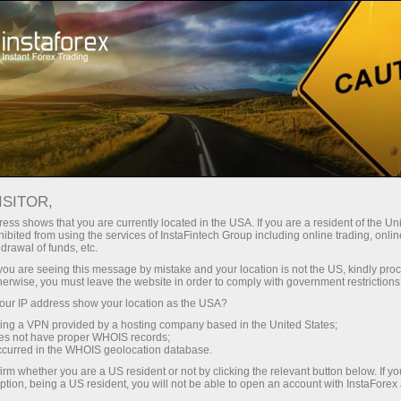
สำหรับเทรดเดอร์
การวิเคราะห์ฟอเร็กซ์
ปฏิทินเศรษฐกิจ
ISITOR,
Economic Calendar
ess shows that you are currently located in the USA. If you are a resident of the Uni
ibited from using the services of InstaFintech Group including online trading, online
drawal of funds, etc.
Schedule of key economic indicators, events, and
k you are seeing this message by mistake and your location is not the US, kindly pro
news. Shows the time of publications, the
herwise, you must leave the website in order to comply with government restrictions
importance of the news, and its ability to influence
ur IP address show your location as the USA?
currency rates
sing a VPN provided by a hosting company based in the United States;
oes not have proper WHOIS records;
occurred in the WHOIS geolocation database.
irm whether you are a US resident or not by clicking the relevant button below. If y
Receive notifications about upcoming events
ption, being a US resident, you will not be able to open an account with InstaForex