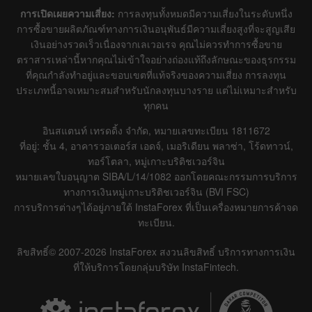
การเปิดเผยความเสี่ยง:
การลงทุนทั้งหมดมีความเสี่ยงในระดับหนึ่ง
การซื้อขายผลิตภัณฑ์ทางการเงินอนุพันธ์มีความเสี่ยงสูงที่จะสูญเสีย
เงินอย่างรวดเร็วเนื่องจากเลเวอเรจ คุณไม่ควรทำการซื้อขาย
ตราสารเหล่านี้หากคุณไม่เข้าใจอย่างถ่องแท้ถึงลักษณะของธุรกรรม
ที่คุณกำลังทำอยู่และขอบเขตที่แท้จริงของความเสี่ยง การลงทุน
ประเภทนี้อาจเหมาะสมสำหรับนักลงทุนบางราย แต่ไม่เหมาะสำหรับ
ทุกคน
อินสแตนท์ เทรดดิ้ง จำกัด, หมายเลขทะเบียน 1811672
ที่อยู่: ชั้น 4, อาคารวอเตอร์ส เอดจ์, เมอริเดียน พลาซ่า, โร้ดทาวน์,
ทอร์โตลา, หมู่เกาะบริติชเวอร์จิน
หมายเลขใบอนุญาต SIBA/L/14/1082 ออกโดยคณะกรรมการบริการ
ทางการเงินหมู่เกาะบริติชเวอร์จิน (BVI FSC)
การบริการต่างๆได้อยู่ภายใต้ InstaForex ที่เป็นเครื่องหมายการค้าจด
ทะเบียน.
ลิขสิทธิ์© 2007-2026 InstaForex สงวนลิขสิทธิ์ บริการทางการเงิน
ที่ให้บริการโดยกลุ่มบริษัท InstaFintech.