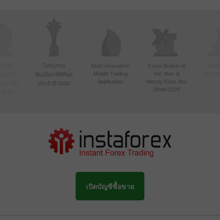
์ที่มี
โปรแกรม
Most Innovative
Forex Broker of
Best
Mobile Trading
the Year at
Techno
ื่อนไหว
พันธมิตรที่ดีที่สุด
Application
Money Expo Abu
ในเอเชีย
ประจำปี 2020
Dhabi 2025
 2020
เปิดบัญชีซื้อขาย