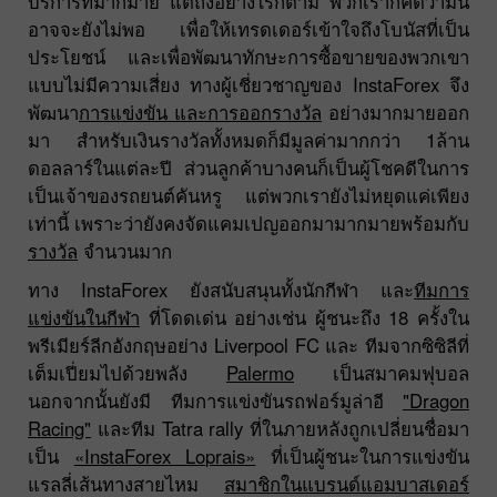
บริการที่มากมาย แต่ถึงอย่างไรก็ตาม พวกเราก็คิดว่ามัน
อาจจะยังไม่พอ เพื่อให้เทรดเดอร์เข้าใจถึงโบนัสที่เป็น
ประโยชน์ และเพื่อพัฒนาทักษะการซื้อขายของพวกเขา
แบบไม่มีความเสี่ยง ทางผู้เชี่ยวชาญของ InstaForex จึง
พัฒนา
การแข่งขัน และการออกรางวัล
อย่างมากมายออก
มา สำหรับเงินรางวัลทั้งหมดก็มีมูลค่ามากกว่า 1ล้าน
ดอลลาร์ในแต่ละปี ส่วนลูกค้าบางคนก็เป็นผู้โชคดีในการ
เป็นเจ้าของรถยนต์คันหรู แต่พวกเรายังไม่หยุดแค่เพียง
เท่านี้ เพราะว่ายังคงจัดแคมเปญออกมามากมายพร้อมกับ
รางวัล
จำนวนมาก
ทาง InstaForex ยังสนับสนุนทั้งนักกีฬา และ
ทีมการ
แข่งขันในกีฬา
ที่โดดเด่น อย่างเช่น ผู้ชนะถึง 18 ครั้งใน
พรีเมียร์ลีกอังกฤษอย่าง Liverpool FC และ ทีมจากซิซิลีที่
เต็มเปี่ยมไปด้วยพลัง
Palermo
เป็นสมาคมฟุบอล
นอกจากนั้นยังมี ทีมการแข่งขันรถฟอร์มูล่าอี
"Dragon
Racing"
และทีม Tatra rally ที่ในภายหลังถูกเปลี่ยนชื่อมา
เป็น
«InstaForex Loprais»
ที่เป็นผู้ชนะในการแข่งขัน
แรลลี่เส้นทางสายไหม
สมาชิกในแบรนด์แอมบาสเดอร์