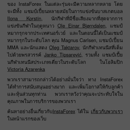
ของ InstaForex ในแต่ละรุ่นจะมีความหลากหลาย โดย
จะมีทั้ง แชมป์เปี้ยนหลายสมัยในการแข่งขันบาสเกตบอล
Ilona Korstin
, นักกีฬาที่มีชื่อเสียงมากที่สุดจากการ
แข่งขันกีฬาในฤดูหนาว
Ole Einar Bjørndalen
, แชมป์
หมากรุกจากประเทศนอร์เวย์ และในตอนนี้ได้เป็นแชมป์
หมากรุกในระดับโลก คุณ Magnus Carlsen, แชมป์เปี้ยน
MMA และนักแสดง
Oleg Taktarov
, นักกีฬาเทนนีสที่เต็ม
ไปด้วยพรสวรรค์
Janko Tipsarević
, รวมทั้ง แชมป์เปี้ย
นกีฬาเทนนีสประเภทเดี่ยวในระดับโลก ในโอลิมปิก
Victoria Azarenka
พวกเราสามารถกล่าวได้อย่างมั่นใจว่า ทาง InstaForex
ได้ทำการสนับสนุนอย่างมาก และเพิ่มโอกาสให้กับลูกค้า
และหุ้นส่วนทุกท่าน พวกเราหวังว่าคุณจะประทับใจใน
คุณภาพในการบริการของพวกเรา
ค้นหาอย่างอื่นเกี่ยวกับ
InstaForex
ได้ใน
เกี่ยวกับพวกเรา
ในหน้าแรกของเว็บ