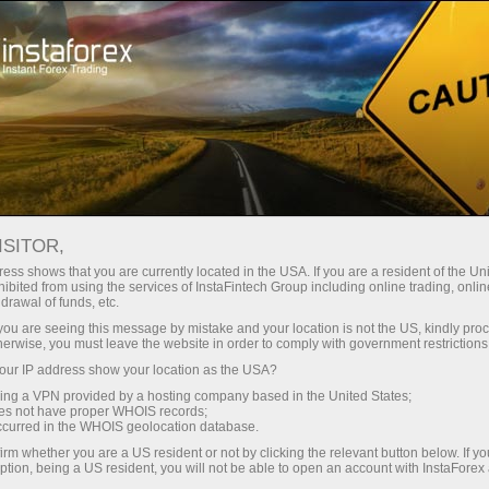
เกี่ยวกับ InstaForex
ประวัติ
ISITOR,
ประวัติศาสตร์ของบริษัท
ess shows that you are currently located in the USA. If you are a resident of the Uni
ibited from using the services of InstaFintech Group including online trading, online
InstaForex
drawal of funds, etc.
k you are seeing this message by mistake and your location is not the US, kindly pro
herwise, you must leave the website in order to comply with government restrictions
InstaForex ก่อตั้งขึ้นในปี 2007 โดยกลุ่มบริษัท
ur IP address show your location as the USA?
InstaFintech ทางโบรกเกอร์ได้เซ็นสัญญากับ
sing a VPN provided by a hosting company based in the United States;
MetaQuotes Software ที่เป็นผู้ให้บริการ
oes not have proper WHOIS records;
ซอฟต์แวร์ซื้อขายออนไลน์ชั้นนำหลังจากจด
occurred in the WHOIS geolocation database.
ทะเบียน และผู้ให้บริการด้านข่าวรายใหญ่ที่สุด
irm whether you are a US resident or not by clicking the relevant button below. If y
ption, being a US resident, you will not be able to open an account with InstaForex
อย่างเช่น eSignal, Reuters เป็นต้น ในช่วงเดือน