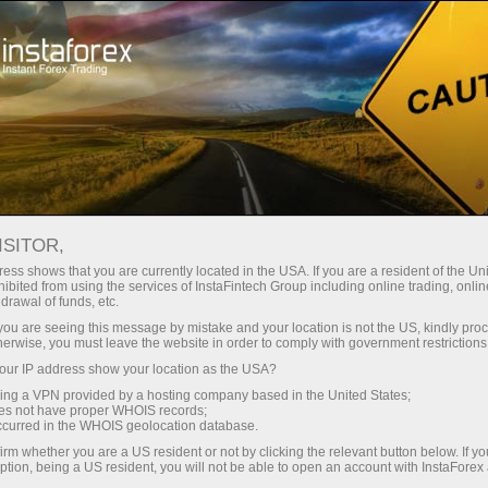
สำหรับนักลงทุน
ระบบ PAMM
เทรดเดอร์ PAMM
ISITOR,
ระบบ PAMM สำหรับการ
ess shows that you are currently located in the USA. If you are a resident of the Uni
ibited from using the services of InstaFintech Group including online trading, online
บริหารของลูกค้า
drawal of funds, etc.
k you are seeing this message by mistake and your location is not the US, kindly pro
herwise, you must leave the website in order to comply with government restrictions
ระบบบัญชี PAMM ของบริษัท InstaForex - วิธีที่ดี
ur IP address show your location as the USA?
ที่สุดในการดึงดูดเงินลงทุนในระบบการซื้อขาย
sing a VPN provided by a hosting company based in the United States;
ของคุณ. หากคุณไม่ต้องการที่จะดึงดูดเงินทุนของ
oes not have proper WHOIS records;
นักลงทุนในบัญชีการค้าของคุณ, ระบบ PAMM
occurred in the WHOIS geolocation database.
กับ InstaForex จะทำให้ความต้องการของคุณ
irm whether you are a US resident or not by clicking the relevant button below. If y
ption, being a US resident, you will not be able to open an account with InstaForex
ที่สุดของการเป็นนักลงทุนที่รวดเร็วและสะดวก.