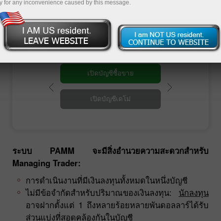
ภายหลังจาก
การลงทะเบียนในระบบ PAMM
y for any inconvenience caused by this message.
Managing Trader บัญชีของคุณจะปรากฏที่คณะ
กรรมการตรวจสอบและนักลงทุนจะพบคุณเอง.
เปิดบัญชีซื้อขาย
เปิดบัญชีเดโม่
ระบบ PAMM จะมีสิ่งอำนวยความสะดวกสำหรับ
Managing Trader:
การดำเนินงานที่มีเงินลงทุนทั้งหมดในหนึ่งบัญชี
ไม่มีข้อจำกัดสำหรับปริมาณของเงินลงทุน:
นักลงทุน
อาจฝากตั้งแต่ 1 ถึงหลายร้อยหลายพันดอลลาร์ได้รับ
ส่วนแบ่งที่สอดคล้องกันในบัญชี