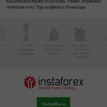
ของเทรดเดอร์เช่นเดียวกับนักลงทุน PAMM หรือคัดลอก
เทรดของพวกเขา ในฐานะผู้ติดตาม ForexCopy
์ที่มี
โปรแกรม
Most Innovative
Forex Broker of
Best
Mobile Trading
the Year at
Techno
ื่อนไหว
พันธมิตรที่ดีที่สุด
Application
Money Expo Abu
ในเอเชีย
ประจำปี 2020
Dhabi 2025
 2020
เปิดบัญชีซื้อขาย