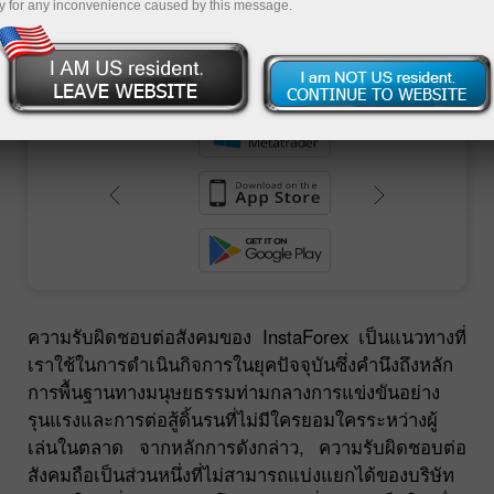
y for any inconvenience caused by this message.
ของการดำเนินธุรกิจอย่างยุติธรรมที่สุด รวมถึง
มาตรฐานและหลักการทางศีลธรรม
ย
ความรับผิดชอบต่อสังคมของ InstaForex เป็นแนวทางที่
เราใช้ในการดำเนินกิจการในยุคปัจจุบันซึ่งคำนึงถึงหลัก
การพื้นฐานทางมนุษยธรรมท่ามกลางการแข่งขันอย่าง
รุนแรงและการต่อสู้ดิ้นรนที่ไม่มีใครยอมใครระหว่างผู้
เล่นในตลาด จากหลักการดังกล่าว, ความรับผิดชอบต่อ
สังคมถือเป็นส่วนหนึ่งที่ไม่สามารถแบ่งแยกได้ของบริษัท