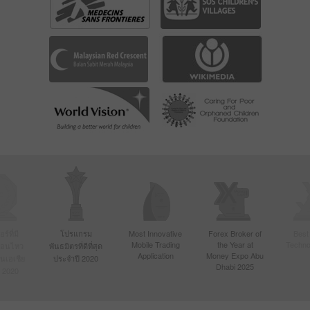
์ที่มี
โปรแกรม
Most Innovative
Forex Broker of
Best
Mobile Trading
the Year at
Techno
ื่อนไหว
พันธมิตรที่ดีที่สุด
Application
Money Expo Abu
ในเอเชีย
ประจำปี 2020
Dhabi 2025
 2020