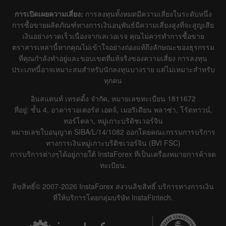
การเปิดเผยความเสี่ยง:
การลงทุนทั้งหมดมีความเสี่ยงในระดับหนึ่ง
การซื้อขายผลิตภัณฑ์ทางการเงินอนุพันธ์มีความเสี่ยงสูงที่จะสูญเสีย
เงินอย่างรวดเร็วเนื่องจากเลเวอเรจ คุณไม่ควรทำการซื้อขาย
ตราสารเหล่านี้หากคุณไม่เข้าใจอย่างถ่องแท้ถึงลักษณะของธุรกรรม
ที่คุณกำลังทำอยู่และขอบเขตที่แท้จริงของความเสี่ยง การลงทุน
ประเภทนี้อาจเหมาะสมสำหรับนักลงทุนบางราย แต่ไม่เหมาะสำหรับ
ทุกคน
อินสแตนท์ เทรดดิ้ง จำกัด, หมายเลขทะเบียน 1811672
ที่อยู่: ชั้น 4, อาคารวอเตอร์ส เอดจ์, เมอริเดียน พลาซ่า, โร้ดทาวน์,
ทอร์โตลา, หมู่เกาะบริติชเวอร์จิน
หมายเลขใบอนุญาต SIBA/L/14/1082 ออกโดยคณะกรรมการบริการ
ทางการเงินหมู่เกาะบริติชเวอร์จิน (BVI FSC)
การบริการต่างๆได้อยู่ภายใต้ InstaForex ที่เป็นเครื่องหมายการค้าจด
ทะเบียน.
ลิขสิทธิ์© 2007-2026 InstaForex สงวนลิขสิทธิ์ บริการทางการเงิน
ที่ให้บริการโดยกลุ่มบริษัท InstaFintech.