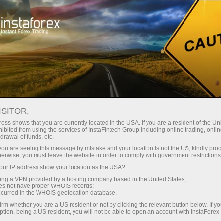
เกี่ยวกับ InstaForex
ความรับผิดชอบต่อสังคมของ InstaForex
ISITOR,
ess shows that you are currently located in the USA. If you are a resident of the Uni
ibited from using the services of InstaFintech Group including online trading, online
ความรับผิดชอบต่อสังคม
drawal of funds, etc.
k you are seeing this message by mistake and your location is not the US, kindly pro
ของ InstaForex
herwise, you must leave the website in order to comply with government restrictions
ur IP address show your location as the USA?
หนึ่งในหลักการปฏิบัติงานที่สำคัญของ
sing a VPN provided by a hosting company based in the United States;
oes not have proper WHOIS records;
InstaForex Company คือการดำเนินธุรกิจบนหลัก
occurred in the WHOIS geolocation database.
การของความมีมนุษยธรรม ในการเป็นบริษัท
irm whether you are a US resident or not by clicking the relevant button below. If y
โบรคเกอร์ที่มีความเปิดเผยมากที่สุดในตลาดค่า
ption, being a US resident, you will not be able to open an account with InstaForex
เงินนั้น, InstaForex มุ่งมั่นในการปฏิบัติตามกฎ