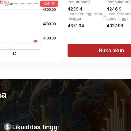
Penutupan
Pembukaan
4239.4
4246.9
Level tertinggi satu
Level terend
minggu
satu minggu
4371.34
4027.99
Buka akun
na
Likuiditas tinggi