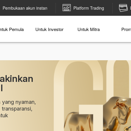
Pembukaan akun instan
Platform Trading
ntuk Pemula
Untuk Investor
Untuk Mitra
Pro
yakinkan
l
is yang nyaman,
 transparansi,
tuk