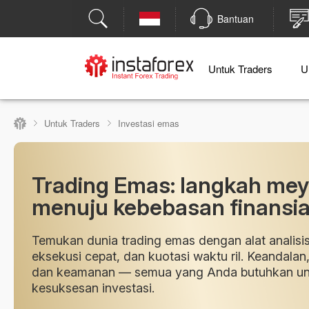
Bantuan
Untuk Traders
U
Untuk Traders
Investasi emas
Trading Emas: langkah me
menuju kebebasan finansia
Temukan dunia trading emas dengan alat analis
eksekusi cepat, dan kuotasi waktu ril. Keandalan,
dan keamanan — semua yang Anda butuhkan un
kesuksesan investasi.