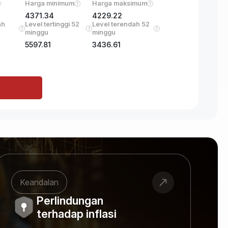
Harga minimum
Harga maksimum
4371.34
4229.22
ah
Level tertinggi 52
Level terendah 52
minggu
minggu
5597.81
3436.61
Keandalan
Perlindungan
terhadap inflasi