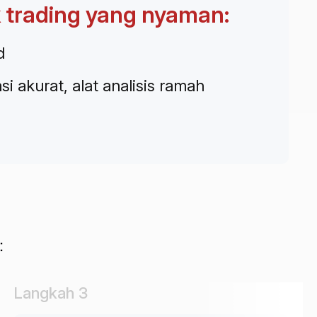
 trading yang nyaman:
d
i akurat, alat analisis ramah
:
Langkah 3