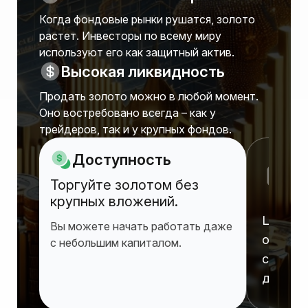
Когда фондовые рынки рушатся, золото
растет. Инвесторы по всему миру
используют его как защитный актив.
Высокая ликвидность
Продать золото можно в любой момент.
Оно востребовано всегда – как у
трейдеров, так и у крупных фондов.
Доступность
З
Торгуйте золотом без
о
крупных вложений.
Цены ра
Вы можете начать работать даже
обесце
с небольшим капиталом.
сохран
десяти