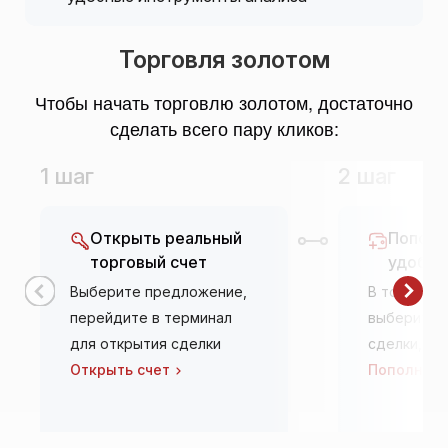
Торговля золотом
Чтобы начать торговлю золотом, достаточно
сделать всего пару кликов:
1 шаг
2 шаг
Открыть реальный
Пополн
торговый счет
удобны
Выберите предложение,
В торгово
перейдите в терминал
выберите 
для открытия сделки
сделки, оз
Открыть счет
Пополнить