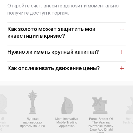
Откройте счет, внесите депозит и моментально
получите доступ к торгам.
Как золото может защитить мои
инвестиции в кризис?
Нужно ли иметь крупный капитал?
Как отслеживать движение цены?
ый
Лучшая
Most Innovative
Forex Broker Of
Best
вный
партнерская
Mobile Trading
The Year на
Techno
в Азии
программа 2020
Application
выставке Money
20
Expo Abu Dhabi
2025