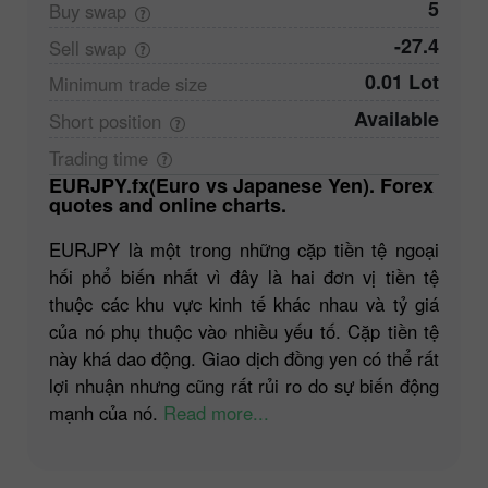
5
Buy
swap
-27.4
Sell
swap
0.01 Lot
Minimum trade
size
Available
Short
position
Trading
time
EURJPY.fx(Euro vs Japanese Yen). Forex
quotes and online charts.
EURJPY là một trong những cặp tiền tệ ngoại
hối phổ biến nhất vì đây là hai đơn vị tiền tệ
thuộc các khu vực kinh tế khác nhau và tỷ giá
của nó phụ thuộc vào nhiều yếu tố. Cặp tiền tệ
này khá dao động. Giao dịch đồng yen có thể rất
lợi nhuận nhưng cũng rất rủi ro do sự biến động
mạnh của nó.
Read more...