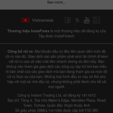
See more...
✕
Hide chart
Vietnamese
6 August 2025 - 6 August 2026
Thương hiệu InstaForex
là một thương hiệu đã đăng ký của
|
|
1 year
/
2 years
/
3 years
/
4 years
Actual
Forecast
Previous
Tập đoàn InstaFintech
Line
Bar
Công bố rủi ro:
Mọi khoản đầu tư đều liên quan đến mức độ
rủi ro nào đó. Giao dịch các sản phẩm phái sinh tài chính đi kèm
với rủi ro cao về việc mất tiền nhanh chóng do đòn bẩy. Bạn
không nên tham gia giao dịch các công cụ này trừ khi bạn hiểu
rõ bản chất của các giao dịch mà bạn đang tham gia và mức độ
rủi ro thực sự của bạn. Những loại hình đầu tư này có thể phù
Data not found
hợp với một số nhà đầu tư, nhưng không phải dành cho tất cả
mọi người.
Công ty Instant Trading Ltd, số đăng ký 1811672
Địa chỉ: Tầng 4, Tòa nhà Water's Edge, Meridian Plaza, Road
Details about the event
Town, Tortola, Quần đảo Virgin thuộc Anh
Số giấy phép SIBA/L/14/1082 được cấp bởi FSC BVI
History