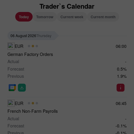
Trader`s Calendar
Today
Tomorrow
Current week
Current month
06 August 2026
Thursday
EUR
06:00
German Factory Orders
Actual
-
Forecast
0.5%
Previous
1.9%
EUR
06:45
French Non-Farm Payrolls
Actual
-
Forecast
-0.1%
Previous
-0.1%