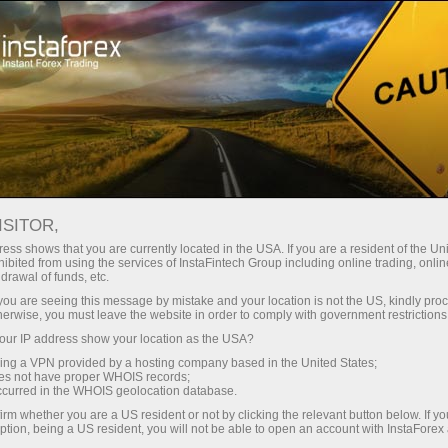
Dành cho Nhà giao dịch
Điều kiện giao dịch
Công cụ giao dịch
EURJPY.FX
ISITOR,
ess shows that you are currently located in the USA. If you are a resident of the Uni
ibited from using the services of InstaFintech Group including online trading, online
EURJPY.fx
drawal of funds, etc.
k you are seeing this message by mistake and your location is not the US, kindly pro
herwise, you must leave the website in order to comply with government restrictions
182.147
(
%)
06 Aug 2026 05:14
ur IP address show your location as the USA?
sing a VPN provided by a hosting company based in the United States;
oes not have proper WHOIS records;
Buy
Sell
occurred in the WHOIS geolocation database.
irm whether you are a US resident or not by clicking the relevant button below. If y
182.147
182.131
ption, being a US resident, you will not be able to open an account with InstaForex