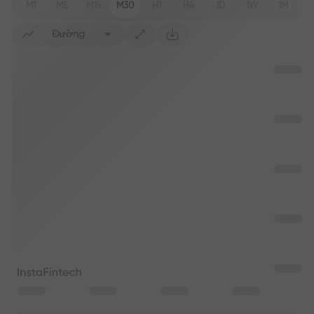
M1
M5
M15
M30
H1
H4
1D
1W
1M
Đường