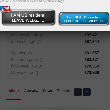
y for any inconvenience caused by this message.
50%
Traders' feedback
50%
Closing
181.858
Maximum
price
182.329
One week
high
187.421
52-week
high
187.944
Opening
181.857
Minimum
price
182.121
One week
low
179.363
52-week
low
170.966
About
Overview
News
Technical