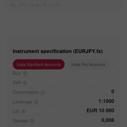
Chọn tài sản để so sánh
Instrument specification (EURJPY.fx)
Insta.Standard Accounts
Insta.Pro Accounts
Insta
Buy
Sell
0
Commission
1:1000
Leverage
EUR 10 000
Lot
0,008
Spread