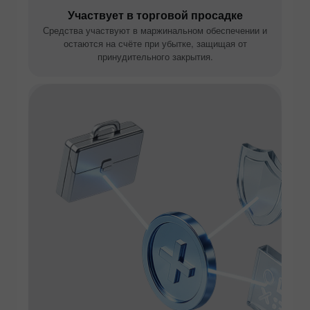
Участвует в торговой просадке
Средства участвуют в маржинальном обеспечении и
остаются на счёте при убытке, защищая от
принудительного закрытия.