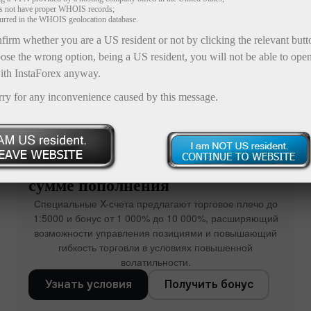
es not have proper WHOIS records;
curred in the WHOIS geolocation database.
firm whether you are a US resident or not by clicking the relevant but
ose the wrong option, being a US resident, you will not be able to ope
ith InstaForex anyway.
rry for any inconvenience caused by this message.
Бонус на депозит до x1000 к
сумме пополнения
Специальные X-счета предлагают торговое плечо до
1:5000 и бонус от 1 000% до 10 000%, расширяющий
возможности управления позициями и повышающий
гибкость торговли в условиях повышенной
волатильности.
Узнать условия
Получить бонус