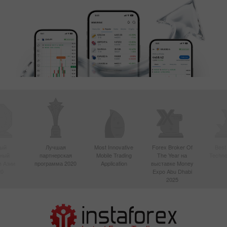
ый
Лучшая
Most Innovative
Forex Broker Of
Best
вный
партнерская
Mobile Trading
The Year на
Techno
в Азии
программа 2020
Application
выставке Money
20
Expo Abu Dhabi
2025