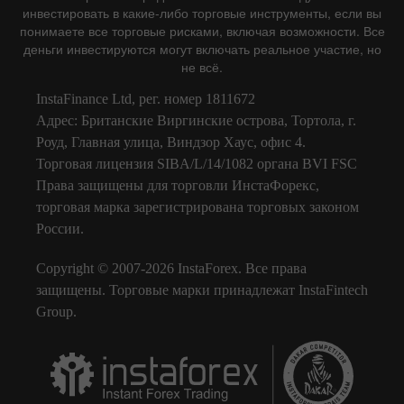
инвестировать в какие-либо торговые инструменты, если вы
понимаете все торговые рисками, включая возможности. Все
деньги инвестируются могут включать реальное участие, но
не всё.
InstaFinance Ltd, рег. номер 1811672
Адрес: Британские Виргинские острова, Тортола, г.
Роуд, Главная улица, Виндзор Хаус, офис 4.
Торговая лицензия SIBA/L/14/1082 органа BVI FSC
Права защищены для торговли ИнстаФорекс,
торговая марка зарегистрирована торговых законом
России.
Copyright © 2007-2026 InstaForex. Все права
защищены. Торговые марки принадлежат InstaFintech
Group.