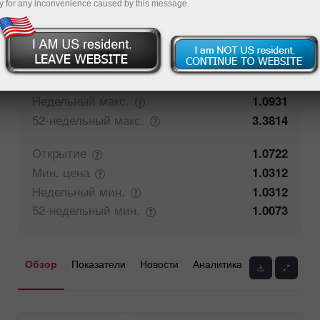
y for any inconvenience caused by this message.
50%
Мнение трейдеров
50%
Закрытие
1.0725
Макс.
цена
1.0619
Недельный
макс.
1.0931
52-недельный
макс.
3.3814
Открытие
1.0722
Мин.
цена
1.0312
Недельный
мин.
1.0312
52-недельный
мин.
1.0073
Обзор
Показатели
Новости
Аналитика