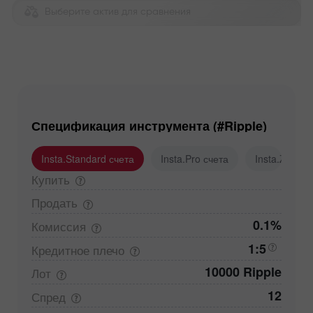
Выберите актив для сравнения
Спецификация инструмента (#Ripple)
Insta.Standard счета
Insta.Pro счета
Insta.Zero с
Купить
Продать
0.1%
Комиссия
1:5
Кредитное
плечо
10000 Ripple
Лот
12
Спред