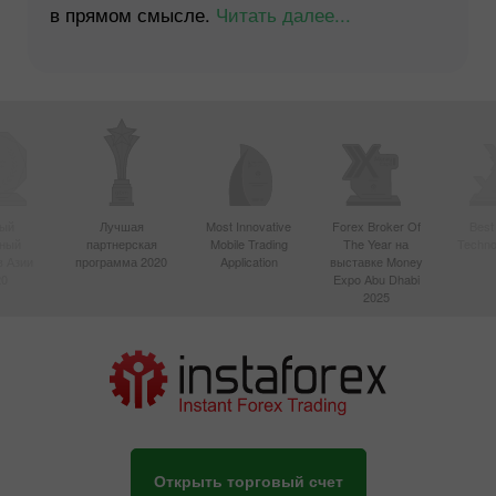
в прямом смысле.
Читать далее...
ый
Лучшая
Most Innovative
Forex Broker Of
Best
вный
партнерская
Mobile Trading
The Year на
Techno
в Азии
программа 2020
Application
выставке Money
20
Expo Abu Dhabi
2025
Открыть торговый счет