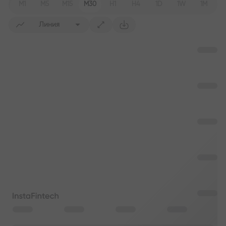
M1
M5
M15
M30
H1
H4
1D
1W
1M
Линия