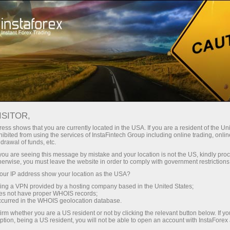
Трейдерам
Торговые условия
Торговые инструменты
#RIPPLE
ISITOR,
ess shows that you are currently located in the USA. If you are a resident of the Uni
ibited from using the services of InstaFintech Group including online trading, online
Ripple
drawal of funds, etc.
k you are seeing this message by mistake and your location is not the US, kindly pro
herwise, you must leave the website in order to comply with government restrictions
1.0353
(
%)
06 Aug 2026 21:22
ur IP address show your location as the USA?
sing a VPN provided by a hosting company based in the United States;
oes not have proper WHOIS records;
Купить
Продать
occurred in the WHOIS geolocation database.
irm whether you are a US resident or not by clicking the relevant button below. If y
1.0353
1.0341
ption, being a US resident, you will not be able to open an account with InstaForex