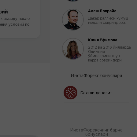
вий
Алеш Лопрайс
 к выводу после
Дакар раллиси кумуш
медали совриндори.
ния условий по
Юлия Ефимова
2012 ва 2016 йилларда
Олимпия
ўйинларининг уч
карра совриндори
ИнстаФорекс бонуслари
Бонус 30%
Бахтли депозит
Клуб бонуси
ИнстаФорекснинг барча
бонуслари