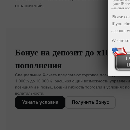
- your IP do
ограничений.
- an error oc
Please con
If you cho
account w
We are so
Бонус на депозит до x1000 к
пополнения
Специальные X-счета предлагают торговое плечо до 1:5000
1 000% до 10 000%, расширяющий возможности управлен
позициями и повышающий гибкость торговли в условиях п
волатильности.
Узнать условия
Получить бонус