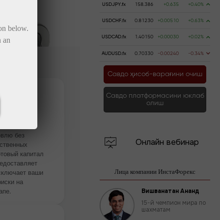
USDJPY.fx
158.386
+0.635
+0.40%
USDCHF.fx
0.81230
+0.00510
+0.63%
ton below.
USDCAD.fx
1.40150
+0.00030
+0.02%
n an
AUDUSD.fx
0.70330
-0.00240
-0.34%
Савдо ҳисоб-варағини очиш
Савдо платформасини юклаб
олиш
нения
овлю без
Онлайн вебинар
ственных
ртовый капитал
едоставляет
исключает ваши
Лица компании ИнстаФорекс
иски на
апе.
Вишванатан Ананд
15-й чемпион мира по
шахматам