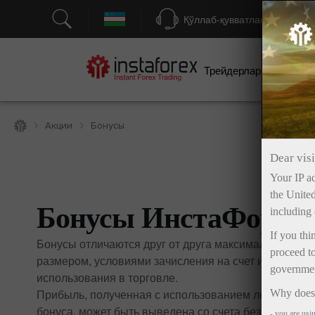
Қўллаб-қувватлаш
Трейдерлар учун
бо
Акции
Бонусы
Dear visi
Your IP ad
the United
Бонусы ИнстаФорек
including 
If you thi
Бонусы отличаются друг от друга максимальным
proceed to
размером, условиями зачисления на счет и
government
использования в торговле.
Прибыль, полученная с использованием любого
Why does 
бонуса, может быть выведена со счета без
- you are usi