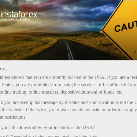
Ҳисоб-варағини тез очиш
Савдо платформаси
Энди иш
шлаётганлар
Инвесторлар учун
Ҳамкорлар учун
Промоак
учун
tor,
dress shows that you are currently located in the USA. If you are a res
 States, you are prohibited from using the services of InstaFintech Gro
с
online trading, online transfers, deposit/withdrawal of funds, etc.
nk you are seeing this message by mistake and your location is not the 
 the website. Otherwise, you must leave the website in order to comply
 restrictions.
your IP address show your location as the USA?
ng a VPN provided by a hosting company based in the United States;