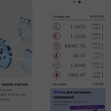
 типов счетов
со всеми
ard, Eurica) и не
та или