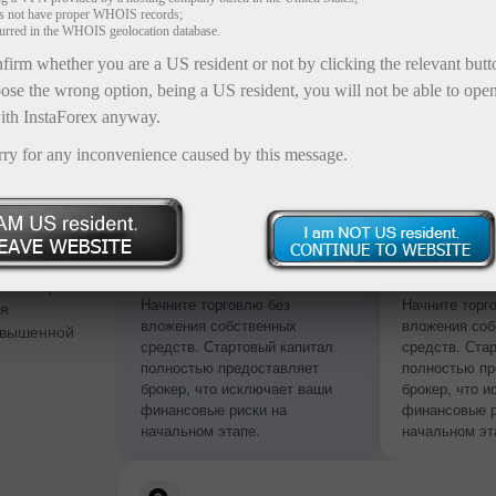
es not have proper WHOIS records;
curred in the WHOIS geolocation database.
firm whether you are a US resident or not by clicking the relevant but
ose the wrong option, being a US resident, you will not be able to ope
ith InstaForex anyway.
rry for any inconvenience caused by this message.
 сумме
Без пополнения
Без попол
депозита
депозита
 и бонус от
Начните торговлю без
Начните торг
ия
вложения собственных
вложения соб
овышенной
средств. Стартовый капитал
средств. Ста
полностью предоставляет
полностью пр
брокер, что исключает ваши
брокер, что 
финансовые риски на
финансовые р
начальном этапе.
начальном эт