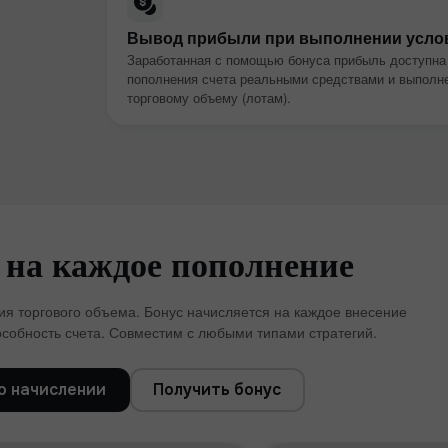
Вывод прибыли при выполнении усло
Заработанная с помощью бонуса прибыль доступна
пополнения счета реальными средствами и выполне
торговому объему (лотам).
 на каждое пополнение
Бонус 30%
Бахтли депозит
я торгового объема. Бонус начисляется на каждое внесение
собность счета. Совместим с любыми типами стратегий.
Клуб бонуси
о начислении
Получить бонус