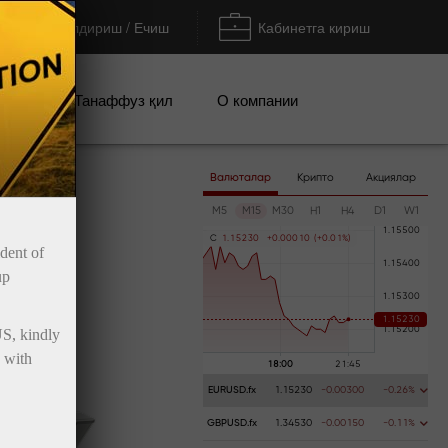
Тўлдириш / Ечиш
Кабинетга кириш
циялар
Танаффуз қил
О компании
Валюталар
Крипто
Акциялар
M5
M15
M30
H1
H4
D1
W1
C
1
.
1
5
2
3
0
+
0
.
0
0
0
1
0
(
+
0
.
0
1
%
)
ident of
up
US, kindly
 with
EURUSD.fx
1.15230
-0.00300
-0.26%
GBPUSD.fx
1.34530
-0.00150
-0.11%