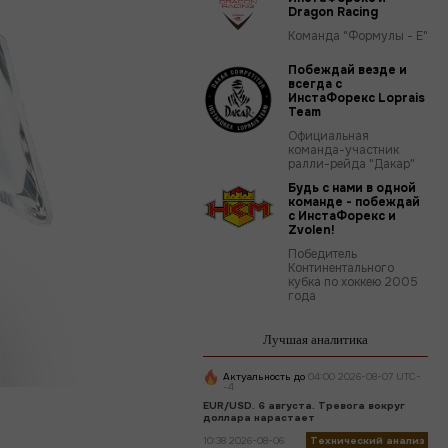
Dragon Racing
Команда "Формулы - Е"
Побеждай везде и
всегда с
ИнстаФорекс Loprais
Team
Официальная
команда-участник
ралли-рейда "Дакар"
Будь с нами в одной
команде - побеждай
с ИнстаФорекс и
Zvolen!
Победитель
Континентального
кубка по хоккею 2005
года
Лучшая аналитика
Актуальность до
04:00 2026-08-07 UTC-
-4
EUR/USD. 6 августа. Тревога вокруг
доллара нарастает
10:38 2026-08-06
Технический анализ