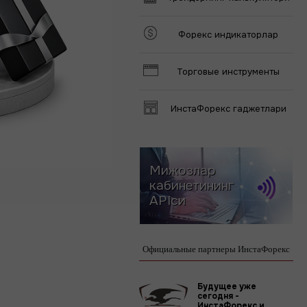
Форекс индикаторлар
Торговые инструменты
ИнстаФорекс гаджетлари
Мижозлар
кабинетининг
APIси
Официальные партнеры ИнстаФорекс
Будущее уже
сегодня -
ИнстаФорекс и