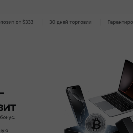
т $333
30 дней торговли
Гарантированный
-
зит
 бонус:
вную