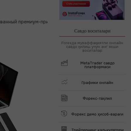
 премиум-приз
Депозит от $333
30 дней то
Савдо воситалари
Forexда муваффақиятли онлайн
савдо қилиш учун энг яхши
воситалар
MetaTrader савдо
платформаси
Графики онлайн
Форекс-таҳлил
Форекс демо ҳисоб-варағи
Трейдернинг калькулятори