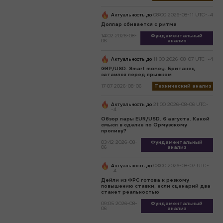
Актуальность до
08:00 2026-08-11 UTC--4
Доллар сбивается с ритма
14:02 2026-08-
Фундаментальный
06
анализ
Актуальность до
11:00 2026-08-07 UTC--4
GBP/USD. Smart money. Британец
затаился перед прыжком
17:07 2026-08-06
Технический анализ
Актуальность до
21:00 2026-08-06 UTC-
-4
Обзор пары EUR/USD. 6 августа. Какой
смысл в сделке по Ормузскому
проливу?
03:42 2026-08-
Фундаментальный
06
анализ
Актуальность до
03:00 2026-08-07 UTC-
-4
Дейли из ФРС готова к резкому
повышению ставки, если сценарий два
станет реальностью
09:05 2026-08-
Фундаментальный
06
анализ