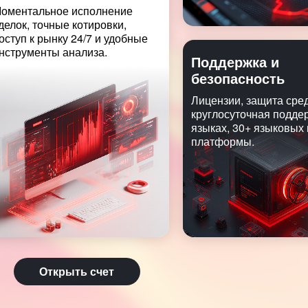
оментальное исполнение
делок, точные котировки,
оступ к рынку 24/7 и удобные
нструменты анализа.
Поддержка и
безопасность
Лицензии, защита сред
круглосуточная подде
языках, 30+ языковых
платформы.
Открыть счет