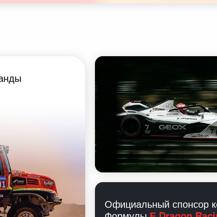
манды
Официальный спонсор 
Формулы
Е Dragon Raci