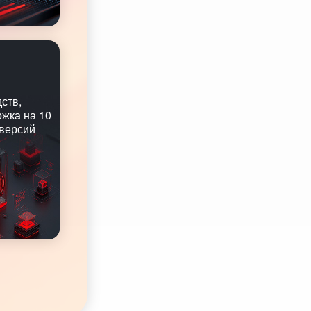
ств,
ржка на 10
 версий