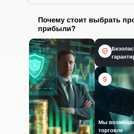
Почему стоит выбрать про
прибыли?
Безопас
гаранти
Мы возмещае
торговле