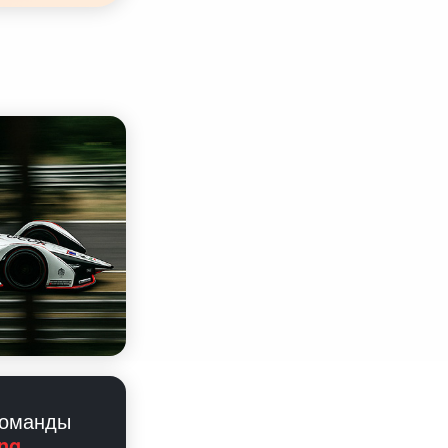
команды
ng