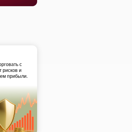
орговать с
т рисков и
ем прибыли.