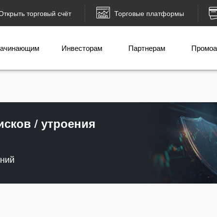
Открыть торговый счёт
Торговые платформы
ачинающим
Инвесторам
Партнерам
Промоа
сков / утроения
ений
Пополнить счёт