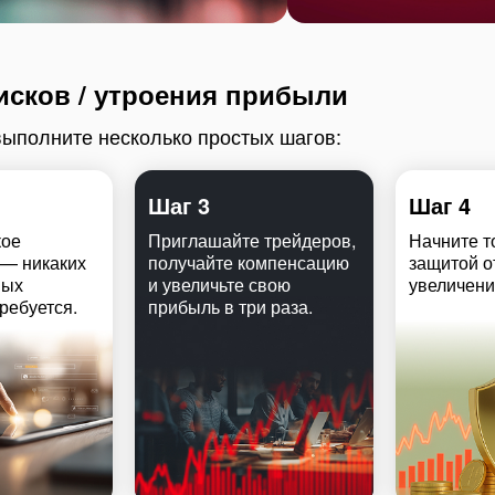
исков / утроения прибыли
выполните несколько простых шагов:
Шаг 3
Шаг 4
кое
Приглашайте трейдеров,
Начните т
 — никаких
получайте компенсацию
защитой о
ных
и увеличьте свою
увеличени
ребуется.
прибыль в три раза.