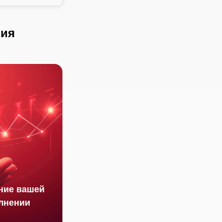
ния
ние вашей
лнении