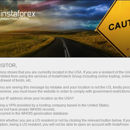
О компании
Регулирование
ISITOR,
Лицензии и
ess shows that you are currently located in the USA. If you are a resident of the Uni
ibited from using the services of InstaFintech Group including online trading, online
регулирование
drawal of funds, etc.
k you are seeing this message by mistake and your location is not the US, kindly pro
herwise, you must leave the website in order to comply with government restrictions
Группа Компаний ИнстаФинтех работает в
ur IP address show your location as the USA?
Форекс индустрии с 2007 года, и за это
sing a VPN provided by a hosting company based in the United States;
время сумела занять прочные позиции, став
oes not have proper WHOIS records;
лидером рынка и IT-инноватором. Брокер
occurred in the WHOIS geolocation database.
придерживается высоких стандартов
irm whether you are a US resident or not by clicking the relevant button below. If y
ption, being a US resident, you will not be able to open an account with InstaForex
качества, работая в соответствии с