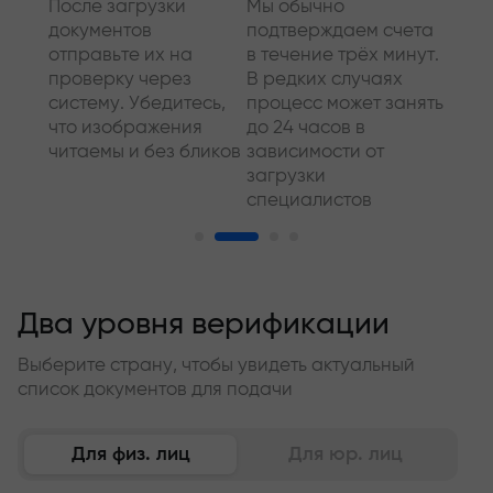
й
После загрузки
Мы обычно
В от
документов
подтверждаем счета
комп
о
отправьте их на
в течение трёх минут.
запр
угого
проверку через
В редких случаях
допо
систему. Убедитесь,
процесс может занять
доку
го
что изображения
до 24 часов в
стар
читаемы и без бликов
зависимости от
проц
загрузки
макс
специалистов
и удо
Два уровня верификации
Выберите страну, чтобы увидеть актуальный
список документов для подачи
Для физ. лиц
Для юр. лиц