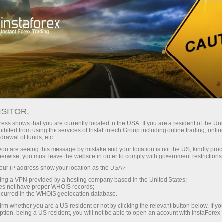
Трейдерам
Открытие счета
Верификация счета
ISITOR,
Верификация торгового
ess shows that you are currently located in the USA. If you are a resident of the Uni
ibited from using the services of InstaFintech Group including online trading, online
drawal of funds, etc.
счета
k you are seeing this message by mistake and your location is not the US, kindly pro
herwise, you must leave the website in order to comply with government restrictions
Вы собираетесь пополнить счет картой или
ur IP address show your location as the USA?
банковским переводом? Для всего этого вам
sing a VPN provided by a hosting company based in the United States;
oes not have proper WHOIS records;
понадобится пройти верификацию счета. Ниже
occurred in the WHOIS geolocation database.
мы расскажем, как ее получить!
irm whether you are a US resident or not by clicking the relevant button below. If y
ption, being a US resident, you will not be able to open an account with InstaForex