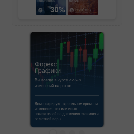
пополнение
Бонус
30%
Форекс
Графики
Вы всегда в курсе любых
изменений на рынке
Демонстрируют в реальном времени
изменения тех или иных
показателей по движению стоимости
валютной пары