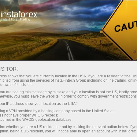
Начинающим
Демосчет
ISITOR,
Открыть демосчет
ess shows that you are currently located in the USA. If you are a resident of the Uni
ibited from using the services of InstaFintech Group including online trading, online
Форекс
drawal of funds, etc.
k you are seeing this message by mistake and your location is not the US, kindly pro
herwise, you must leave the website in order to comply with government restrictions
Научиться торговать на валютном рынке без
ur IP address show your location as the USA?
рисков – просто! Откройте демосчет в
sing a VPN provided by a hosting company based in the United States;
компании
ИнстаФорекс
, чтобы торговать в
oes not have proper WHOIS records;
многофункциональном терминале
occurred in the WHOIS geolocation database.
MetaTrader с виртуальным депозитом. На это
irm whether you are a US resident or not by clicking the relevant button below. If y
ption, being a US resident, you will not be able to open an account with InstaForex
понадобится всего несколько минут, после