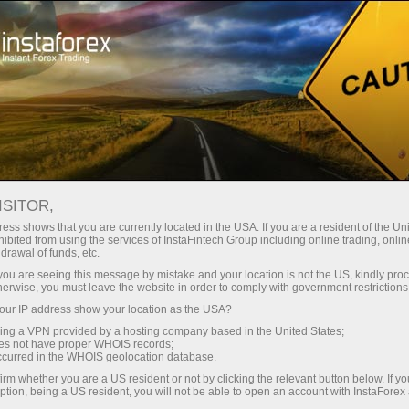
Открыть торговый счёт
Торговые платформы
ачинающим
Инвесторам
Партнерам
Промоа
ISITOR,
ess shows that you are currently located in the USA. If you are a resident of the Uni
ibited from using the services of InstaFintech Group including online trading, online
drawal of funds, etc.
k you are seeing this message by mistake and your location is not the US, kindly pro
herwise, you must leave the website in order to comply with government restrictions
&P 500 и
ur IP address show your location as the USA?
и"
sing a VPN provided by a hosting company based in the United States;
Уоррен Баффет
oes not have proper WHOIS records;
occurred in the WHOIS geolocation database.
тор всех времен
irm whether you are a US resident or not by clicking the relevant button below. If y
ption, being a US resident, you will not be able to open an account with InstaForex