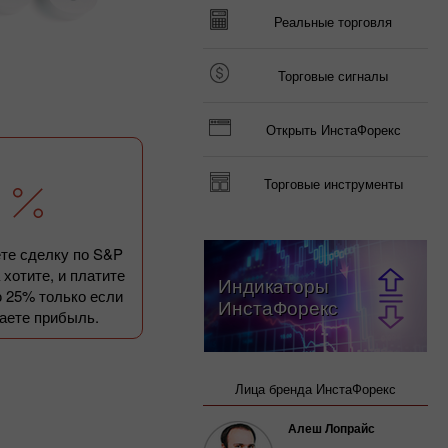
Реальные торговля
Торговые сигналы
Открыть ИнстаФорекс
Торговые инструменты
те сделку по S&P
а хотите, и платите
Индикаторы
 25% только если
ИнстаФорекс
аете прибыль.
Лица бренда ИнстаФорекс
Алеш Лопрайс