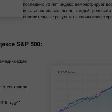
последних 70 лет индекс демонстрирует в
восстанавливаясь после каждой рецессии
720p
положительные результаты своим инвестор
ексе S&P 500:
 американские
лет составила
Бонус 30%
Счастливый депозит
019 году**;
Клубный бонус