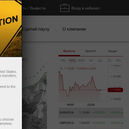
Пополнить / Вывести
Вход в кабинет
кции
Сделай паузу
О компании
Валюты
Крипто
Акции
M5
M15
M30
H1
H4
D1
W1
C
1
.
1
5
5
8
0
0
.
0
0
0
0
0
0
.
0
0
%
ted States,
 transfers,
ceed to the
.
EURUSD.fx
1.15580
+0.00330
+0.29%
ou choose
 anyway.
GBPUSD.fx
1.34920
+0.00370
+0.27%