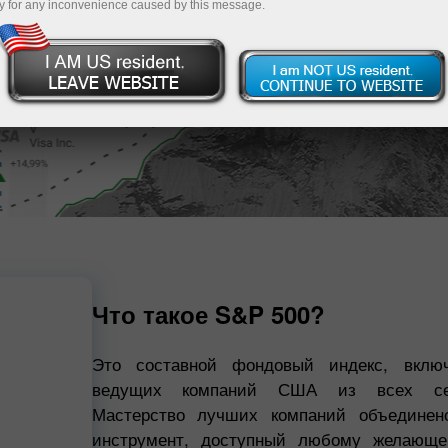
y for any inconvenience caused by this message.
4138
Что такое S&P 500?
Это составной фондовый индекс, вкл
ведущих компаний США из всех сек
Мастерство лучших компаний объединен
инструмент, доступный любому желающе