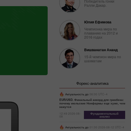
Победитель гонки
Ралли Дакар.
Юлия Ефимова
Чемпионка мира по
плаванию на 2012 и
2016 годах
Вишванатан Ананд
15-й чемпион мира по
шахматам
Форекс-аналитика
Актуальность до
06:00 UTC--4
EUR/USD. Финальный аккорд для гринбека:
почему июльские Нонфармы еще хуже, чем
кажутся
12:49 2026-08-
Фундаментальный
08
анализ
Актуальность до
01:00 2026-08-12 UTC--4