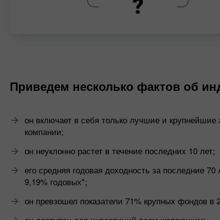
00:00
Приведем несколько фактов об инд
он включает в себя только лучшие и крупнейшие
компании;
он неуклонно растет в течение последних 10 лет;
его средняя годовая доходность за последние 70 
9,19% годовых*;
он превзошел показатели 71% крупных фондов в 2
он доступен для инвестиций всем желающим;