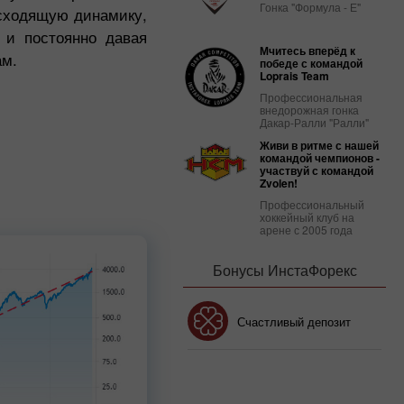
Гонка "Формула - Е"
осходящую динамику,
 и постоянно давая
Мчитесь вперёд к
ам.
победе с командой
Loprais Team
Профессиональная
внедорожная гонка
Дакар-Ралли "Ралли"
Живи в ритме с нашей
командой чемпионов -
участвуй с командой
Zvolen!
Профессиональный
хоккейный клуб на
арене с 2005 года
Бонусы ИнстаФорекс
Бонус 30%
Счастливый депозит
Клубный бонус