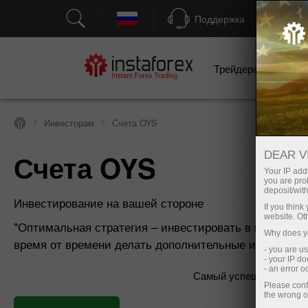
Поддержка
Трейдерам
Н
Инвесторам
Счета OYS
Счета OYS
DEAR V
Your IP addr
you are proh
deposit/with
Инвестирование на вашей стороне
If you thin
website. Ot
"Оптимальная стратегия – инвестировать в индекс S
Why does yo
время от времени делать дополнительные инвестици
- you are u
- your IP d
- an error 
Самый успешный инвес
Please conf
the wrong o