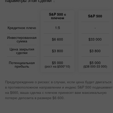
параметры этой сделки*:
S&P 500 с
S&P 500
плечом
Кредитное плечо
1:5
-
Инвестированная
$6 600
$33 000
сумма
Цена закрытия
$3 800
$3 800
сделки
Потенциальная
$5 000
$5 000
прибыль
(рост на $500*10)
($38 000-33 000)
Предупреждение о рисках: в случае, если цена будет двигаться
в противоположном направлении и индекс S&P 500 подешевеет
на $660, ваша сделка с плечом принесет вам максимальную
потерю депозита в размере $6 600.