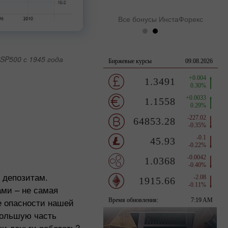
Все бонусы ИнстаФорекс
SP500 с 1945 года
о депозитам.
ами – не самая
е опасности нашей
большую часть
ши деньги работать?