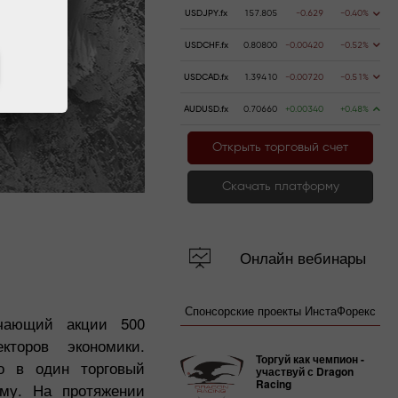
USDJPY.fx
157.805
-0.629
-0.40%
USDCHF.fx
0.80800
-0.00420
-0.52%
USDCAD.fx
1.39410
-0.00720
-0.51%
AUDUSD.fx
0.70660
+0.00340
+0.48%
Открыть торговый счет
Скачать платформу
Онлайн вебинары
Спонсорские проекты ИнстаФорекс
ючающий акции 500
торов экономики.
Торгуй как чемпион -
о в один торговый
участвуй с Dragon
Racing
му. На протяжении