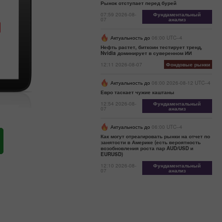
Рынок отступает перед бурей
07:59 2026-08-
Фундаментальный
07
анализ
Актуальность до
06:00 UTC--4
Нефть растет, биткоин тестирует тренд,
Nvidia доминирует в суверенном ИИ
12:11 2026-08-07
Фондовые рынки
Актуальность до
06:00 2026-08-12 UTC--4
Евро таскает чужие каштаны
12:54 2026-08-
Фундаментальный
07
анализ
Актуальность до
06:00 UTC--4
Как могут отреагировать рынки на отчет по
занятости в Америке (есть вероятность
возобновления роста пар AUD/USD и
EURUSD)
12:10 2026-08-
Фундаментальный
07
анализ