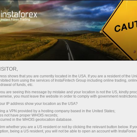
Tentang InstaForex
Dokumen utama
ISITOR,
Dokumen utama
ess shows that you are currently located in the USA. If you are a resident of the Uni
ibited from using the services of InstaFintech Group including online trading, online
drawal of funds, etc.
Pada halaman ini, anda bisa menemukan
k you are seeing this message by mistake and your location is not the US, kindly pro
dokumen dasar yang mengatur hubungan
herwise, you must leave the website in order to comply with government restrictions
antara InstaForex dan para kliennya. Kami
ur IP address show your location as the USA?
sangat menyarankan bahwa anda menyimak
sing a VPN provided by a hosting company based in the United States;
secara keseluruhan dengan teliti dan penuh
oes not have proper WHOIS records;
occurred in the WHOIS geolocation database.
perhatian. Dokumen- dokumen ini memberikan
wawasan mengenai lingkup aktivitas, hak-hak,
irm whether you are a US resident or not by clicking the relevant button below. If y
ption, being a US resident, you will not be able to open an account with InstaForex
dan kewajiban dari para broker dan kliennya.