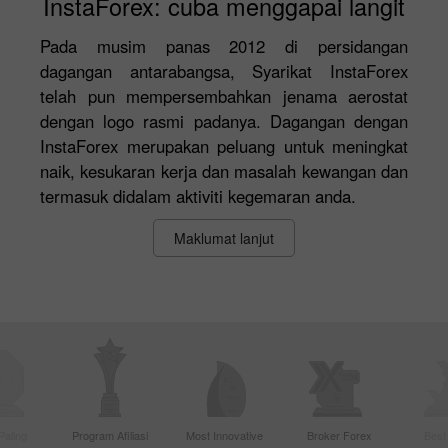
InstaForex: cuba menggapai langit
Pada musim panas 2012 di persidangan
dagangan antarabangsa, Syarikat InstaForex
telah pun mempersembahkan jenama aerostat
dengan logo rasmi padanya. Dagangan dengan
InstaForex merupakan peluang untuk meningkat
naik, kesukaran kerja dan masalah kewangan dan
termasuk didalam aktiviti kegemaran anda.
Maklumat lanjut
Paling
Program Afiliasi
Most Innovative
Broker Forex
Best