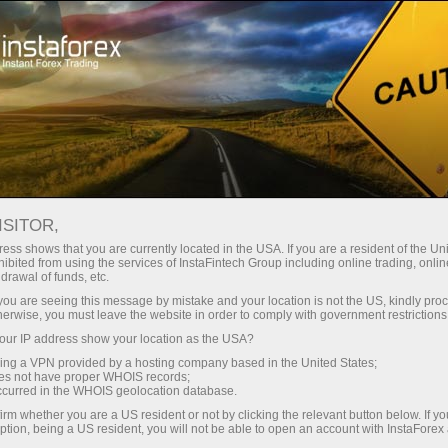
Untuk Pedagang Baru
Akaun Demo
ISITOR,
Buka akaun demo
ess shows that you are currently located in the USA. If you are a resident of the Uni
ibited from using the services of InstaFintech Group including online trading, online
drawal of funds, etc.
Ianya semudah ABC untuk berdagang Forex
k you are seeing this message by mistake and your location is not the US, kindly pro
tanpa sebarang risiko.
InstaForex
herwise, you must leave the website in order to comply with government restrictions
mencadangkan supaya anda membuka akaun
ur IP address show your location as the USA?
demo yang didepositkan dengan wang maya
sing a VPN provided by a hosting company based in the United States;
dan belajar berdagang pada platform dagangan
oes not have proper WHOIS records;
occurred in the WHOIS geolocation database.
pelbagai fungsi MetaTrader. Ia akan mengambil
masa tidak lebih daripada beberapa minit.
irm whether you are a US resident or not by clicking the relevant button below. If y
ption, being a US resident, you will not be able to open an account with InstaForex
Sebaik sahaja akaun demo anda tersedia,