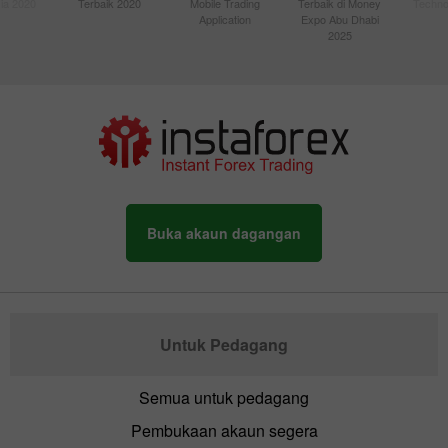
sia 2020
Terbaik 2020
Mobile Trading
Terbaik di Money
Techno
Application
Expo Abu Dhabi
2025
Buka akaun dagangan
Untuk Pedagang
Semua untuk pedagang
Pembukaan akaun segera