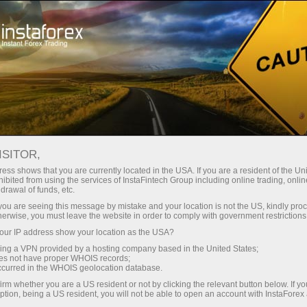
Pour les traders
Ouverture de compte
Vérification de compte
ISITOR,
ess shows that you are currently located in the USA. If you are a resident of the Uni
Vérification du compte
ibited from using the services of InstaFintech Group including online trading, online
drawal of funds, etc.
de trading
k you are seeing this message by mistake and your location is not the US, kindly pro
herwise, you must leave the website in order to comply with government restrictions
ur IP address show your location as the USA?
Prévoyez-vous d’approvisionner votre compte
sing a VPN provided by a hosting company based in the United States;
par carte bancaire ou par virement bancaire ?
oes not have proper WHOIS records;
occurred in the WHOIS geolocation database.
Dans tous les cas, vous devrez vérifier votre
irm whether you are a US resident or not by clicking the relevant button below. If y
compte. Lisez la suite pour savoir comment !
ption, being a US resident, you will not be able to open an account with InstaForex