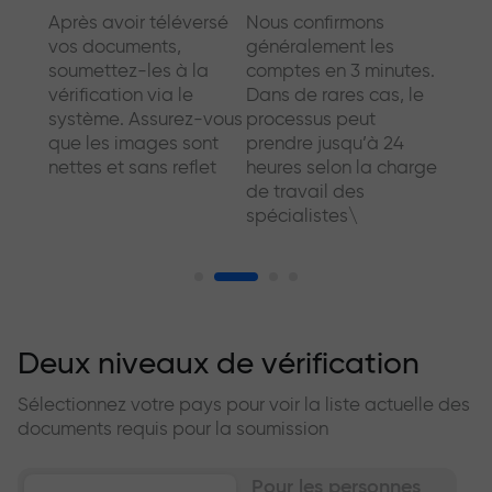
à
Après avoir téléversé
Nous confirmons
Dans 
nt
et
vos documents,
généralement les
socié
o de
soumettez-les à la
comptes en 3 minutes.
dema
ou
vérification via le
Dans de rares cas, le
docu
ent
système. Assurez-vous
processus peut
suppl
que les images sont
prendre jusqu’à 24
nous 
nettes et sans reflet
heures selon la charge
de re
de travail des
aussi
spécialistes\
prati
pour 
Deux niveaux de vérification
Sélectionnez votre pays pour voir la liste actuelle des
documents requis pour la soumission
Pour les personnes