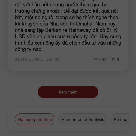
đối với hầu hết những người tham gia thị
trường chứng khoán. Để đạt được kết quả nổi
bật, một số người trong số họ thích nghe theo
lời khuyên của Nhà tiên tri Omaha. Năm nay,
nhà sáng lập Berkshire Hathaway đã bỏ 51 tỷ
USD vào cổ phiếu của 6 công ty lớn. Hãy cùng
tìm hiểu xem ông ấy đã chọn đầu tư vào những
công ty nào.
684
6
03:44 2022-06-20 UTC+00
Xem thêm
Bài báo phân tích
Fundamental Analysis
Kế hoạch g