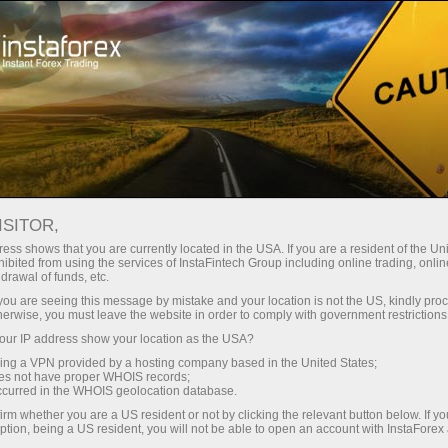
For Traders
Forex Analytics
Tin tức hình ảnh
TIN TỨC HÌNH ẢNH
ISITOR,
ess shows that you are currently located in the USA. If you are a resident of the Uni
ibited from using the services of InstaFintech Group including online trading, online
drawal of funds, etc.
k you are seeing this message by mistake and your location is not the US, kindly pro
dịch
herwise, you must leave the website in order to comply with government restrictions
ur IP address show your location as the USA?
mo
sing a VPN provided by a hosting company based in the United States;
oes not have proper WHOIS records;
occurred in the WHOIS geolocation database.
irm whether you are a US resident or not by clicking the relevant button below. If y
ption, being a US resident, you will not be able to open an account with InstaForex