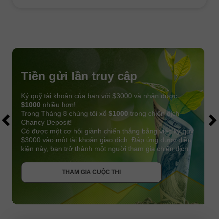
Tiền gửi lần truy cập
Ký quỹ tài khoản của bạn với $3000 và nhận được
$1000
nhiều hơn!
Trong Tháng 8 chúng tôi xổ
$1000
trong chiến dịch
Chancy Deposit!
Có được một cơ hội giành chiến thắng bằng việc ký quỹ
$3000 vào một tài khoản giao dịch. Đáp ứng được điều
kiện này, bạn trở thành một người tham gia chiến dịch.
NHẬN THƯỞNG
THAM GIA CUỘC THI
THAM GIA CUỘC THI
THAM GIA CUỘC THI