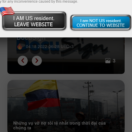
y for any inconvenience caused by this message.
Con cưng của tháng 6 năm 2022:
cổ phiếu của Tesla, Apple và
DocuSign
04:18 2022-06-28 UTC+3
3
Những vụ vỡ nợ tồi tệ nhất trong thời đại của
chúng ta