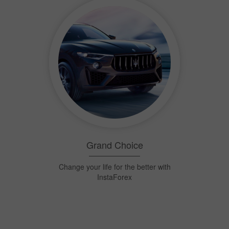
Người bán tỉa InstaForex
(InstaForex Sniper)
Nhắm đúng mục tiêu và bắt lấy $1,500 mỗi
tuần!