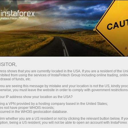
Giới thiệu về InstaForex
ISITOR,
Về InstaForex
ess shows that you are currently located in the USA. If you are a resident of the Uni
ibited from using the services of InstaFintech Group including online trading, online
drawal of funds, etc.
Thương hiệu InstaForex được thành lập vào
k you are seeing this message by mistake and your location is not the US, kindly pro
năm 2007 và hiện tại nó là lựa chọn hàng đầu
herwise, you must leave the website in order to comply with government restrictions
của hơn 7.000.000 nhà giao dịch.
ur IP address show your location as the USA?
sing a VPN provided by a hosting company based in the United States;
oes not have proper WHOIS records;
occurred in the WHOIS geolocation database.
irm whether you are a US resident or not by clicking the relevant button below. If y
ption, being a US resident, you will not be able to open an account with InstaForex
dịch