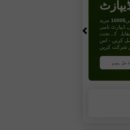
یپازٹ
$1000
 ڈیپازٹ نامی
قابلہ کے تحت
موقع حاصل کریں - اس
یں شرکت کریں
کریں
امل ہوں
امل ہوں
امل ہوں