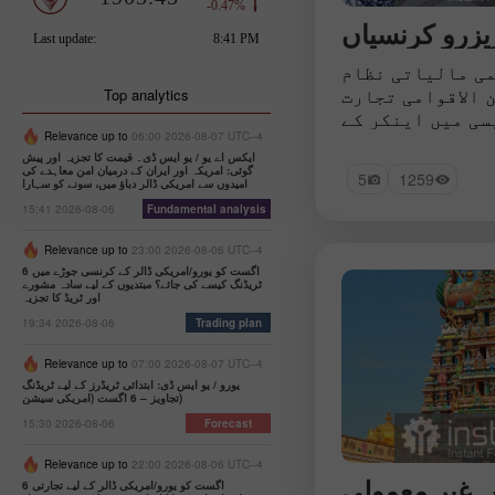
 سال کے لیے ٹون
س میں ڈیوائس کی
، زندگی کو آسان
دونوں بناتی ہے۔
ی مالیاتی نظام
 الاقوامی تجارت
Top analytics
سی میں اینکر کے
کرتی ہیں۔ ریزرو
Relevance up to
06:00 2026-08-07 UTC--4
ایکس اے یو / یو ایس ڈی۔ قیمت کا تجزیہ اور پیش
ے جانا جاتا ہے،
گوئی: امریکہ اور ایران کے درمیان امن معاہدے کی
5
1259
کائیاں سرحد پار
امیدوں سے امریکی ڈالر دباؤ میں، سونے کو سہارا
 ترجیحی آلات کے
15:41 2026-08-06
Fundamental analysis
ی ہیں اور مرکزی
Relevance up to
23:00 2026-08-06 UTC--4
س بنیادی طور پر
6 اگست کو یورو/امریکی ڈالر کے کرنسی جوڑے میں
دلہ کے ذخائر کے
ٹریڈنگ کیسے کی جائے؟ مبتدیوں کے لیے سادہ مشورے
وں کی پشت پناہی
اور ٹریڈ کا تجزیہ
 تر آزادانہ طور
19:34 2026-08-06
Trading plan
ے والے اور وسیع
Relevance up to
07:00 2026-08-07 UTC--4
عتماد ہیں۔ آئیے
یورو / یو ایس ڈی: ابتدائی ٹریڈرز کے لیے ٹریڈنگ
سیوں پر ایک نظر
تجاویز – 6 اگست (امریکی سیشن)
ڈالتے ہیں۔
15:30 2026-08-06
Forecast
Relevance up to
22:00 2026-08-06 UTC--4
 غیر معمولی
6 اگست کو یورو/امریکی ڈالر کے لیے تجارتی