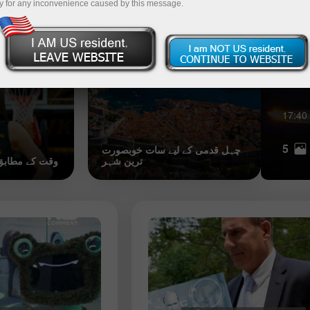
y for any inconvenience caused by this message.
دنیا کے سات شاندار محلات
مسک کی جرات 
اے آئی پر شرط لگانا: دیکھنے کے لیے پانچ
ممکنہ اسٹاک
3-25 UTC+3
17:40
5
چہل قدمی کے لیے سات خوبصورت
ترین شہر
وقت کے مطابق 2024 کی شخصی