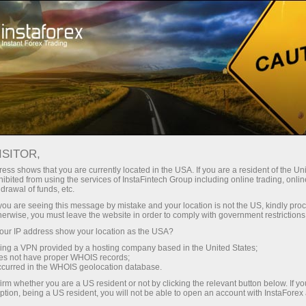
وانا
تجارتی پلیٹ فارم
فوری اکاونٹ کھولیں
سرمایہ کاروں کے
شراکت داروں کے
 آموز کے لیے
مہما
لیے
لئے
رقم جمع کروائیں
ISITOR,
ess shows that you are currently located in the USA. If you are a resident of the Uni
ibited from using the services of InstaFintech Group including online trading, online
drawal of funds, etc.
k you are seeing this message by mistake and your location is not the US, kindly pro
herwise, you must leave the website in order to comply with government restrictions
ur IP address show your location as the USA?
sing a VPN provided by a hosting company based in the United States;
oes not have proper WHOIS records;
occurred in the WHOIS geolocation database.
irm whether you are a US resident or not by clicking the relevant button below. If y
ption, being a US resident, you will not be able to open an account with InstaForex
2025 میں 