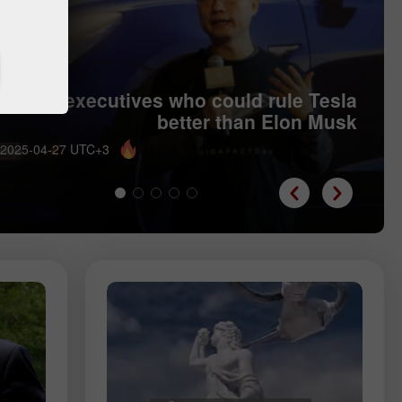
Five executives who could rule Tesla
better than Elon Musk
 2025-04-27 UTC+3