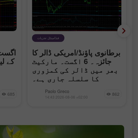
فنڈامینٹل تجزیات
برطانوی پاؤنڈ/امریکی ڈالر کا
جائزہ۔ 6
جائزہ۔ 6 اگست۔ مارکیٹ
کے لی
بھر میں ڈالر کی کمزوری
کا سلسلہ جاری ہے۔
بدھ کے روز برطانوی پاؤنڈ/امریکی ڈالر
Paolo Greco
685
862
کرنسی جوڑے نے بھی اپنی اوپر کی جانب
14:43 2026-08-06 +02:00
پیش قدمی دوبارہ شروع کر دی، حالانکہ
کرنسی
اس کی کوئی خاص ٹھوس مقامی
وجوہات موجود نہیں