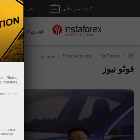
کیبنٹ میں جائیں
رقم جمع کروانا / نکل
تاجروں کے لیے
نو
For Traders
Forex Analytics
فوٹو نیوز
فوٹو نیوز
رقم نکلوائیں
ted States,
 transfers,
ceed to the
.
ou choose
 anyway.