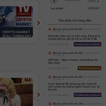
Các phân tích hàng đầu
Mức độ tương thích lên đến
06:00 2026-08-
07 UTC--4
USD/CAD: phân tích và triển vọng. Đồng đô la
Canada tiếp tục giữ lợi thế so với đô la Mỹ
12:39 2026-08-06
Fundamental analysis
Mức độ tương thích lên đến
04:00 2026-08-
07 UTC--4
GBP/USD – Ngày 6 tháng 8: Đồng Bảng vẫn
thận trọng
10:32 2026-08-06
Technical analysis
Mức độ tương thích lên đến
02:00 2026-08-
07 UTC--4
Tuyển dụng tại Mỹ đang suy yếu, trong khi
mức lương cho những người chuyển việc lại
tăng tốc
10:13 2026-08-06
Fundamental analysis
Mức độ tương thích lên đến
03:00 2026-08-