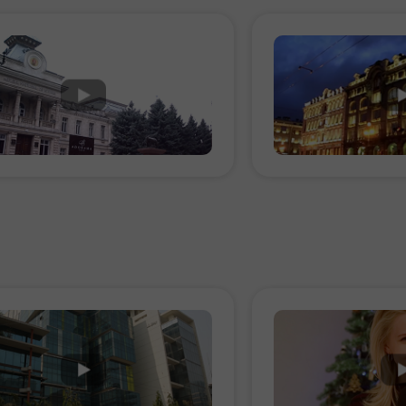
Demo
Thực
Mở
Mở