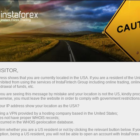
oản ngay lập tức
Tải nền tảng giao dịch Metatrader
 người mới bắt
Dành cho nhà đầu
Dành cho đối tác
Các chiế
đầu
tư
ISITOR,
ess shows that you are currently located in the USA. If you are a resident of the Uni
ibited from using the services of InstaFintech Group including online trading, online
drawal of funds, etc.
k you are seeing this message by mistake and your location is not the US, kindly pro
herwise, you must leave the website in order to comply with government restrictions
ur IP address show your location as the USA?
sing a VPN provided by a hosting company based in the United States;
oes not have proper WHOIS records;
occurred in the WHOIS geolocation database.
irm whether you are a US resident or not by clicking the relevant button below. If y
nstaForex TV
ption, being a US resident, you will not be able to open an account with InstaForex