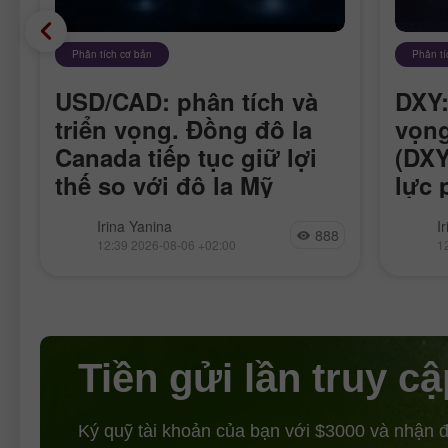
Phân tích cơ bản
Phân tí
USD/CAD: phân tích và
DXY:
triển vọng. Đồng đô la
vọng
Canada tiếp tục giữ lợi
(DXY
thế so với đô la Mỹ
lực 
Cặp USD/CAD đang giao dịch giảm
DXY vẫ
Irina Yanina
I
888
vào thứ Năm, với phe bán nhắm tới
trong 
12:39 2026-08-06 +02:00
1
việc phá vỡ mốc tâm lý 1.4000. Giá
thỏa t
dầu đã phục hồi nhẹ sau khi chạm
năng Fe
Tiền gửi lần truy cậ
Ký quỹ tài khoản của bạn với $3000 và nhận