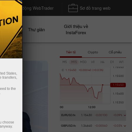
Khởi động WebTrader
Sơ đồ trang web
Giới thiệu về
n dịch
Thư giãn
InstaForex
Tiền tệ
Crypto
Cổ phiếu
M5
M15
M30
H1
H4
D1
W1
C
1
.
1
5
4
5
0
+
0
.
0
0
0
4
0
(
+
0
.
0
3
%
)
ted States,
 transfers,
ceed to the
.
EURUSD.fx
1.15430
-0.00100
-0.09%
ou choose
 anyway.
GBPUSD.fx
1.34640
-0.00040
-0.03%