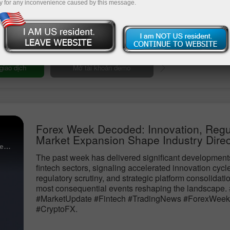
y for any inconvenience caused by this message.
arket analysis in focus
Nạp tiề
Forex Week Decoded: Innovation, Regu
Market Expansion Shape Industry Direc
Forex Week Decoded: Innovation, Regulation, and Market Expansion Shape Industry Direction
The past week has delivered significant development
fintech sectors, signaling accelerated innovation cyc
regulatory scrutiny, and strategic platform consolidati
most consequential events reshaping the landscape. 
#MarketUpdate #Fintech #TradingNews #ForexWeek
#CryptoFX.