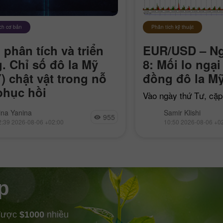
ch cơ bản
Phân tích kỹ thuật
 phân tích và triển
EUR/USD – Ng
. Chỉ số đô la Mỹ
8: Mối lo ngại
) chật vật trong nỗ
đồng đô la M
phục hồi
Vào ngày thứ Tư, c
bật tăng trở lại từ m
n trong trạng thái phòng thủ
rina Yanina
Samir Klishi
trở lại mức thoái lui
955
bối cảnh gia tăng kỳ vọng về một
2:39 2026-08-06 +02:00
10:50 2026-08-06 +0
tại 1,1551. Nếu bật x
huận hòa bình Mỹ–Iran và khả
d sẽ tăng lãi suất
p
 được
$1000
nhiều