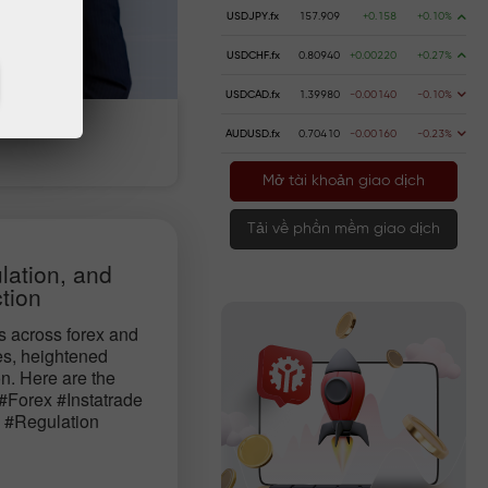
USDJPY.fx
157.909
+0.158
+0.10%
USDCHF.fx
0.80940
+0.00220
+0.27%
USDCAD.fx
1.39980
-0.00140
-0.10%
AUDUSD.fx
0.70410
-0.00160
-0.23%
n gửi
Rút tiền
Mở tài khoản giao dịch
Tải về phần mềm giao dịch
lation, and
tion
s across forex and
les, heightened
on. Here are the
#Forex #Instatrade
 #Regulation