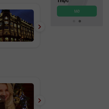
Demo
Thực
Mở
Mở