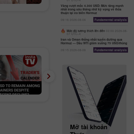
07 UTC--4
Vàng vượt mốc 4.300 USD: Mức tăng mạnh
nhất trong sáu tháng nhờ kỳ vọng về thỏa
thuận tại eo biển Hormuz
09:16 2026-08-06
Fundamental analysis
Mức độ tương thích lên đến
03:00 2026-08-
07 UTC--4
Iran và Oman thống nhất tuyến đường qua
Hormuz — Dầu WTI giảm xuống 75 USD/thùng
09:15 2026-08-06
Fundamental analysis
Mở tài khoản
Mở tài khoản