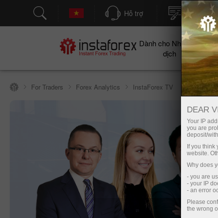
Hỗ trợ
Mở tài kh
Dành cho Nhà giao
Cho
dịch
For Traders
Forex Analytics
InstaForex TV
DEAR V
Your IP addr
you are proh
deposit/with
If you thin
website. Ot
Why does yo
- you are u
- your IP d
- an error 
Please conf
I
the wrong o