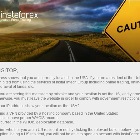
Dành cho Nhà giao dịch
Điều kiện giao dịch
Công cụ giao dịch
AUDUSD.FX
ISITOR,
ess shows that you are currently located in the USA. If you are a resident of the Uni
ibited from using the services of InstaFintech Group including online trading, online
AUDUSD.fx
drawal of funds, etc.
k you are seeing this message by mistake and your location is not the US, kindly pro
herwise, you must leave the website in order to comply with government restrictions
0.70331
(
%)
06 Aug 2026 23:57
ur IP address show your location as the USA?
sing a VPN provided by a hosting company based in the United States;
oes not have proper WHOIS records;
Buy
Sell
occurred in the WHOIS geolocation database.
irm whether you are a US resident or not by clicking the relevant button below. If y
0.70331
0.70324
ption, being a US resident, you will not be able to open an account with InstaForex