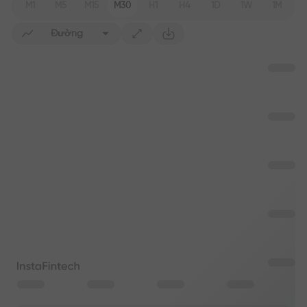
M1
M5
M15
M30
H1
H4
1D
1W
1M
Đường