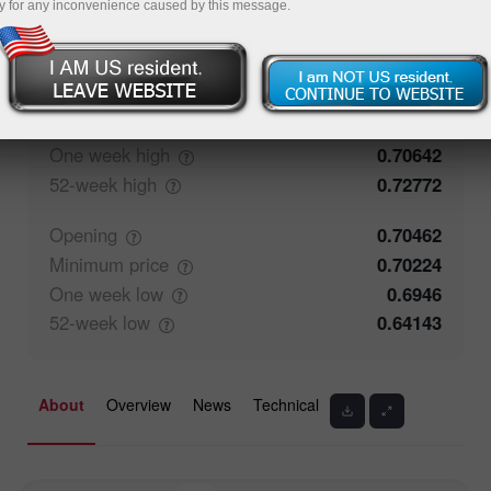
y for any inconvenience caused by this message.
50%
Traders' feedback
50%
Closing
0.70463
Maximum
price
0.706
One week
high
0.70642
52-week
high
0.72772
Opening
0.70462
Minimum
price
0.70224
One week
low
0.6946
52-week
low
0.64143
About
Overview
News
Technical