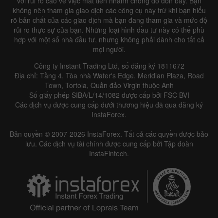
với rủi ro cao về việc mất tiền nhanh chóng do đòn bẩy. Bạn
không nên tham gia giao dịch các công cụ này trừ khi bạn hiểu
rõ bản chất của các giao dịch mà bạn đang tham gia và mức độ
rủi ro thực sự của bạn. Những loại hình đầu tư này có thể phù
Data not found
hợp với một số nhà đầu tư, nhưng không phải dành cho tất cả
mọi người.
Công ty Instant Trading Ltd, số đăng ký 1811672
Địa chỉ: Tầng 4, Tòa nhà Water's Edge, Meridian Plaza, Road
Details about the event
Town, Tortola, Quần đảo Virgin thuộc Anh
Số giấy phép SIBA/L/14/1082 được cấp bởi FSC BVI
History
Các dịch vụ được cung cấp dưới thương hiệu đã qua đăng ký
InstaForex.
Date
Actual
Forecast
Previous
Bản quyền © 2007-2026 InstaForex. Tất cả các quyền được bảo
lưu. Các dịch vụ tài chính được cung cấp bởi Tập đoàn
InstaFintech.
Data not found