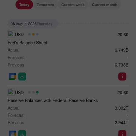
Today
Tomorrow
Current week
Current month
06 August 2026
Thursday
USD
20:30
Fed's Balance Sheet
Actual
6,749B
Forecast
-
Previous
6,738B
USD
20:30
Reserve Balances with Federal Reserve Banks
Actual
3.002T
Forecast
-
Previous
2.944T