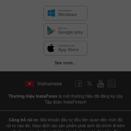
See more...
✕
Hide chart
Vietnamese
6 August 2025 - 6 August 2026
Thương hiệu InstaForex
là một thương hiệu đã đăng ký của
|
|
1 year
/
2 years
/
3 years
/
4 years
Actual
Forecast
Previous
Tập đoàn InstaFintech
Line
Bar
Công bố rủi ro:
Mọi khoản đầu tư đều liên quan đến mức độ
rủi ro nào đó. Giao dịch các sản phẩm phái sinh tài chính đi kèm