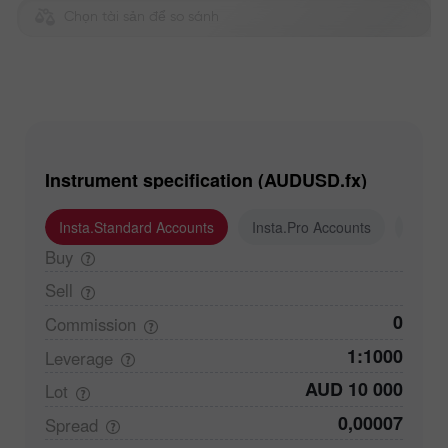
Chọn tài sản để so sánh
Instrument specification (AUDUSD.fx)
Insta.Standard Accounts
Insta.Pro Accounts
Insta
Buy
Sell
0
Commission
1:1000
Leverage
AUD 10 000
Lot
0,00007
Spread