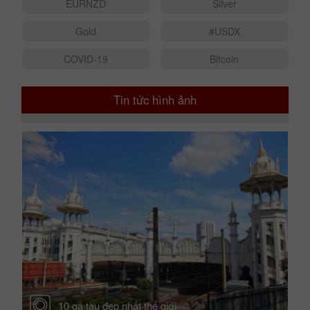
EURNZD
Silver
Gold
#USDX
COVID-19
Bitcoin
Tin tức hình ảnh
thế
10 ga tàu đẹp nhất thế giới