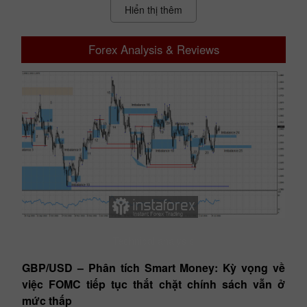
Hiển thị thêm
Forex Analysis & Reviews
Technical analysis
dia
GBP/USD – Phân tích Smart Money: Kỳ vọng về
E
việc FOMC tiếp tục thắt chặt chính sách vẫn ở
ti
mức thấp