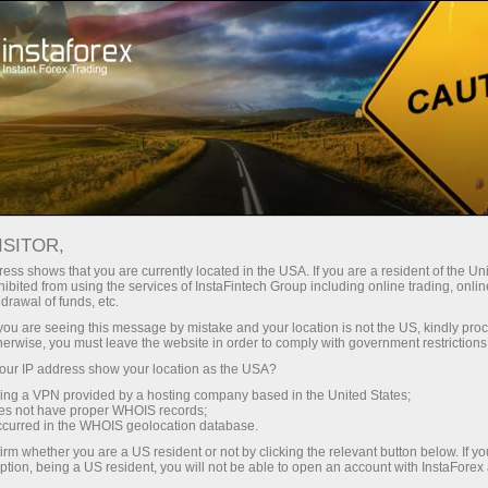
ISITOR,
CÁC NHÃN HIỆU CỦA INSTAFOREX
ess shows that you are currently located in the USA. If you are a resident of the Uni
ibited from using the services of InstaFintech Group including online trading, online
drawal of funds, etc.
k you are seeing this message by mistake and your location is not the US, kindly pro
herwise, you must leave the website in order to comply with government restrictions
InstaForex là một thương hiệu nổi tiếng trên thị
ur IP address show your location as the USA?
trường dịch vụ Forex; do đó, chúng tôi có quyền tự
sing a VPN provided by a hosting company based in the United States;
hào về những thành tựu mà công ty đã đạt được và
oes not have proper WHOIS records;
occurred in the WHOIS geolocation database.
bảo vệ về mặt pháp lý những quyền hạn của chúng
irm whether you are a US resident or not by clicking the relevant button below. If y
tôi. Cùng với việc mở rộng mạng lưới các sản phẩm
ption, being a US resident, you will not be able to open an account with InstaForex