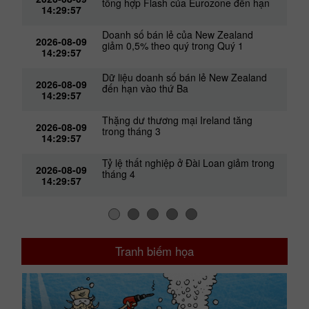
tổng hợp Flash của Eurozone đến hạn
14:29:57
Doanh số bán lẻ của New Zealand
2026-08-09
giảm 0,5% theo quý trong Quý 1
14:29:57
Dữ liệu doanh số bán lẻ New Zealand
2026-08-09
đến hạn vào thứ Ba
14:29:57
Thặng dư thương mại Ireland tăng
2026-08-09
trong tháng 3
14:29:57
Tỷ lệ thất nghiệp ở Đài Loan giảm trong
2026-08-09
tháng 4
14:29:57
Tranh biếm họa