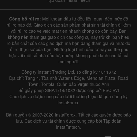
Tập đoàn InstaFintech
Công bố rủi ro:
Mọi khoản đầu tư đều liên quan đến mức độ
rủi ro nào đó. Giao dịch các sản phẩm phái sinh tài chính đi kèm
với rủi ro cao về việc mất tiền nhanh chóng do đòn bẩy. Bạn
không nên tham gia giao dịch các công cụ này trừ khi bạn hiểu
rõ bản chất của các giao dịch mà bạn đang tham gia và mức độ
rủi ro thực sự của bạn. Những loại hình đầu tư này có thể phù
hợp với một số nhà đầu tư, nhưng không phải dành cho tất cả
mọi người.
Công ty Instant Trading Ltd, số đăng ký 1811672
Địa chỉ: Tầng 4, Tòa nhà Water's Edge, Meridian Plaza, Road
Town, Tortola, Quần đảo Virgin thuộc Anh
Số giấy phép SIBA/L/14/1082 được cấp bởi FSC BVI
Các dịch vụ được cung cấp dưới thương hiệu đã qua đăng ký
InstaForex.
Bản quyền © 2007-2026 InstaForex. Tất cả các quyền được bảo
lưu. Các dịch vụ tài chính được cung cấp bởi Tập đoàn
InstaFintech.