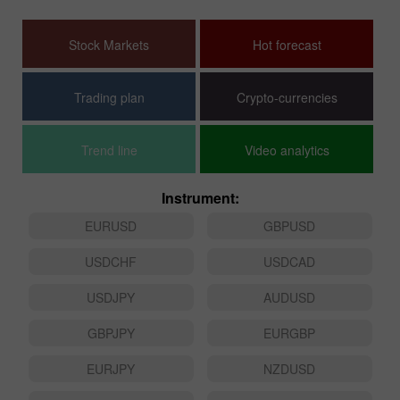
Stock Markets
Hot forecast
Trading plan
Crypto-currencies
Trend line
Video analytics
Instrument:
EURUSD
GBPUSD
USDCHF
USDCAD
USDJPY
AUDUSD
GBPJPY
EURGBP
EURJPY
NZDUSD