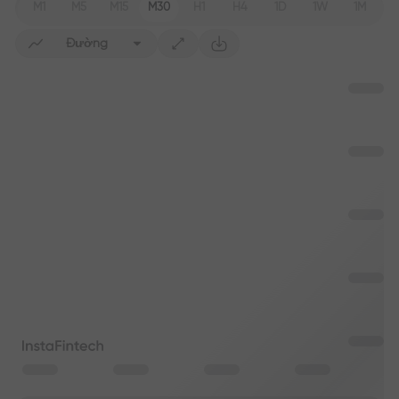
M1
M5
M15
M30
H1
H4
1D
1W
1M
Đường