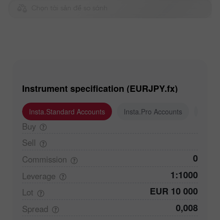
Chọn tài sản để so sánh
Instrument specification (EURJPY.fx)
Insta.Standard Accounts
Insta.Pro Accounts
Insta
Buy
Sell
0
Commission
1:1000
Leverage
EUR 10 000
Lot
0,008
Spread