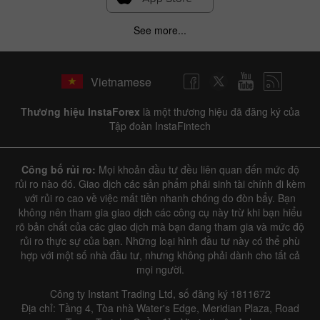
See more...
✕
Hide chart
Vietnamese
9 August 2025 - 9 August 2026
Thương hiệu InstaForex
là một thương hiệu đã đăng ký của
|
|
1 year
/
2 years
/
3 years
/
4 years
Actual
Forecast
Previous
Tập đoàn InstaFintech
Line
Bar
Công bố rủi ro:
Mọi khoản đầu tư đều liên quan đến mức độ
rủi ro nào đó. Giao dịch các sản phẩm phái sinh tài chính đi kèm
với rủi ro cao về việc mất tiền nhanh chóng do đòn bẩy. Bạn
không nên tham gia giao dịch các công cụ này trừ khi bạn hiểu
rõ bản chất của các giao dịch mà bạn đang tham gia và mức độ
rủi ro thực sự của bạn. Những loại hình đầu tư này có thể phù
Data not found
hợp với một số nhà đầu tư, nhưng không phải dành cho tất cả
mọi người.
Công ty Instant Trading Ltd, số đăng ký 1811672
Địa chỉ: Tầng 4, Tòa nhà Water's Edge, Meridian Plaza, Road
Details about the event