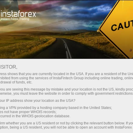
Dành cho Nhà giao dịch
Điều kiện giao dịch
Công cụ giao dịch
EURJPY
ISITOR,
ess shows that you are currently located in the USA. If you are a resident of the Uni
ibited from using the services of InstaFintech Group including online trading, online
EURJPY
drawal of funds, etc.
k you are seeing this message by mistake and your location is not the US, kindly pro
herwise, you must leave the website in order to comply with government restrictions
182.382
(
%)
07 Aug 2026 20:59
ur IP address show your location as the USA?
sing a VPN provided by a hosting company based in the United States;
oes not have proper WHOIS records;
Buy
Sell
occurred in the WHOIS geolocation database.
irm whether you are a US resident or not by clicking the relevant button below. If y
182.382
182.352
ption, being a US resident, you will not be able to open an account with InstaForex