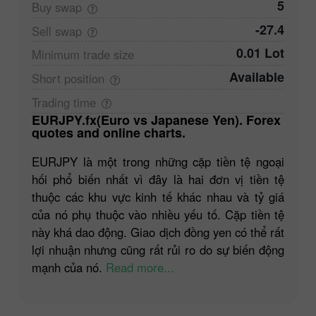
5
Buy
swap
-27.4
Sell
swap
0.01 Lot
Minimum trade
size
Available
Short
position
Trading
time
EURJPY.fx(Euro vs Japanese Yen). Forex
quotes and online charts.
EURJPY là một trong những cặp tiền tệ ngoại
hối phổ biến nhất vì đây là hai đơn vị tiền tệ
thuộc các khu vực kinh tế khác nhau và tỷ giá
của nó phụ thuộc vào nhiều yếu tố. Cặp tiền tệ
này khá dao động. Giao dịch đồng yen có thể rất
lợi nhuận nhưng cũng rất rủi ro do sự biến động
mạnh của nó.
Read more...