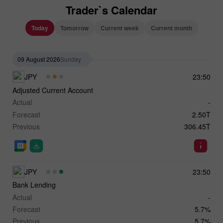
Trader`s Calendar
Today
Tomorrow
Current week
Current month
09 August 2026
Sunday
JPY
23:50
Adjusted Current Account
Actual
-
Forecast
2.50T
Previous
306.45T
JPY
23:50
Bank Lending
Actual
-
Forecast
5.7%
Previous
5.7%