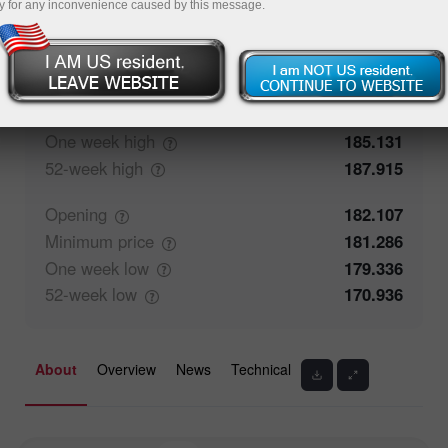
y for any inconvenience caused by this message.
56.52%
Traders' feedback
43.48%
Closing
182.108
Maximum
price
182.658
One week
high
185.131
52-week
high
187.915
Opening
182.107
Minimum
price
181.286
One week
low
179.336
52-week
low
170.936
About
Overview
News
Technical