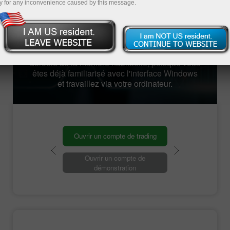
changes. Le serveur est équipé d'une
y for any inconvenience caused by this message.
alimentation de secours, ce qui garantit un
fonctionnement ininterrompu et fiable 24 heures
sur 24. Il est disponible sur n'importe quel
appareil et dispose d'une connexion Internet
haut débit illimité. En plus de cela, le travail se
déroule de la manière habituelle, puisque vous
êtes déjà familiarisé avec l'interface Windows
et travaillez via votre ordinateur.
Ouvrir un compte de trading
Ouvrir un compte de
démonstration