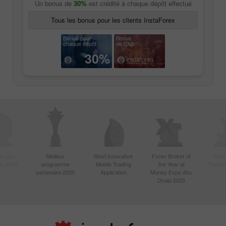
Un bonus de
30%
est crédité à chaque dépôt effectué
Tous les bonus pour les clients InstaForex
Bonus pour
Bonus
chaque dépôt
de Club
30%
le plus
Meilleur
Most Innovative
Forex Broker of
Best
sie 2020
programme
Mobile Trading
the Year at
Techno
partenaire 2020
Application
Money Expo Abu
Dhabi 2025