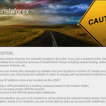
Pour les traders
Conditions de trading
Hébergement VPS
ISITOR,
ess shows that you are currently located in the USA. If you are a resident of the Uni
Hébergement Forex
ibited from using the services of InstaFintech Group including online trading, online
drawal of funds, etc.
VPS - Serveur de
k you are seeing this message by mistake and your location is not the US, kindly pro
herwise, you must leave the website in order to comply with government restrictions
trading rapide et stable
ur IP address show your location as the USA?
sing a VPN provided by a hosting company based in the United States;
oes not have proper WHOIS records;
L'hébergement VPS (Virtual Private Server) est
occurred in the WHOIS geolocation database.
un outil qui vous aidera à organiser
irm whether you are a US resident or not by clicking the relevant button below. If y
correctement le trading sur le marché des
ption, being a US resident, you will not be able to open an account with InstaForex