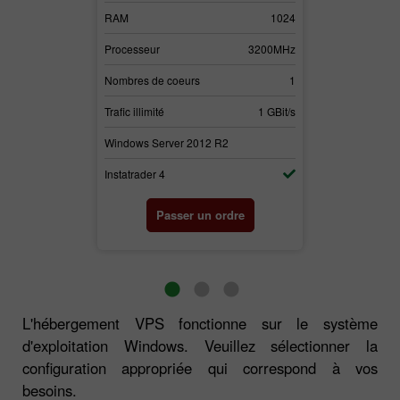
3072
RAM
1024
RAM
3700MHz
Processeur
3200MHz
Processeur
2
Nombres de coeurs
1
Nombres de c
1 GBit/s
Trafic illimité
1 GBit/s
Trafic illimité
2
Windows Server 2012 R2
Windows Serv
Instatrader 4
Instatrader 4
rdre
Passer un ordre
Pas
L'hébergement VPS fonctionne sur le système
d'exploitation Windows. Veuillez sélectionner la
configuration appropriée qui correspond à vos
besoins.