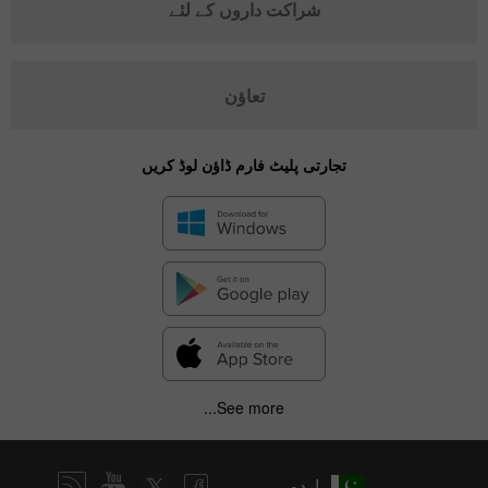
شراکت داروں کے لئے
تعاؤن
تجارتی پلیٹ فارم ڈاؤن لوڈ کریں
See more...
اردو