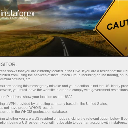
سرمایہ کاروں کے لیے
پی اے ایم ایم سسٹم
انسٹا فاریکس پی ۔اے۔ایم۔ایم اکاؤنٹ سسٹم کے ممبر کس طرح
بن سکتے ہیں؟
ISITOR,
ess shows that you are currently located in the USA. If you are a resident of the Uni
ibited from using the services of InstaFintech Group including online trading, online
انسٹا فاریکس پی ۔
drawal of funds, etc.
k you are seeing this message by mistake and your location is not the US, kindly pro
اے۔ایم۔ایم اکاؤنٹ
herwise, you must leave the website in order to comply with government restrictions
ur IP address show your location as the USA?
سسٹم کے ممبر کس طرح
sing a VPN provided by a hosting company based in the United States;
oes not have proper WHOIS records;
بن سکتے ہیں؟
occurred in the WHOIS geolocation database.
irm whether you are a US resident or not by clicking the relevant button below. If y
ption, being a US resident, you will not be able to open an account with InstaForex