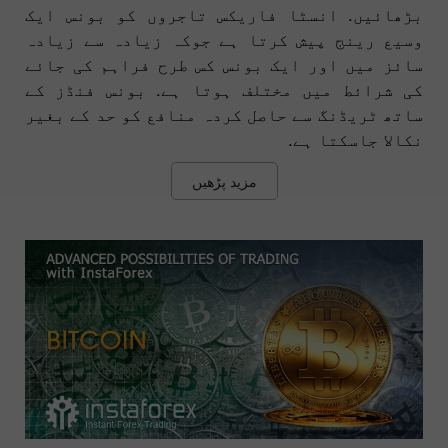
بڑھائیں. انسٹا فاریکس تاجروں کو بونس ایک
وسیع رینج پیش کرتا ہے جوکہ زیادہ سے زیادہ
سائز میں اور ایک بونس کس طرح فراہم کی جائے
کی شرائط میں مختلف ہوتا ہے. بونس فنڈز کے
ساتھ ٹریڈنگ سے حاصل کردہ منافع کو حد کے بغیر
نکالا جاسکتا ہے.
مزید پڑھیں