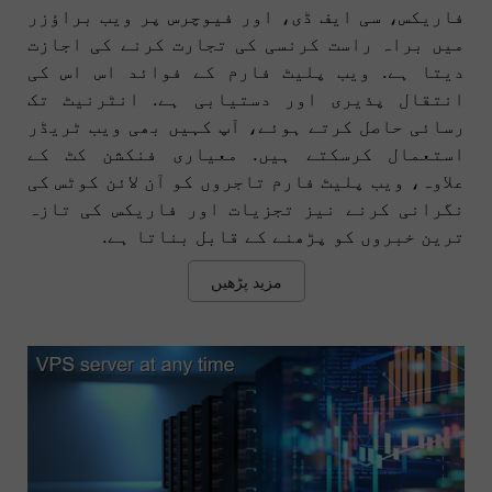
فاریکس، سی ایف ڈی، اور فیوچرس پر ویب براؤزر
میں براہ راست کرنسی کی تجارت کرنے کی اجازت
دیتا ہے. ویب پلیٹ فارم کے فوائد اس اس کی
انتقال پذیری اور دستیابی ہے. انٹرنیٹ تک
رسائی حاصل کرتے ہوئے، آپ کہیں بھی ویب ٹریڈر
استعمال کرسکتے ہیں. معیاری فنکشن کٹ کے
علاوہ، ویب پلیٹ فارم تاجروں کو آن لائن کوٹس کی
نگرانی کرنے نیز تجزیات اور فاریکس کی تازہ
ترین خبروں کو پڑھنے کے قابل بناتا ہے.
مزید پڑھیں