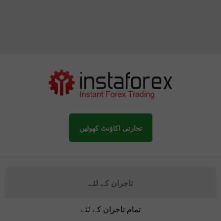
تجارتی اکاؤنٹ کھولیں
تاجران کے لئے
تمام تاجران کے لئے