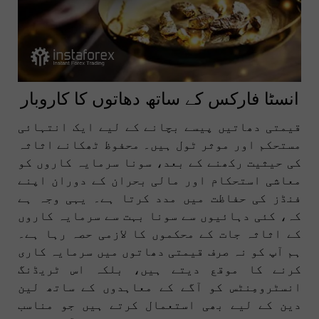
انسٹا فارکس کے ساتھ دھاتوں کا کاروبار
قیمتی دھاتیں پیسے بچانے کے لیے ایک انتہائی
مستحکم اور موثر ٹول ہیں۔ محفوظ ٹھکانے اثاثہ
کی حیثیت رکھنے کے بعد، سونا سرمایہ کاروں کو
معاشی استحکام اور مالی بحران کے دوران اپنے
فنڈز کی حفاظت میں مدد کرتا ہے۔ یہی وجہ ہے
کہ، کئی دہائیوں سے سونا بہت سے سرمایہ کاروں
کے اثاثہ جات کے محکموں کا لازمی حصہ رہا ہے۔
ہم آپ کو نہ صرف قیمتی دھاتوں میں سرمایہ کاری
کرنے کا موقع دیتے ہیں، بلکہ اس ٹریڈنگ
انسٹرومِنٹس کو آگے کے معاہدوں کے ساتھ لین
دین کے لیے بھی استعمال کرتے ہیں جو مناسب