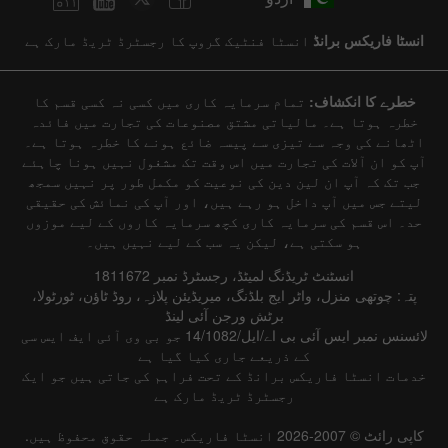
انسٹا فاریکس برانڈ
انسٹا فنٹیک گروپ کا رجسٹرڈ ٹریڈ مارک ہے
خطرے کا انکشاف:
تمام سرمایہ کاری میں کسی نہ کسی قسم کا
خطرہ ہوتا ہے۔ مالیاتی مشتق مصنوعات کی تجارت میں فائدہ
اٹھانے کی وجہ سے تیزی سے پیسہ ضائع ہونے کا خطرہ ہوتا ہے۔
آپ کو ان آلات کی تجارت میں اس وقت تک مشغول نہیں ہونا چاہئے
جب تک کہ آپ ان لین دین کی نوعیت کو مکمل طور پر نہیں سمجھ
لیتے جس میں آپ داخل ہو رہے ہیں، اور آپ کی نمائش کی حقیقی
حد۔ اس قسم کی سرمایہ کاری کچھ سرمایہ کاروں کے لیے موزوں
ہو سکتی ہے، لیکن یہ سب کے لیے نہیں ہیں۔
انسٹنٹ ٹریڈنگ لمیٹڈ، رجسٹرڈ نمبر 1811672
پتہ: چوتھی منزل، واٹر ایج بلڈنگ، میریڈیئن پلازہ، روڈ ٹاؤن، ٹورٹولا،
برٹش ورجن آئی لینڈ
لائسنس نمبر ایس آئی بی اے/ایل/14/1082 جو بی وی آئی ایف ایس سی
کے ذریعے جاری کیا گیا ہے
خدمات انسٹا فاریکس برانڈ کے تحت فراہم کی جاتی ہیں جو ایک
رجسٹرڈ ٹریڈ مارک ہے
کاپی رائٹ © 2007-2026 انسٹا فاریکس۔ جملہ حقوق محفوظ ہیں.