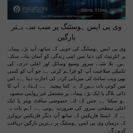
وی پی ایس ہوسٹنگ پر سب سے بہتر
بارگین
وی پی ایس ہوسٹنگ کی خوبی کے ساتھ، آپ بڑے پیمانے
پر انٹرنیٹ کی دنیا میں اپنی زندگی کو آسان بنانے سکتے
ہیں. بلا شبہ، سرور وسیع وسائل اور اعلی درجے کی
تکنیکی صلاحیت آپ کو فراہم کرتی ہے جو آپ کو کسی
بھی ویب سائٹ کی میزبانی کرنے کی اجازت دیتا ہے، اس
میں کوئی بات نہیں کہ یہ کتنا پیچیدہ ہے. لہذا، یہ آپ کا
ذاتی بلاگ یا ایک بڑے پیمانے پر مشتمل غیر روایتی منصوبہ
ہو سکتا ہے جس کے لئے خصوصی سافٹ ویئر یا ایک
اعلی سطحی سرور کی ضرورت ہوتی ہے. اہم بات یہ
ہے کہ انسٹا فاریکس کے ساتھ آپ دیگر فاریکس بروکرز
کے درمیان وی پی ایس ہوسٹنگ پر بہترین بارگین دریافت
کریں گے.