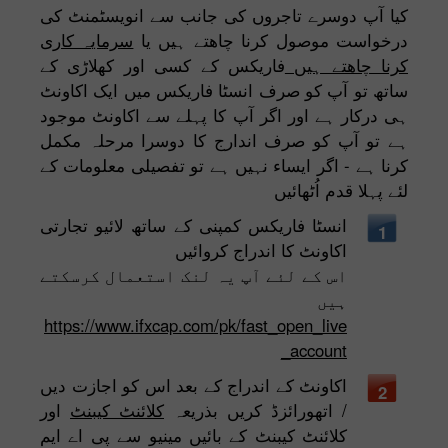
کیا آپ دوسرے تاجروں کی جانب سے انویسٹمنٹ کی
درخواست موصول کرنا چاھتے ہیں یا
سرمایہ کاری
کرنا چاھتے ہیں
فاریکس کے کسی اور کھلاڑی کے
ساتھ تو آپ کو صرف انسٹا فاریکس میں ایک اکاونٹ
ہی درکار ہے اور اگر آپ کا پہلے سے اکاونٹ موجود
ہے تو آپ کو صرف اندارج کا دوسرا مرحلہ مکمل
کرنا ہے - اگر ایساء نہیں ہے تو تفصیلی معلومات کے
لئے پہلا قدم اُٹھائیں
انسٹا فاریکس کمپنی کے ساتھ لائیو تجارتی
1
اکاونٹ کا اندراج کروائیں
اس کے لئے آپ یہ لنک استعمال کرسکتے
ہیں
https://www.ifxcap.com/pk/fast_open_live
_account
اکاونٹ کے اندراج کے بعد اس کو اجازت دیں
2
/ اتھورائزڈ کریں بذریعہ
کلائنٹ کیبنٹ
اور
کلائنٹ کیبنٹ کے بائیں مینیو سے پی اے ایم