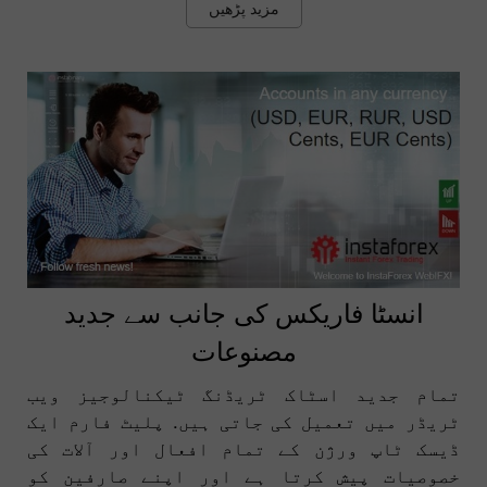
مزید پڑھیں
انسٹا فاریکس کی جانب سے جدید
مصنوعات
تمام جدید اسٹاک ٹریڈنگ ٹیکنالوجیز ویب
ٹریڈر میں تعمیل کی جاتی ہیں. پلیٹ فارم ایک
ڈیسک ٹاپ ورژن کے تمام افعال اور آلات کی
خصوصیات پیش کرتا ہے اور اپنے صارفین کو