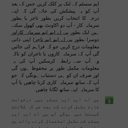
ایم سسٹم کے لنک پر کلک کریں جس کے بعد
آپ کو یہ پیشکش کی جائے گی کہ اپنے
درجہ کا انتحاب کریں بطور تاجر یا بطور
سرمایہ کار - آپ دو اکاونٹ بھی کھول سکتے
ہیں ایک بطور
پی اے ایم ایم سرمایہ کار
اور
دوسرا بطور
پی اے ایم ایم تاجر
) اپنی ذاتی
معلومات درج کریں جو کہ فراہم کی جائیں
گی آپ کے سرمایہ کاروں یا تاجران کو تاکہ
وہ آپ سے رابطہ کرسکیں آپ کی یہ
معلومات مکمل طور پر محفوظ ہوں گی
اور صرف ان کو ہی دستیاب ہونگی کہ جو
آپ کے ساتھ سرمایہ کاری کرنا چاھیں یا آپ
کا سرمایہ اپنے ساتھ لگانا چاھیں
پی اے ایم ایم سسٹم میں درخواست
3
فارم مکمل کرنے کے بعد جو کہ کلائنٹ
کیبنٹ میں ہوگی آپ پی اے ایم ایم
سسٹم کے مکمل استعمال کرنے والے بن
جائیں گے اس کا انحصار آپ کے منتحب