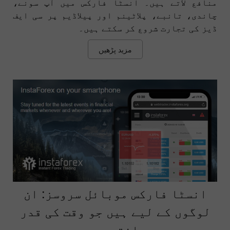
منافع لاتے ہیں۔ انسٹا فارکس میں آپ سونے،
چاندی، تانبے، پلاٹینم اور پیلاڈیم پر سی ایف
ڈیز کی تجارت شروع کر سکتے ہیں۔
مزید پڑھیں
انسٹا فارکس موبائل سروسز: ان
لوگوں کے لیے ہیں جو وقت کی قدر
جانتے ہیں