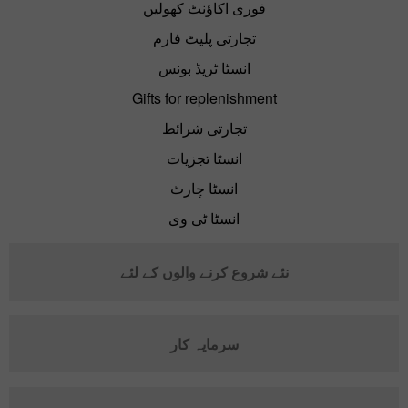
فوری اکاؤنٹ کھولیں
تجارتی پلیٹ فارم
انسٹا ٹریڈ بونس
Gifts for replenishment
تجارتی شرائط
انسٹا تجزیات
انسٹا چارٹ
انسٹا ٹی وی
نئے شروع کرنے والوں کے لئے
سرمایہ کار