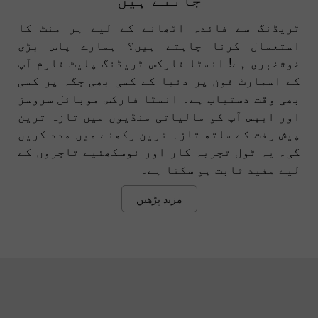
ٹریڈنگ سے فائدہ اٹھانے کے لیے ہر منٹ کا
استعمال کرنا چاہتے ہیں؟ ہمارے پاس بڑی
خوشخبری ہے! انسٹا فارکس ٹریڈنگ پلیٹ فارم آپ
کے اسمارٹ فون پر دنیا کے کسی بھی جگہ پر کسی
بھی وقت دستیاب ہے۔ انسٹا فارکس موبائل سروسز
اور ایپس آپ کو مالیاتی منڈیوں میں تازہ ترین
پیش رفت کے ساتھ تازہ ترین رکھنے میں مدد کریں
گی۔ یہ ٹول تجربہ کار اور نوسکھئیے تاجروں کے
لیے مفید ثابت ہو سکتا ہے۔
مزید پڑھیں