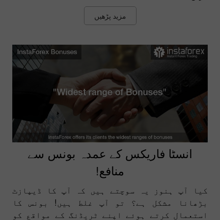
مزید پڑھیں
انسٹا فاریکس کے عمدہ بونس سے
منافع!
کیا آپ ہنوز یہ سوچتے ہیں کہ آپ کا ڈیپازٹ
بڑھانا مشکل ہے؟ تو آپ غلط ہیں! بونس کا
استعمال کرتے ہوئے اپنے ٹریڈنگ کے مواقع کو