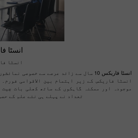
انسٹا ف
انسٹا فار
انسٹا فاریکس 10 سال سے زائد عرصے سے خصو
انسٹا فاریکس کے زیر اہتمام بین الاقوامی فورم۔ 
موجودہ اور ممکنہ گاہکوں کے ساتھ کھلی بات چیت 
تعداد نے پہلے ہی نئے علم کے حصو