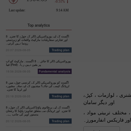
Top analytics
5 اگست کے لیے یورو/امریکی ڈالر کے جوڑے کا تجزیہ
اور تجارتی سفارشات: مارکیٹ واقعات کو زبردستی
رونما نہیں کرتی۔
20:07 2026-08-05
Trading plan
یورو/امریکی ڈالر کا جائزہ۔ 5 اگست۔ مارکیٹ کو اب
فیڈ (Fed) پر یقین نہیں رہا۔
19:56 2026-08-05
Fundamental analysis
5 اگست کو یورو/امریکی ڈالر کے کرنسی جوڑے میں
ٹریڈنگ کیسے کی جائے؟ مبتدیوں کے لیے سادہ مشورے
اور ٹریڈ کا تجزیہ
نری ، لوازمات ، کپڑے
20:18 2026-08-05
Trading plan
اور دیگر سامان
5 اگست کے لیے برطانوی پاؤنڈ/امریکی ڈالر کے جوڑے
 مختلف تربیتی مواد ،
کا تجزیہ اور ٹریڈنگ سے متعلق تجاویز: پاؤنڈ کا رجحان
بدستور اوپر کی جانب ہے۔
ر فاریکس انفارمورز۔
20:12 2026-08-05
Trading plan