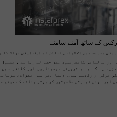
ارکس کے ساتھ آمنے سامنے
یکس معروف بین الاقوامی نمائش شو ایف ایکس ورلڈ کا پ
صی نمائشوں اور مالیاتی کانفرنسوں میں حصہ لے رہا ہے ، بشمو
مزید یہ کہ ، ہم تربیتی سیمیناروں اور کانفرنسوں 
کو برقرار رکھتے ہیں۔ دنیا بھر سے انفرادی سرمایہ
ل اور اپنی تجارتی صلاحیتوں کو بہتر بنانے کے موقع س