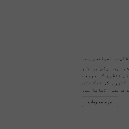
لاٹینم اسپانسر ہے۔
ل شو ایف ایکس ورلڈ ،
کی تنظیم کے ذریعے
 کاروں کی ایک بڑی
ے فائدہ اٹھایا ہے۔
مزید معلومات