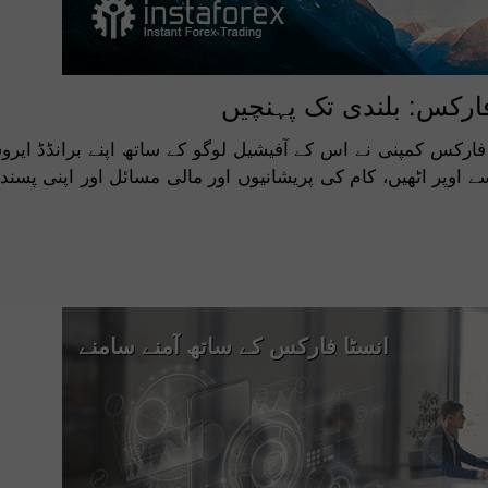
فارکس: بلندی تک پہنچیں
ے اوپر اٹھیں، کام کی پریشانیوں اور مالی مسائل اور اپنی پس
انسٹا فارکس کے ساتھ آمنے سامنے