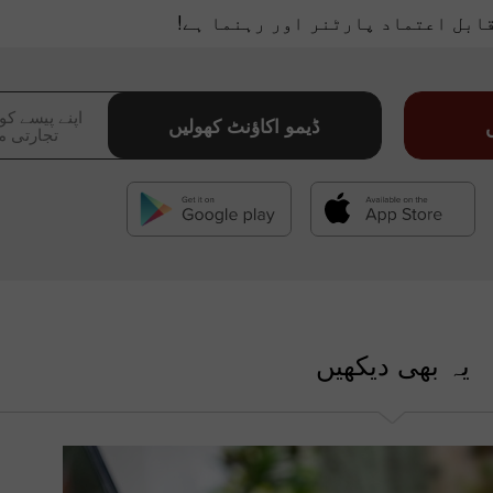
ابل اعتماد پارٹنر اور رہنما ہے!
اپنے پیسے کو
ڈیمو اکاؤنٹ کھولیں
تجارتی م
یہ بھی دیکھیں