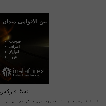
بین الاقوامی میدان م
فتوحات
اعتراف
ایوارڈز
نتیجہ
انسٹا فارکس: 
انسٹا فارکس دنیا کے معروف غیر ملکی کرنسی برانڈ