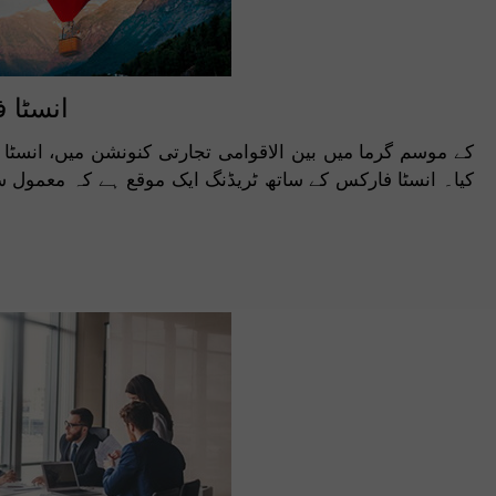
انسٹا 
کیا۔ انسٹا فارکس کے ساتھ ٹریڈنگ ایک موقع ہے کہ معمول س