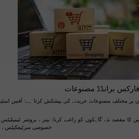
 فارکس برانڈڈ مصنوعات
توں پر مختلف مصنوعات خریدنے کی پیشکش کرتا ہے: آفس اسٹیش
کا مقصد نئے گاہکوں کو راغب کرنا: بینر ، بروشر ٹیمپلیٹس ،
خصوصی سرٹیفکیٹس ، او