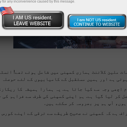
y for any inconvenience caused by this message.
ات ملین کلائنٹ ہماری کمپنی میں شامل ہوئے تھے! انسٹ
ہوتی ہے اور ہمیں مستقبل کے کامیابیوں کے لئے حوصلہ ف
 اچھی وجہ سے کیا جاتا ہے. یہ ہمارا ہمیشہ کا ریکارڈ
ل کر لیا گیا ہے. ہم اپنی کمپنی کی طرف سے فراہم کی 
ہوں، آپ ہم پر بھروسہ کر سکتے ہیں.
ف ہے کہ کمپنی نے صحیح طریقے سے ترقی کے اپنے کورس ک