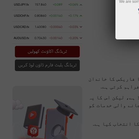
We are sorr
USDJPY.fx
157.840
+0.089
+0.06%
USDCHF.fx
0.80860
+0.00140
+0.17%
USDCAD.fx
1.40080
-0.00040
-0.03%
AUDUSD.fx
0.70430
-0.00140
-0.20%
ٹریڈنگ اکاؤنٹ کھولیں
ٹریڈنگ پلیٹ فارم ڈاؤن لوڈ کریں
ا فاریکس کا خاندان
راہم کرتی ہے.
 ہے، لیکن اس کا یہ
جانے والی خدمات کو
ا انتخاب کیا ہے.