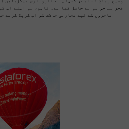
وسیع رینج کے لیے، کمپنی نے کاروباری میگزینوں او
فخر ہے جو ہم نے حاصل کیا ہے۔ تاہم، ہم اپنے آپ ک
تاجروں کے لیے تجارتی حالات کو اپ گریڈ کرنے ج