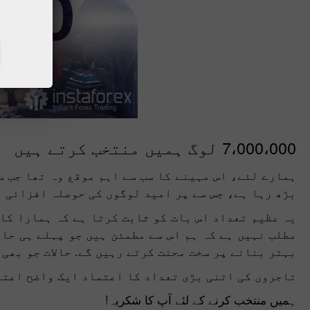
7،000،000 لوگ ہمیں منتخب کرتے ہیں
ہمارے لئے، اس مہینے کا سب سے اہم موقع وہ تھا جب س
بڑھ رہا ہے، جس سے پر امید لوگوں کی حوصلہ افزائی 
یہ عظیم تعداد اس بات کو ثابت کرتا ہے کہ ہمارا کام
مطلب نہیں ہے کہ ہم اس سے مطمئن ہیں جو پہلے ہی حاص
بہتر بنانے پر سخت محنت کرتے رہیں گے. حالات جو بھی 
تاجروں کی اتنی بڑی تعداد کا اعتماد ایک واضح اعترا
ہمیں منتخب کرنے کے لئے آپ کا شکریہ!