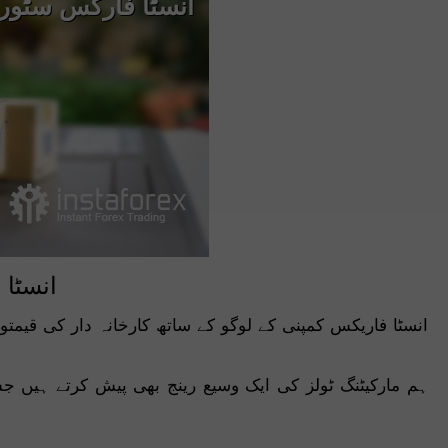
انسٹا فارکس سٹور
انسٹا
انسٹا فاریکس کمپنی کے لوگو کے ساتھ کارخانہ دار کی قیم
ہم مارکیٹنگ ٹولز کی ایک وسیع رینج بھی پیش کرتے ہیں جس 