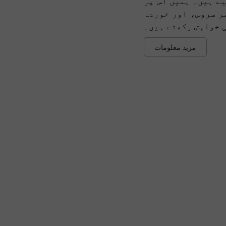
ے ہیں۔ ہمیں اس پر
ر سروس، اور خوردہ
ی خواہش رکھتے ہیں۔
مزید معلومات