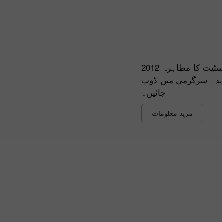
2012 کے موسم گرما میں بین الاقوامی تجارتی کنونشن میں، انسٹا فارکس کمپنی نے اس کے آفیشیل لوگو کے ساتھ اپنے برانڈڈ ایروسٹیٹ کا مظاہرہ
ندیدہ سرگرمی میں ڈوب
جائیں۔
مزید معلومات