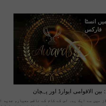
یں انسٹا
فارکس
ایک اصل اکاؤنٹ
کھولیں
کھولیں
بین الاقوامی ایوارڈ اور پہچان
ز میں سے ایک ہے۔ اس کے کام کے ناقص معیار، جدید ا