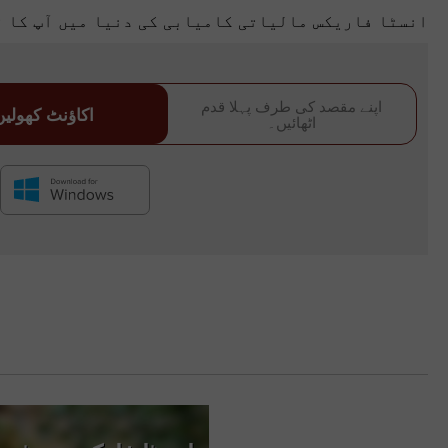
انسٹا فاریکس مالیاتی کامیابی کی دنیا میں آپ کا ق
اپنے مقصد کی طرف پہلا قدم
اکاؤنٹ کھولیں
اٹھائیں۔