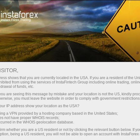
وانا
تجارتی پلیٹ فارم
فوری اکاونٹ کھولیں
سرمایہ کاروں کے
شراکت داروں کے
 آموز کے لیے
مہما
لیے
لئے
جر انسٹا فاریکس
ISITOR,
رقم جمع کروائیں
ess shows that you are currently located in the USA. If you are a resident of the Uni
ibited from using the services of InstaFintech Group including online trading, online
drawal of funds, etc.
k you are seeing this message by mistake and your location is not the US, kindly pro
herwise, you must leave the website in order to comply with government restrictions
ur IP address show your location as the USA?
sing a VPN provided by a hosting company based in the United States;
oes not have proper WHOIS records;
occurred in the WHOIS geolocation database.
irm whether you are a US resident or not by clicking the relevant button below. If y
ption, being a US resident, you will not be able to open an account with InstaForex