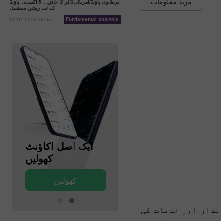
مزید معلومات
برطانوی پاؤنڈ/امریکی ڈالر کا جائزہ۔ 5 اگست۔ پاؤنڈ
کے لیے روشن مستقبل
20:01 2026-08-05
Fundamental analysis
ایک ڈیمو اکاؤنٹ
ایک اصل اکاؤنٹ
کھولیں
کھولیں
کھولیں
کھولیں
نداز اور خدمات کی