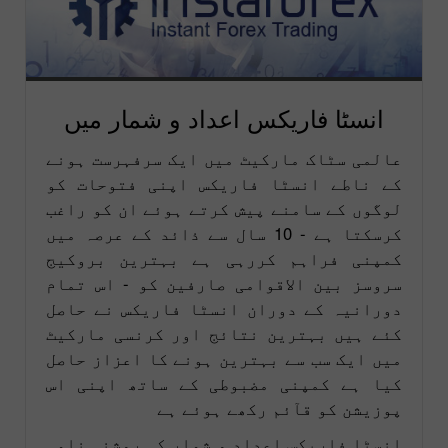
انسٹا فاریکس اعداد و شمار میں
عالمی سٹاک مارکیٹ میں ایک سرفہرست ہونے
کے ناطے انسٹا فاریکس اپنی فتوحات کو
لوگوں کے سامنے پیش کرتے ہوئے ان کو راغب
کرسکتا ہے - 10 سال سے ذائد کے عرصہ میں
کمپنی فراہم کررہی ہے بہترین بروکیج
سروسز بین الاقوامی صارفین کو - اس تمام
دورانیہ کے دوران انسٹا فاریکس نے حاصل
کئے ہیں بہترین نتائج اور کرنسی مارکیٹ
میں ایک سب سے بہترین ہونے کا اعزاز حاصل
کیا ہے کمپنی مضبوطی کے ساتھ اپنی اس
پوزیشن کو قآئم رکھے ہوئے ہے
انسٹا فاریکس اعداد و شمار کی روشنی نامی