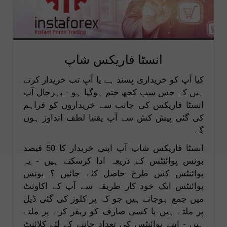
انسٹا فاریکس شاپ
کیا آپ کو خریداری پسند ہے یا آپ تب خریدار کرتے
ہیں کہ جس سب کچھ ختم ہوگیا ہو - بہرحال آپ
انسٹا فاریکس کی جانب سے خریداروں کو فراہم
کی گئی پیش کش سے آپ یقنیا لطف انداوز ہوں
گے
انسٹا فاریکس شاپ آپ اپنی خریدار کا 50 فیصد
بونس پوائنٹس کے ذریعہ ادا کرسکتے ہیں - یہ
پوائنٹس کس طرح حاصل کئے جائیں ؟ بونس
پوائنٹس ایک خود کار طریقہ سے آپ کے اکاونٹ
میں جمع ہوجاتے ہیں جو کہ پر کلوز کی گئی ڈیل
پر ملتے ہیں یا کسی صارف کو ریفر کرے پر ملتے
ہیں - اپنے پوائنٹس کی تعداد جاننے کے لئے کلائنٹ