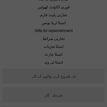
فوری اکاؤنٹ کھولیں
تجارتی پلیٹ فارم
انسٹا ٹریڈ بونس
Gifts for replenishment
تجارتی شرائط
انسٹا تجزیات
انسٹا چارٹ
انسٹا ٹی وی
نئے شروع کرنے والوں کے لئے
سرمایہ کار