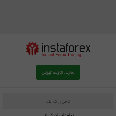
تجارتی اکاؤنٹ کھولیں
تاجران کے لئے
تمام تاجران کے لئے