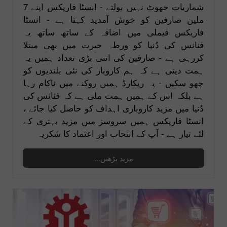
شماریات جھوٹ نہیں بولتے - انسٹا فاریکس اپنے 7
ملین صارفین کو خوش آمدید کہتا ہے - انسٹا
فاریکس فیملی میں اضافہ کے ساتھ ساتھ یہ
فنانس کی دُنیا کو ورطہ حیرت میں بھی مبتلا
کررہی ہے - صارفین کی اتنی بڑی تعداد ہمیں یہ
ہمت دیتی ہے کہ ہم کاروبار کی نئی بلندیوں کو
چھو سکیں - یہ ریکارڈ ہمیں روکنے میں ناکام رہا
ہے بلکہ اس کے ہمیں ہمت ملی ہے کہ فنانس کی
دُنیا میں مزید کاروباری اہداف کو حاصل کیا جائے ،
انسٹا فاریکس ہمیں سروسز میں مزید بہتری کے
لئے تیار ہے - آپ کے انتحاب اور اعتماد کا شکریہ
مزید پڑھیں...