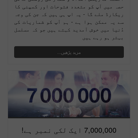
حصہ میں آپ کو متعدد فتوحات اور کمپنی کا
ریکارڈ ملے گا - یہ اپ ہی ہیں کہ جن کی وجہ
سے یہ ممکن ہوا ہے - ہم آپ کو شماریات کی
دُنیا میں خوش آمدید کہتے ہیں جو کہ مسلسل
بہتر ہو رہے ہیں
مزید پڑھیں...
7,000,000 ایک لکی نمبر ہے!