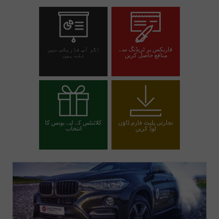
فاریکس پر ٹریڈنگ سے
اگر آپ فاریکس میں
منافع حاصل کریں
نئے ہیں
تجارتی اکاؤنٹ کھولیں
ڈیمو اکاؤنٹ کھولیں
تجارتی پلیٹ فارم ڈاؤن
کلائنٹس کے لیے بونس کا
لوڈ کریں
انتخاب
اپنا بونس منتخب کریں