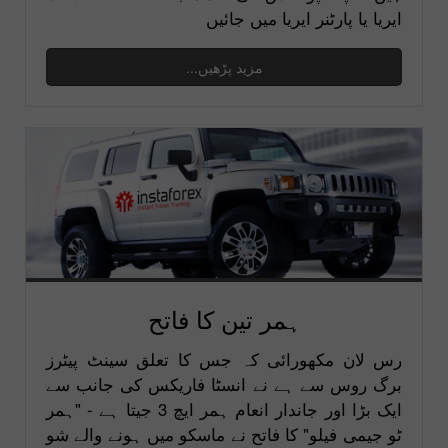
ایریا یا پارٹنر ایریا میں جائیں
مزید پڑھیں...
ہمر تین کا فاتح
رس لان مکھورائی کہ جس کا تعلق سینٹ پیٹرز
برگ روس سے ہے نے انسٹا فاریکس کی جانب سے
ایک بڑا اور جاندار انعام ہمر ایچ 3 جیتا ہے - "ہمر
ٹو جیمی فیلو" کا فاتح نے ماسکو میں ہونے والے شو