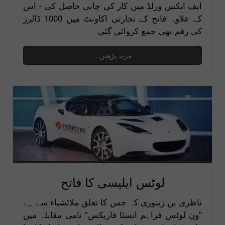
ایف ایکس ورلڈ میں کار کی چابی حاصل کی - اس
کے علاوہ فاتح کے تجارتی اکاونٹ میں 1000 ڈالرز
کی رقم بھی جمع کروائی گئی
مزید پڑھیں...
لوٹس ایلیسی کا فاتح
ناظری بن زینوری کہ جس کا تعلق ملائشیاء سے ہے
"ون لوٹس فراہم انسٹا فاریکس" نامی مقابلہ میں