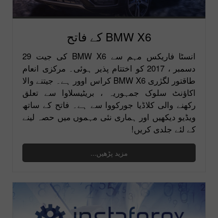
BMW X6 کے فاتح
انسٹا فاریکس مہم سے BMW X6 کی جیت 29
دسمبر ، 2017 کو اختتام پذیر ہوئی۔ مرکزی انعام
طاقتور لگژری BMW X6 کراس اوور ہے۔ جیتنے والا
اکاؤنٹ سلوک جمہوریہ ، بریٹیسلاوا سے تعلق
رکھنے والی کلاڈیا جورکووا سے ہے۔ فاتح کے ساتھ
ویڈیو دیکھیں اور ہماری نئی مہموں میں حصہ لینے
کے لئے جلدی کریں!
مزید پڑھیں...