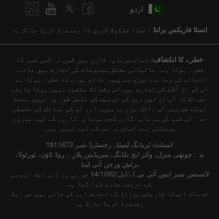
اردو
انسٹا فاریکس برانڈ
انسٹا فنٹیک گروپ کا رجسٹرڈ ٹریڈ مارک ہے
خطرے کا انکشاف:
تمام سرمایہ کاری میں کسی نہ کسی قسم کا
خطرہ ہوتا ہے۔ مالیاتی مشتق مصنوعات کی تجارت میں فائدہ
اٹھانے کی وجہ سے تیزی سے پیسہ ضائع ہونے کا خطرہ ہوتا ہے۔
آپ کو ان آلات کی تجارت میں اس وقت تک مشغول نہیں ہونا چاہئے
جب تک کہ آپ ان لین دین کی نوعیت کو مکمل طور پر نہیں سمجھ
لیتے جس میں آپ داخل ہو رہے ہیں، اور آپ کی نمائش کی حقیقی
حد۔ اس قسم کی سرمایہ کاری کچھ سرمایہ کاروں کے لیے موزوں
ہو سکتی ہے، لیکن یہ سب کے لیے نہیں ہیں۔
انسٹنٹ ٹریڈنگ لمیٹڈ، رجسٹرڈ نمبر 1811672
پتہ: چوتھی منزل، واٹر ایج بلڈنگ، میریڈیئن پلازہ، روڈ ٹاؤن، ٹورٹولا،
برٹش ورجن آئی لینڈ
لائسنس نمبر ایس آئی بی اے/ایل/14/1082 جو بی وی آئی ایف ایس سی
کے ذریعے جاری کیا گیا ہے
خدمات انسٹا فاریکس برانڈ کے تحت فراہم کی جاتی ہیں جو ایک
رجسٹرڈ ٹریڈ مارک ہے