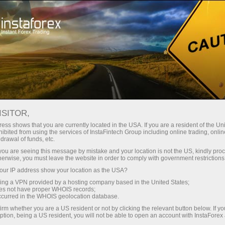
مہمات
تقریبات
ISITOR,
جارجیا کی فاریکس
ess shows that you are currently located in the USA. If you are a resident of the Uni
ibited from using the services of InstaFintech Group including online trading, online
مارکیٹ میں نئے کھلاڑی
drawal of funds, etc.
k you are seeing this message by mistake and your location is not the US, kindly pro
herwise, you must leave the website in order to comply with government restrictions
یہ سیکشن انسٹا فاریکس کے مختلف پرومو
ur IP address show your location as the USA?
پروجیکٹس دکھاتا ہے جو کلائنٹس کے لیے
sing a VPN provided by a hosting company based in the United States;
دلچسپی کا باعث ہوسکتے ہیں۔ یہ انسٹا
oes not have proper WHOIS records;
فاریکس کی سرگرمیوں اور منصوبوں کے
occurred in the WHOIS geolocation database.
بارے میں مزید معلومات فراہم کرتا ہے۔
irm whether you are a US resident or not by clicking the relevant button below. If y
ption, being a US resident, you will not be able to open an account with InstaForex
مزید برآں، یہ گاہکوں کو متعدد مقابلوں