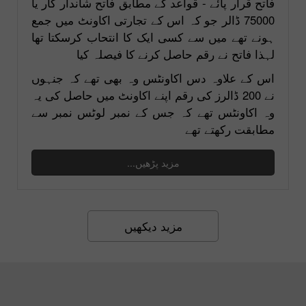
فاتح قرار پائے - قواعد کے مطابق فاتح شاندار کار یا
75000 ڈالر جو کہ اس کے تجارتی اکاونٹ میں جمع
ہونے تھے میں سے کسی ایک کا انتحاب کرسکتا تھا
لہذا فاتح نے رقم حاصل کرنے کا فیصلہ کیا
اس کے علاوہ دس اکاونٹس وہ بھی تھے کہ جنہوں
نے 200 ڈالرز کی رقم اپنے اکاونٹ میں حاصل کی یہ
وہ اکاونٹس تھے کہ جس کے نمبر لوٹس نمبر سے
مطابقت رکھتے تھے
مزید پڑھیں...
مزید دیکھیں