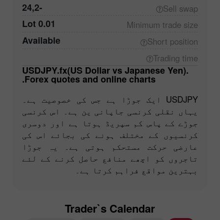
-24,2
Sell
swap
0.01 Lot
Minimum trade
size
Available
Short
position
Trading
time
USDJPY.fx(US Dollar vs Japanese Yen).
Forex quotes and online charts.
USDJPY ایک جوڑا ہے جس کی خصوصیت ہے۔
یہاں نقلی کرنسی جاپانی ین ہے۔ اس کرنسی
جوڑے کے پاس کم سپریڈ ہوتا ہے اور دوسری
کرنسیوں کے مختلف ہونے کی بجائے اس کی
عارضی حرکت مستحکم ہوتی ہے۔ یہ جوڑا
تاجروں کو اچھے منافع حاصل کرنے کے لئے
بہترین مواقع فراہم کرتا ہے۔
Trader`s Calendar