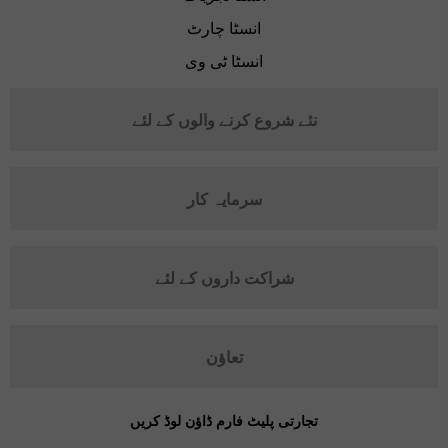
انسٹا چارٹ
انسٹا ٹی وی
نئے شروع کرنے والوں کے لئے
سرمایہ کار
شراکت داروں کے لئے
تعاؤن
تجارتی پلیٹ فارم ڈاؤن لوڈ کریں