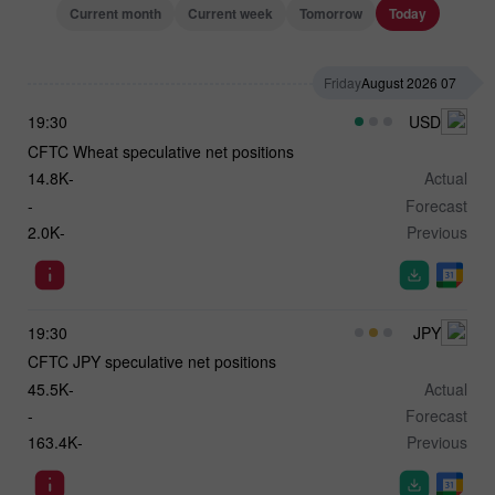
Current month
Current week
Tomorrow
Today
Friday
07 August 2026
19:30
USD
CFTC Wheat speculative net positions
-14.8K
Actual
-
Forecast
-2.0K
Previous
19:30
JPY
CFTC JPY speculative net positions
-45.5K
Actual
-
Forecast
-163.4K
Previous