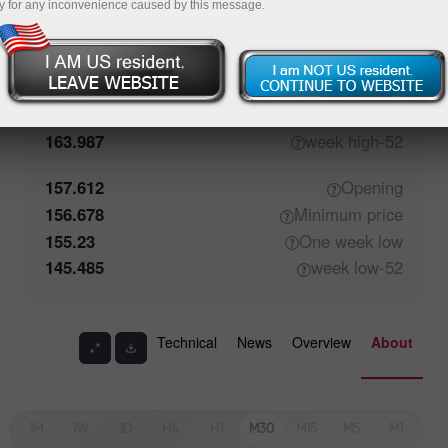
y for any inconvenience caused by this message.
157.613
Closing
158.574
Maximum
price
160.879
One week
high
163.987
high
52-week
157.612
Opening
156.678
Minimum
price
155.23
One week
low
145.485
low
52-week
Technical
News
Overview
About
1M
1W
1D
H4
H1
M30
M15
M5
M1