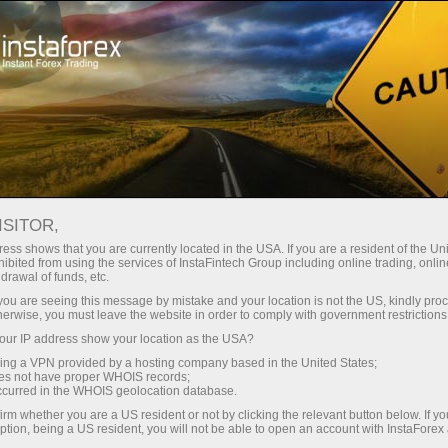
USDJPY
تجارتی آلات
تجارتی شرائط
تاجروں کے لیے
ISITOR,
USDJPY
ess shows that you are currently located in the USA. If you are a resident of the Uni
ibited from using the services of InstaFintech Group including online trading, online
drawal of funds, etc.
k you are seeing this message by mistake and your location is not the US, kindly pro
157.833
%)
(
07 Aug 2026 20:59
herwise, you must leave the website in order to comply with government restrictions
ur IP address show your location as the USA?
Sell
Buy
sing a VPN provided by a hosting company based in the United States;
oes not have proper WHOIS records;
157.803
157.833
occurred in the WHOIS geolocation database.
irm whether you are a US resident or not by clicking the relevant button below. If y
ption, being a US resident, you will not be able to open an account with InstaForex
47.16%
Traders' feedback
52.84%