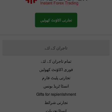
تجارتی اکاؤنٹ کھولیں
تاجران کے لئے
تمام تاجران کے لئے
فوری اکاؤنٹ کھولیں
تجارتی پلیٹ فارم
انسٹا ٹریڈ بونس
Gifts for replenishment
تجارتی شرائط
انسٹا تجزیات