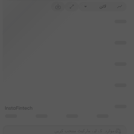
لائن
موازنہ کے لیے مارکیٹ منتخب کریں