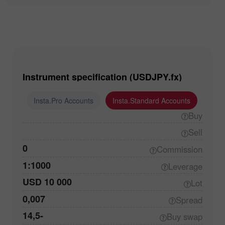
Instrument specification (USDJPY.fx)
ounts
Insta.Pro Accounts
Insta.Standard Accounts
Buy
Sell
0
Commission
1:1000
Leverage
USD 10 000
Lot
0,007
Spread
-14,5
Buy
swap