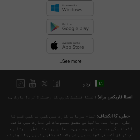
✕
See more...
Hide chart
اردو
8 August 2025 - 8 August 2026
|
|
Previous
Forecast
Actual
4 years
/
3 years
/
2 years
/
1 year
انسٹا فاریکس برانڈ
انسٹا فنٹیک گروپ کا رجسٹرڈ ٹریڈ مارک ہے
Bar
Line
خطرے کا انکشاف:
تمام سرمایہ کاری میں کسی نہ کسی قسم کا
خطرہ ہوتا ہے۔ مالیاتی مشتق مصنوعات کی تجارت میں فائدہ
اٹھانے کی وجہ سے تیزی سے پیسہ ضائع ہونے کا خطرہ ہوتا ہے۔
آپ کو ان آلات کی تجارت میں اس وقت تک مشغول نہیں ہونا چاہئے