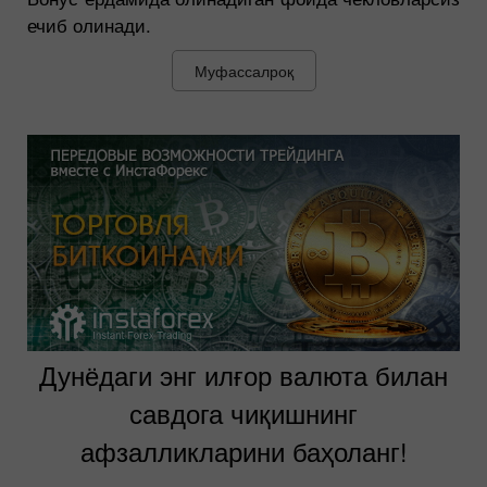
ечиб олинади.
Муфассалроқ
Дунёдаги энг илғор валюта билан
савдога чиқишнинг
афзалликларини баҳоланг!