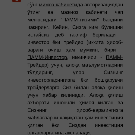
сўнг
мижоз кабинетида
авторизациядан
ўтинг ва мажиоз кабинети чап
менюсидаги "ПАММ-тизими" бандини
чақиринг. Кейин, Сизга ким бўлишни
истайсиз деб таклиф берилади -
инвестор ёки трейдер (иккита ҳисоб-
варағи очиш ҳам мумкин, бири -
ПАММ-Инвестор
, иккинчиси -
ПАММ-
Трейдер
) учун, алоқа маълумотларини
тўлдиринг, улар Сизнинг
инвесторларингизга ёки бошқарувчи
трейдерларга Сиз билан алоқа қилиш
учун хабар қилинади. Алоқа қилиш
ахбороти ишончли ҳимоя қилган ва
Сизнинг ҳисоб-варағингизга
маблағларни ҳақиқатан ҳам инвестиция
қилган ёки Сиздан инвестиция
олганларгагина аксланади.