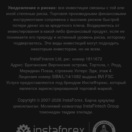
Уведомление о рисках:
все инвестиции связаны с той или
иной степенью риска. Торговля производными финансовыми
инструментами сопряжена с высоким риском быстрой
потери денег из-за кредитного плеча. Воздержитесь от
инвестирования в какой-либо финансовый продукт, если не
понимаете его природу и истинный уровень риска, которому
подвергаетесь. Эти виды инвестиций могут подходить
некоторым инвесторам, но не всем.
InstaFinance Ltd, рег. номер 1811672
Адрес: Британские Виргинские острова, Тортола, г. Роуд,
Меридиан Плаза, строение Уотерс Эдж, этаж 4.
Лицензия номер SIBA/L/14/1082 выдана BVI FSC
Услуги предоставляются под брендом ИнстаФорекс, который
является зарегистрированной торговой маркой.
Copyright © 2007-2026 InstaForex. Барча ҳуқуқлар
ҳимояланган. Молиявий хизматлар InstaFintech Group
томонидан тақдим этилади.