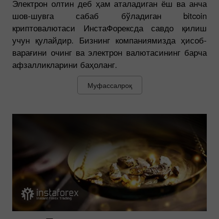
Электрон олтин деб ҳам аталадиган ёш ва анча
шов-шувга сабаб бўладиган bitcoin
криптовалютаси ИнстаФорексда савдо қилиш
учун қулайдир. Бизнинг компаниямизда ҳисоб-
варағини очинг ва электрон валютасининг барча
афзалликларини баҳоланг.
Муфассалроқ