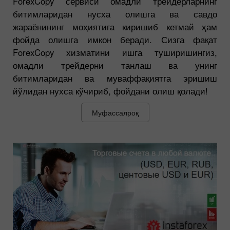
ForexCopy сервиси омадли трейдерларнинг
битимларидан нусха олишга ва савдо
жараёнининг моҳиятига киришиб кетмай ҳам
фойда олишга имкон беради. Сизга фақат
ForexCopy хизматини ишга туширишингиз,
омадли трейдерни танлаш ва унинг
битимларидан ва муваффақиятга эришиш
йўлидан нухса кўчириб, фойдани олиш қолади!
Муфассалроқ