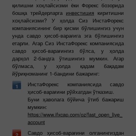
қилишни хоҳлайсизми ёки Форекс бозорида
бошқа трейдерларга
инвестиция
киритишни
хоҳлайсизми? У ҳолда Сиз ИнстаФорекс
компаниясининг бир қисми бўлишингиз учун
унда савдо ҳисоб-варағига эга бўлишингиз
етарли. Агар Сиз ИнстаФорекс компаниясида
савдо ҳисоб-варағингиз бўлса, у ҳолда
дарҳол 2-бандга ўтишингиз мумкин. Агар
бўлмаса, у ҳолда қадам бақадам
йўриқноманинг 1-бандини бажаринг:
ИнстаФорекс компаниясида савдо
1
ҳисоб-варағини рўйхатдан ўтказиш.
Буни ҳаволага бўйича ўтиб бажариш
мумкин:
https://www.ifxcap.com/oz/fast_open_live_
account
Савдо ҳисоб-варағини олганингиздан
2