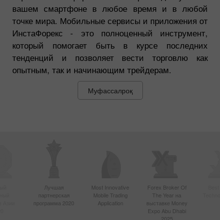
вашем смартфоне в любое время и в любой
точке мира. Мобильные сервисы и приложения от
ИнстаФорекс - это полноценный инструмент,
который помогает быть в курсе последних
тенденций и позволяет вести торговлю как
опытным, так и начинающим трейдерам.
Муфассалроқ
ый
Лучшая
Most Innovative
Forex Broker Of
Best
вный
партнерская
Mobile Trading
The Year на
Techno
в Азии
программа 2020
Application
выставке Money
20
Expo Abu Dhabi
2025