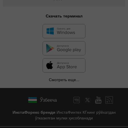
Скачать терминал
Смотреть еще...
Ўзбекча
ИнстаФорекс бренди
ИнстаФинтех КГнинг рўйхатдан
ўтказилган мулки ҳисобланади