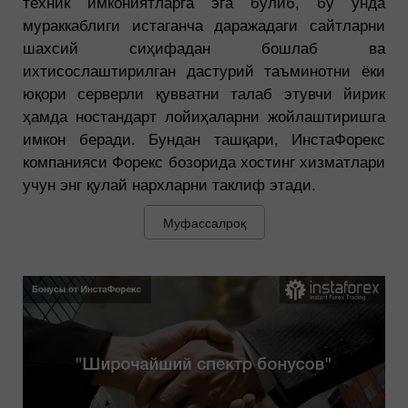
техник имкониятларга эга бўлиб, бу унда
мураккаблиги истаганча даражадаги сайтларни
шахсий сиҳифадан бошлаб ва
ихтисослаштирилган дастурий таъминотни ёки
юқори серверли қувватни талаб этувчи йирик
ҳамда ностандарт лойиҳаларни жойлаштиришга
имкон беради. Бундан ташқари, ИнстаФорекс
компанияси Форекс бозорида хостинг хизматлари
учун энг қулай нархларни таклиф этади.
Муфассалроқ