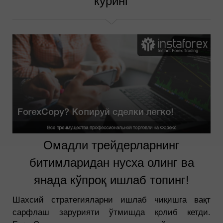
Омадли трейдерларнинг
битимларидан нусха олинг ва
янада кўпроқ ишлаб топинг!
Шахсий стратегияларни ишлаб чиқишга вақт
сарфлаш зарурияти ўтмишда қолиб кетди.