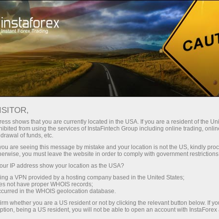
Инвесторлар учун
Памм-Тизими
ИнстаФорекс ПАММ-ҳисоб-варағини очиш
ISITOR,
ess shows that you are currently located in the USA. If you are a resident of the Uni
ИнстаФорекс ПАММ-
ibited from using the services of InstaFintech Group including online trading, online
drawal of funds, etc.
ҳисоб-варағини очиш
k you are seeing this message by mistake and your location is not the US, kindly pro
herwise, you must leave the website in order to comply with government restrictions
ur IP address show your location as the USA?
Трейдерлар, Сизларнинг инвесторларингиз
sing a VPN provided by a hosting company based in the United States;
ПАММ мониторингида Сизни излашмоқда!
oes not have proper WHOIS records;
occurred in the WHOIS geolocation database.
Инвесторлар, юзлаб ва минглаб
irm whether you are a US resident or not by clicking the relevant button below. If y
трейдерлар Сизларнинг 1 дан юз минг
ption, being a US resident, you will not be able to open an account with InstaForex