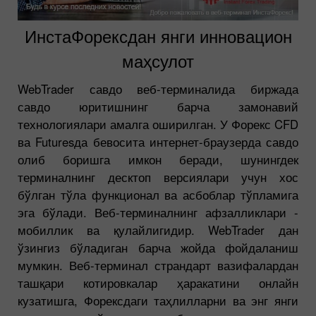
ИнстаФорексдан янги инновацион
маҳсулот
WebTrader савдо веб-терминалида биржада
савдо юритишнинг барча замонавий
технологиялари амалга оширилган. У Форекс CFD
ва Futuresда бевосита интернет-браузерда савдо
олиб боришга имкон беради, шунингдек
терминалнинг десктоп версиялари учун хос
бўлган тўла функционал ва асбоблар тўпламига
эга бўлади. Веб-терминалнинг афзалликлари -
мобиллик ва қулайлигидир. WebTrader дан
ўзингиз бўладиган барча жойда фойдаланиш
мумкин. Веб-терминал страндарт вазифалардан
ташқари котировкалар ҳаракатини онлайн
кузатишга, Форексдаги таҳлилларни ва энг янги