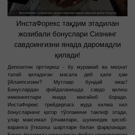
ИнстаФорекс тақдим этадилан
жозибали бонуслари Сизнинг
савдоингизни янада даромадли
қилади!
Депозитни орттириш - бу мураккаб ва меҳнат
талаб қиладиган масала деб ҳали ҳам
ўйлаяпсизми? Мутлақо бундай эмас!
Бонуслардан фойдаланишда савдо қилиш
имкониятлари янада кенгайиб боради.
ИнстаФорекс трейдерлага жуда хилма хил
бонусларнинг қатор тўпламини таклиф этади,
улар максимал ўлчамлари, шунингдек ҳисоб-
варағига ўтказиш шартлари билан фарқланади.
Бонус ёрдамида олинадиган фойда чекловларсиз