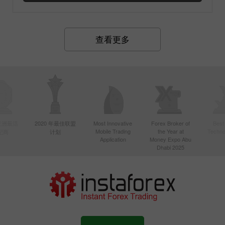
查看更多
年亚洲最活
2020 年最佳联盟
Most Innovative
Forex Broker of
Best
Mobile Trading
the Year at
Techno
纪商
计划
Application
Money Expo Abu
Dhabi 2025