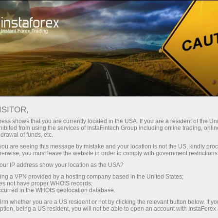
广告系列
事件
ISITOR,
InstaForex的宣传项目
ess shows that you are currently located in the USA. If you are a resident of the Uni
ibited from using the services of InstaFintech Group including online trading, online
drawal of funds, etc.
k you are seeing this message by mistake and your location is not the US, kindly pro
在本页您将看到国际经纪商InstaForex丰富多彩
herwise, you must leave the website in order to comply with government restrictions
的宣传资料。它们抓住客户的兴趣，提供
ur IP address show your location as the USA?
InstaForex活动的更多信息，展示公司项目的更
sing a VPN provided by a hosting company based in the United States;
多数据，也邀请客户参加公司的多种竞赛和活
oes not have proper WHOIS records;
动。您将发现国际经纪商InstaForex不仅意味着
occurred in the WHOIS geolocation database.
最佳的交易条件，也意味着全世界的巨大机会。
irm whether you are a US resident or not by clicking the relevant button below. If y
ption, being a US resident, you will not be able to open an account with InstaForex