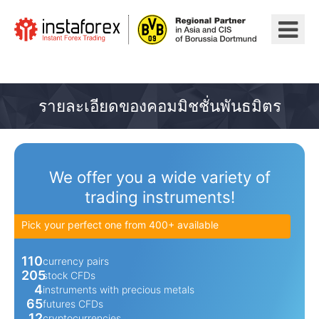
ไปยัง InstaForex
รายละเอียดของคอมมิชชั่นพันธมิตร
We offer you a wide variety of
trading instruments!
Pick your perfect one from 400+ available
110
currency pairs
205
stock CFDs
4
instruments with precious metals
65
futures CFDs
12
cryptocurrencies