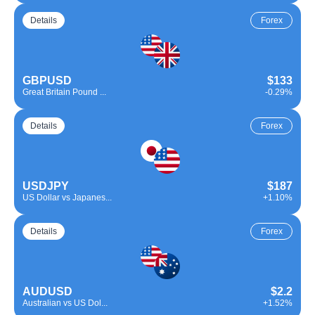
Details
Forex
GBPUSD
$133
Great Britain Pound ...
-0.29%
Details
Forex
USDJPY
$187
US Dollar vs Japanes...
+1.10%
Details
Forex
AUDUSD
$2.2
Australian vs US Dol...
+1.52%