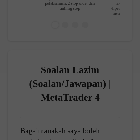
pelaksanaan, 2 stop order dan
menghapus cir
trailing stop
diperlukan. Semu
memudahkan pe
Soalan Lazim
(Soalan/Jawapan) |
MetaTrader 4
Bagaimanakah saya boleh