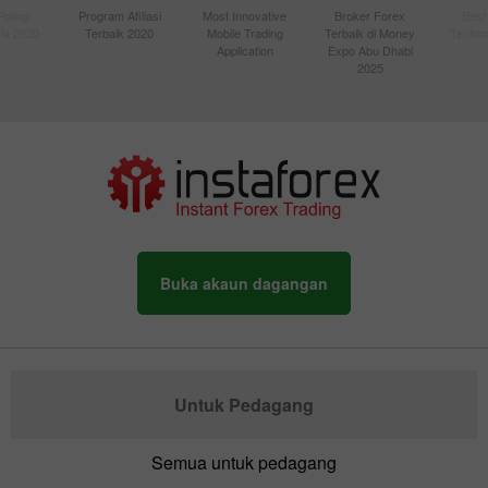
Paling
Program Afiliasi
Most Innovative
Broker Forex
Best
sia 2020
Terbaik 2020
Mobile Trading
Terbaik di Money
Techno
Application
Expo Abu Dhabi
2025
Buka akaun dagangan
Untuk Pedagang
Semua untuk pedagang