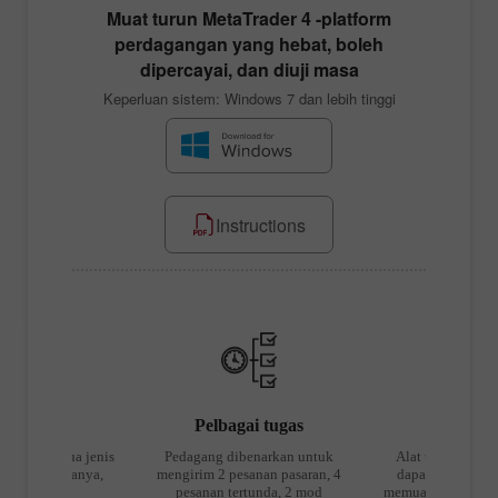
Muat turun
MetaTrader 4
-platform
perdagangan yang hebat, boleh
dipercayai, dan diuji masa
Keperluan sistem: Windows 7 dan lebih tinggi
Instructions
i Pilihan
Pelbagai tugas
Kit 
yokong semua jenis
Pedagang dibenarkan untuk
Alat untuk membu
ngan - keduanya,
mengirim 2 pesanan pasaran, 4
dapat mengedit 
 dan LIFO
pesanan tertunda, 2 mod
memuatkan templat 