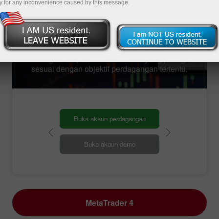
dengan keperluannya untuk berdagang di
y for any inconvenience caused by this message.
pasaran kewangan global. Hari ini syarikat itu
menawarkan beberapa jenis termina;
perdgangan yang popular. Setiap platform
perdagngan ini bertujuan untuk memenuhi
keperluaan individu. Di bawah ini anda kan
mengetahui platform mana satu yang paling
sesuai dengan objektif perdagangan tertentu.
Buka akaun perdagangan
Buka akaun demo
MetaTrader 4