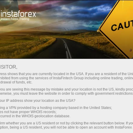
Untuk Pedagang
Syarat Dagangan
MetaTrader 4
ISITOR,
Muat turun MT4 untuk
ess shows that you are currently located in the USA. If you are a resident of the Uni
ibited from using the services of InstaFintech Group including online trading, online
PC, IOS, Android:
drawal of funds, etc.
k you are seeing this message by mistake and your location is not the US, kindly pro
Terminal Dagangan
herwise, you must leave the website in order to comply with government restrictions
ur IP address show your location as the USA?
Terbaik
sing a VPN provided by a hosting company based in the United States;
oes not have proper WHOIS records;
occurred in the WHOIS geolocation database.
Setiap pelanggan InstaForex bebaa memilih
irm whether you are a US resident or not by clicking the relevant button below. If y
platform perdagangan yang paling sesuai
ption, being a US resident, you will not be able to open an account with InstaForex