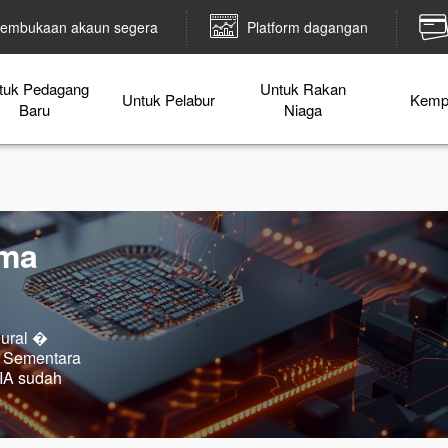
embukaan akaun segera
Platform dagangan
tuk Pedagang
Untuk Rakan
Untuk Pelabur
Kemp
Baru
Niaga
ama
eural �
. Sementara
DIA sudah