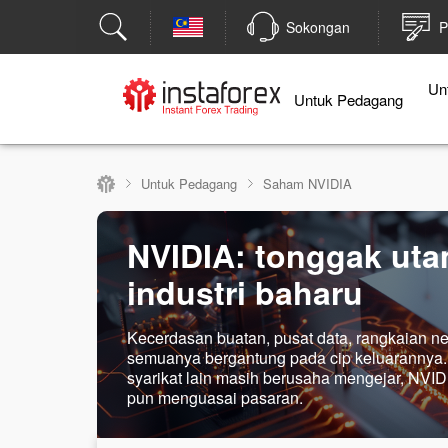
Sokongan
P
Un
Untuk Pedagang
Untuk Pedagang
Saham NVIDIA
NVIDIA: tonggak ut
industri baharu
Kecerdasan buatan, pusat data, rangkaian n
semuanya bergantung pada cip keluarannya
syarikat lain masih berusaha mengejar, NVI
pun menguasai pasaran.