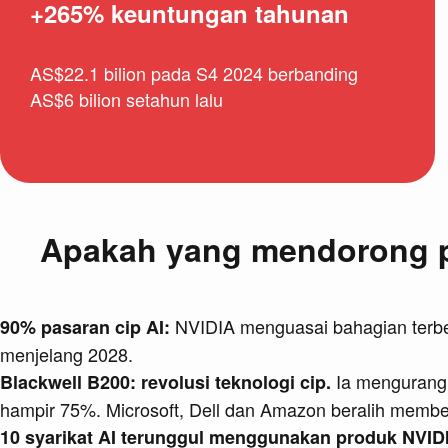
+265% keuntungan tahunan
AS$22.1 bilion pada S4 2024 berbanding
AS$6 bilion setahun lalu
Apakah yang mendorong pe
NVIDIA menguasai bahagian terbes
90% pasaran cip AI:
menjelang 2028.
Ia mengurangk
Blackwell B200: revolusi teknologi cip.
hampir 75%. Microsoft, Dell dan Amazon beralih membel
10 syarikat AI terunggul menggunakan produk NVID