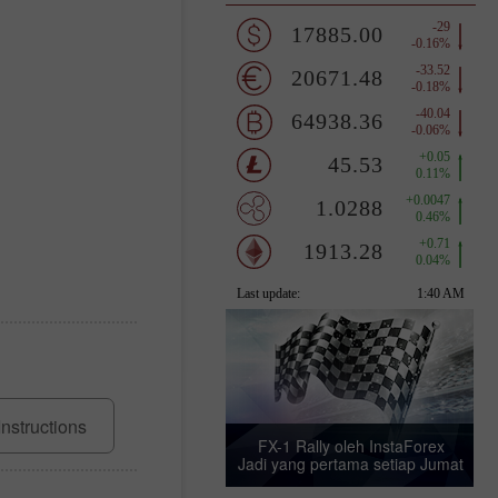
Instructions
FX-1 Rally oleh InstaForex
Jadi yang pertama setiap Jumat