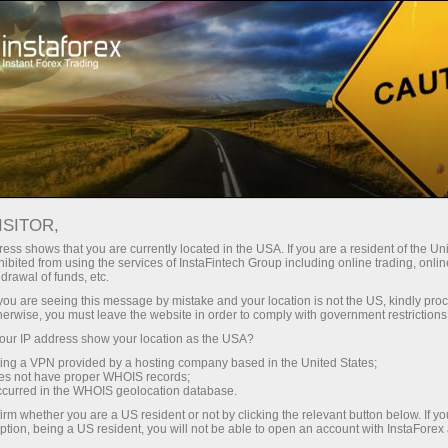
Pembukaan akun instan
Platform Trading
ntuk Pemula
Untuk Investor
Untuk Mitra
Pro
ISITOR,
S,
ess shows that you are currently located in the USA. If you are a resident of the Uni
ibited from using the services of InstaFintech Group including online trading, online
drawal of funds, etc.
k you are seeing this message by mistake and your location is not the US, kindly pro
herwise, you must leave the website in order to comply with government restrictions
ur IP address show your location as the USA?
sing a VPN provided by a hosting company based in the United States;
yang
oes not have proper WHOIS records;
ading di
occurred in the WHOIS geolocation database.
kan
irm whether you are a US resident or not by clicking the relevant button below. If y
asing
ption, being a US resident, you will not be able to open an account with InstaForex