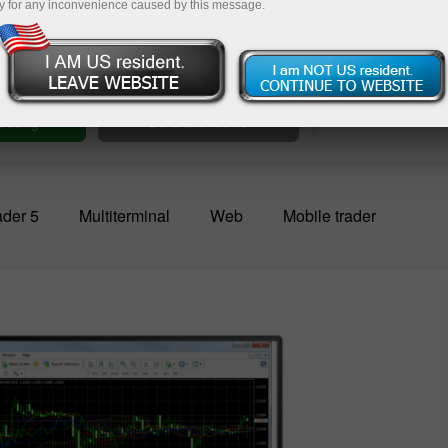
an
y for any inconvenience caused by this message.
ana yang
der 5
Multiterminal
Web
Mobile trader