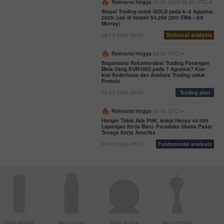
Relevansi hingga
00:00 2026-08-20 UTC--4
Sinyal Trading untuk GOLD pada 6–8 Agustus
2026: jual di bawah $4,296 (200 EMA - 3/8
Murray)
06:15 2026-08-06
Technical analysis
Relevansi hingga
23:00 UTC--4
Bagaimana Rekomendasi Trading Pasangan
Mata Uang EUR/USD pada 7 Agustus? Kiat-
kiat Sederhana dan Analisis Trading untuk
Pemula
05:47 2026-08-07
Trading plan
Relevansi hingga
03:00 UTC--4
Hampir Tidak Ada PHK, tetapi Hanya 44.000
Lapangan Kerja Baru: Paradoks Utama Pasar
Tenaga Kerja Amerika
09:40 2026-08-07
Fundamental analysis
Best Affiliate
Best Forex
Most Active
Best Affiliate