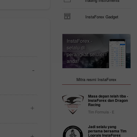
Trading Instruments
InstaForex Gadget
InstaForex -
selalu di
perangkat seluler
anda!
Mitra resmi InstaForex
Masa depan telah tiba -
InstaForex dan Dragon
Racing
Tim Formula - E
Jadi selalu yang
pertama bersama Tim
Loprais InstaForex