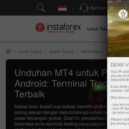
Bantuan
Untuk Traders
U
Untuk Traders
Syarat Trading
MetaTrader 4
DEAR V
Unduhan MT4 untuk PC, IO
Your IP addr
you are proh
Android: Terminal Trading
deposit/with
If you thin
Terbaik
website. Ot
Why does yo
- you are u
Setiap klien InstaForex bebas memilih platform trading 
- your IP d
paling sesuai dengan kebutuhannya untuk melakukan tr
- an error 
pasar keuangan global. Saat ini, perusahaan menawar
Please conf
beberapa jenis terminal trading yang populer. Masing-m
the wrong o