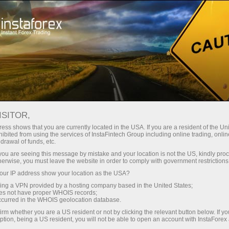
ISITOR,
ess shows that you are currently located in the USA. If you are a resident of the Uni
ibited from using the services of InstaFintech Group including online trading, online
drawal of funds, etc.
k you are seeing this message by mistake and your location is not the US, kindly pro
herwise, you must leave the website in order to comply with government restrictions
ur IP address show your location as the USA?
sing a VPN provided by a hosting company based in the United States;
oes not have proper WHOIS records;
occurred in the WHOIS geolocation database.
irm whether you are a US resident or not by clicking the relevant button below. If y
ption, being a US resident, you will not be able to open an account with InstaForex