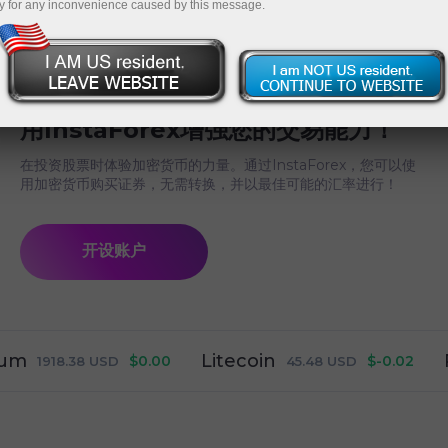
y for any inconvenience caused by this message.
用InstaForex增强您的交易能力！
在投资股票时体验加密货币的力量。通过InstaForex，您可以使
用加密货币购买证券，无需转换，并以最佳可能的汇率进行！
开设账户
Litecoin
Rip
$0.00
$-0.02
1918.38
USD
45.48
USD