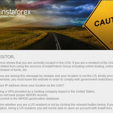
Acerca de InstaForex
InstaSport
Dragon Racing
ISITOR,
-
InstaForex
ess shows that you are currently located in the USA. If you are a resident of the Uni
ibited from using the services of InstaFintech Group including online trading, online
socio oficial de Dragon
drawal of funds, etc.
k you are seeing this message by mistake and your location is not the US, kindly pro
Racing
herwise, you must leave the website in order to comply with government restrictions
ur IP address show your location as the USA?
sing a VPN provided by a hosting company based in the United States;
El futuro está llegando,
oes not have proper WHOIS records;
InstaForex y Dragon Racing
occurred in the WHOIS geolocation database.
irm whether you are a US resident or not by clicking the relevant button below. If y
ption, being a US resident, you will not be able to open an account with InstaForex