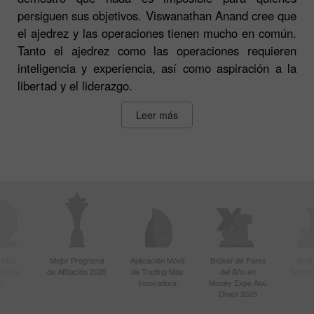
persiguen sus objetivos. Viswanathan Anand cree que
el ajedrez y las operaciones tienen mucho en común.
Tanto el ajedrez como las operaciones requieren
inteligencia y experiencia, así como aspiración a la
libertad y el liderazgo.
Leer más
r Más
Mejor Programa
Aplicación Móvil
Bróker de Forex
Best
n Asia
de Afiliación 2020
de Trading Más
del Año en
Techno
20
Innovadora
Money Expo Abu
Dhabi 2025