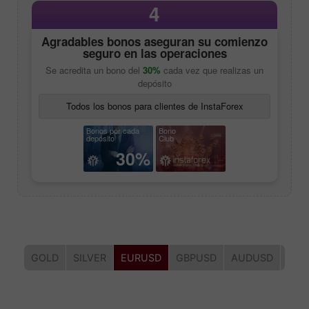
4
Agradables bonos aseguran su comienzo
seguro en las operaciones
Se acredita un bono del
30%
cada vez que realizas un
depósito
Todos los bonos para clientes de InstaForex
Bonos por cada
Bono
depósito
Club
30%