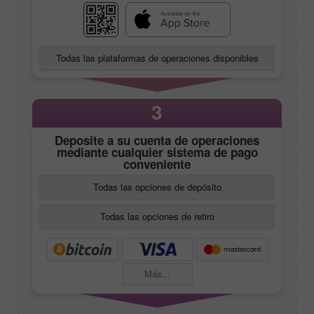
Todas las plataformas de operaciones disponibles
3
Deposite a su cuenta de operaciones
mediante cualquier sistema de pago
conveniente
Todas las opciones de depósito
Todas las opciones de retiro
Más...