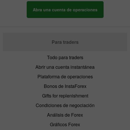
Abra una cuenta de operaciones
Para traders
Todo para traders
Abrir una cuenta instantánea
Plataforma de operaciones
Bonos de InstaForex
Gifts for replenishment
Condiciones de negociación
Análisis de Forex
Gráficos Forex