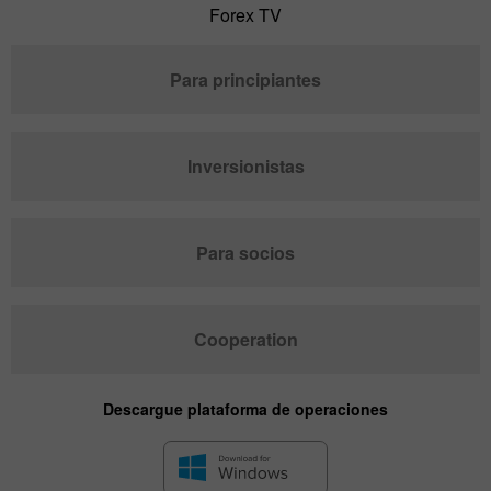
Forex TV
Para principiantes
Inversionistas
Para socios
Cooperation
Descargue plataforma de operaciones