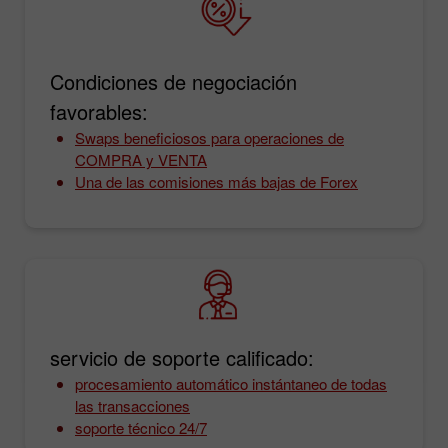
Condiciones de negociación
favorables:
Swaps beneficiosos para operaciones de
COMPRA y VENTA
Una de las comisiones más bajas de Forex
servicio de soporte calificado:
procesamiento automático instántaneo de todas
las transacciones
soporte técnico 24/7