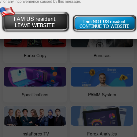
y for any inconvenience caused by this message.
Contests
For Beginners
Forex Copy
Bonuses
Specifications
PAMM System
InstaForex TV
Forex Analytics