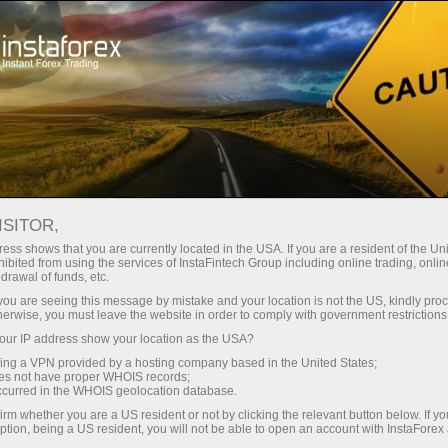
ISITOR,
ess shows that you are currently located in the USA. If you are a resident of the Uni
Top search:
ibited from using the services of InstaFintech Group including online trading, online
drawal of funds, etc.
,
Cryptocurrency
,
Bonuses
,
Mobile terminal
,
MetaTrader
k you are seeing this message by mistake and your location is not the US, kindly pro
Demo account
herwise, you must leave the website in order to comply with government restrictions
ur IP address show your location as the USA?
sing a VPN provided by a hosting company based in the United States;
Popular categories
oes not have proper WHOIS records;
occurred in the WHOIS geolocation database.
irm whether you are a US resident or not by clicking the relevant button below. If y
ption, being a US resident, you will not be able to open an account with InstaForex