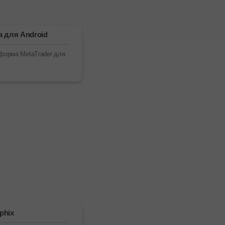
 для Android
форма MetaTrader для
phix