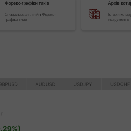
Форекс-графіки тиків
Архів коти
Спеціалізовані лінійні Форекс-
Історія котир
графіки тиків
інструментів
Відкрити
Відкрити
реальний
деморахунок
рахунок
Відкрити
Відкрити