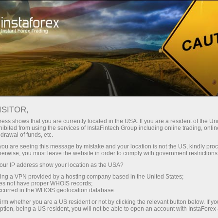
Швидке відкриття рахунку
Торгова платформа
очатківцям
Інвесторам
Партнерам
Промоа
ISITOR,
ess shows that you are currently located in the USA. If you are a resident of the Uni
ibited from using the services of InstaFintech Group including online trading, online
drawal of funds, etc.
авлений
k you are seeing this message by mistake and your location is not the US, kindly pro
в компанії
herwise, you must leave the website in order to comply with government restrictions
ення
ur IP address show your location as the USA?
ни,
sing a VPN provided by a hosting company based in the United States;
навчання.
oes not have proper WHOIS records;
occurred in the WHOIS geolocation database.
irm whether you are a US resident or not by clicking the relevant button below. If y
ption, being a US resident, you will not be able to open an account with InstaForex