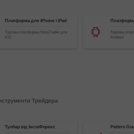
Платформа для iPhone і iPad
Платформа
Торгова платформа MetaTrader для
Торгова плат
iOS
Android
нструменти Трейдера
Тулбар від ІнстаФорекс
Pattern Gra