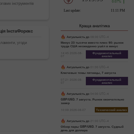
ргових інструментів
Краща аналітика
ія ІнстаФорекс
Актуальність до
08:00 UTC--4
гламенти, угоди
Минус 23 тысячи вместо плюс 90: рынок
труда США неожиданно ушёл в минус
14:45 2026-08-
Фундаментальный
07
анализ
Актуальність до
01:00 UTC--4
Ключевые темы пятницы, 7 августа
07:21 2026-08-
Фундаментальный
07
анализ
Актуальність до
04:00 UTC--4
GBP/USD. 7 августа. Рынок окончательно
замер
10:09 2026-08-07
Технический анализ
Актуальність до
21:00 UTC--4
Обзор пары GBP/USD. 7 августа. Судный
день для доллара