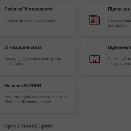
Рубрика "Фотоновости"
Підписка н
Фоторепортажі зі всього світу
Найважливіші 
доставкою
Міжнародні свята
Відеоаналі
Календар державних свят різних
Аналіз найак
країн Світу
трендів в лег
Новини USD/RUB
Актуальні дані по торгових сесіях на
Московській валютній біржі
Торгові платформи