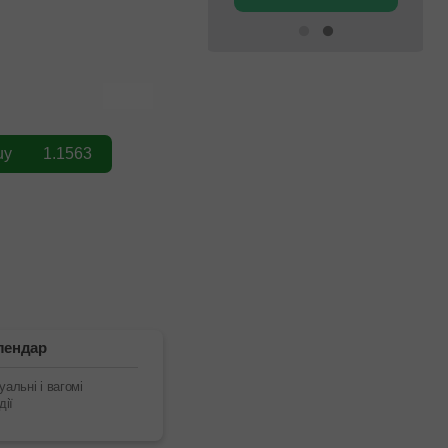
лендар
альні і вагомі
дії