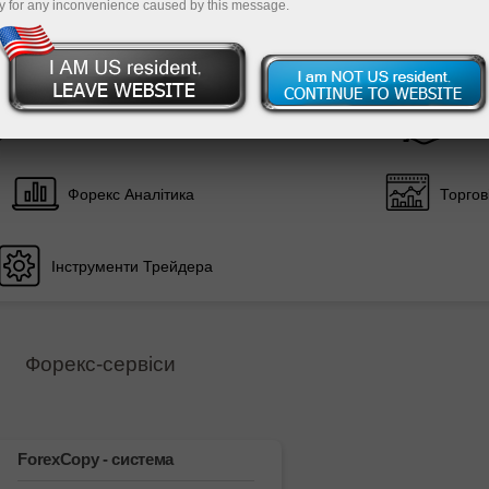
y for any inconvenience caused by this message.
Пополнит
Поповнення і виведення засобів
Тор
Форекс Аналітика
Торго
Інструменти Трейдера
Форекс-сервіси
ForexCopy - cистема