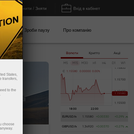
Поповнити / Зняти
Вхід в кабінет
кції
Зроби паузу
Про компанію
Валюти
Крипто
Акції
M5
M15
M30
H1
H4
D1
W1
C
1
.
1
5
5
8
0
0
.
0
0
0
0
0
0
.
0
0
%
ted States,
 transfers,
ceed to the
.
EURUSD.fx
1.15580
+0.00330
+0.29%
ou choose
GBPUSD.fx
1.34920
+0.00370
+0.27%
 anyway.