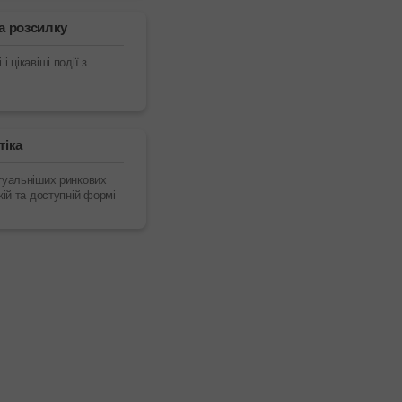
а розсилку
і цікавіші події з
тіка
туальніших ринкових
кій та доступній формі