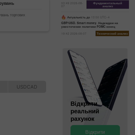
рувань
03:49 2026-08-
Фундаментальный
07
анализ
увань торгових
Актуальність до
13:00 UTC--4
GBP/USD. Smart money. Надеждам на
ужесточение политики FOMC конец
19:42 2026-08-07
Технический анализ
Відкрити
Відкрити
реальний
деморахунок
рахунок
Відкрити
Відкрити