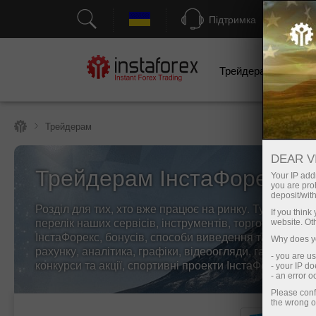
Підтримка
Трейдерам
П
Трейдерам
DEAR V
Трейдерам ІнстаФорекс
Your IP addr
you are proh
deposit/with
Розділ для тих, хто вже працює на ринку. Тут предст
If you thin
перелік наших сервісів, інструментів, торгових умов 
website. Ot
ІнстаФорекс, бонусів, способи виведення та поповн
Why does yo
рахунку, аналітика, графіки, відеоогляди, гарячі нови
- you are u
конкурси та акції, спортивні проекти ІнстаФорекс та 
- your IP d
- an error 
Please conf
the wrong o