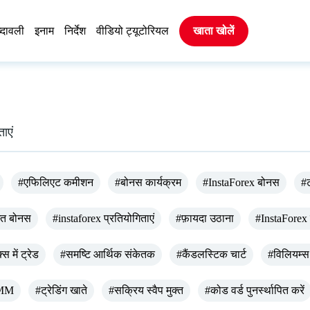
्दावली
इनाम
निर्देश
वीडियो ट्यूटोरियल
खाता खोलें
ताएं
#एफिलिएट कमीशन
#बोनस कार्यक्रम
#InstaForex बोनस
#ट
गत बोनस
#instaforex प्रतियोगिताएं
#फ़ायदा उठाना
#InstaForex
स में ट्रेड
#समष्टि आर्थिक संकेतक
#कैंडलस्टिक चार्ट
#विलियम्स
MM
#ट्रेडिंग खाते
#सक्रिय स्वैप मुक्त
#कोड वर्ड पुनर्स्थापित करें