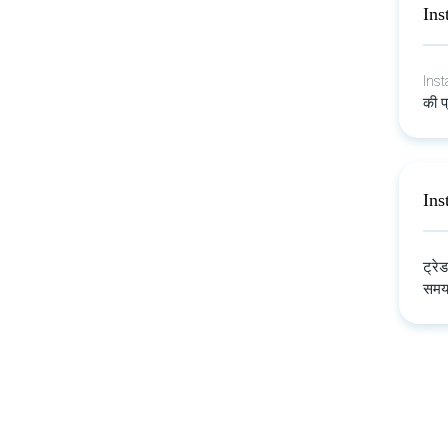
Ins
Inst
की प्
Ins
ट्रे
सम