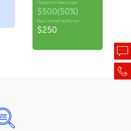
Прибуток інвесторів
$500(50%)
Ваш чистий прибуток
$250