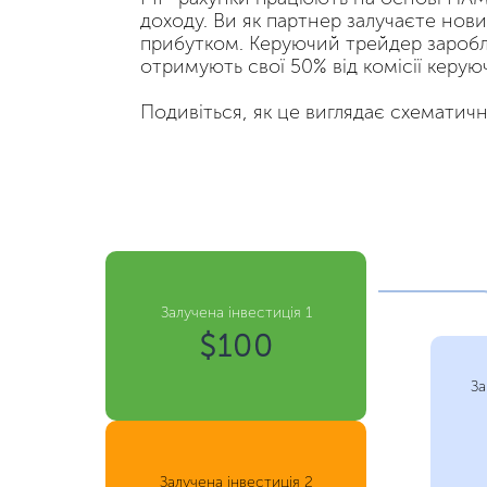
доходу. Ви як партнер залучаєте нови
прибутком. Керуючий трейдер заробля
отримують свої 50% від комісії керую
Подивіться, як це виглядає схематичн
Залучена інвестиція 1
$100
За
Залучена інвестиція 2