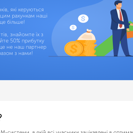
ів, які керуються
цим рахункам наші
ще більше!
ів, знайомте їх з
уйте 50% прибутку
 ще не наш партнер
разом з нами!
?
-системи, в якій всі учасники зацікавлені в отрима