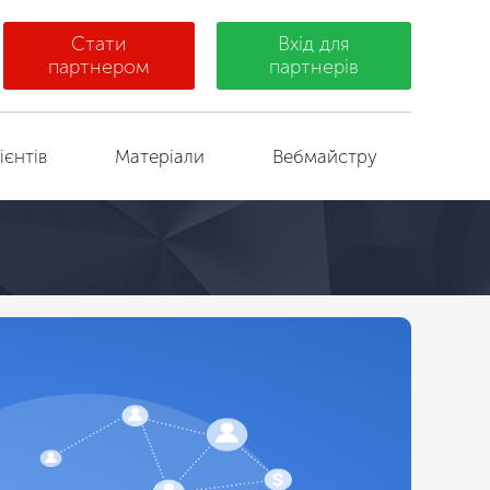
Стати
Вхід для
партнером
партнерів
ієнтів
Матеріали
Вебмайстру