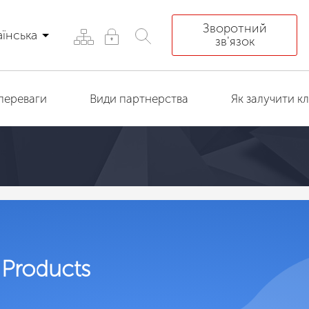
Зворотний
аїнська
зв'язок
переваги
Види партнерства
Як залучити кл
 Products