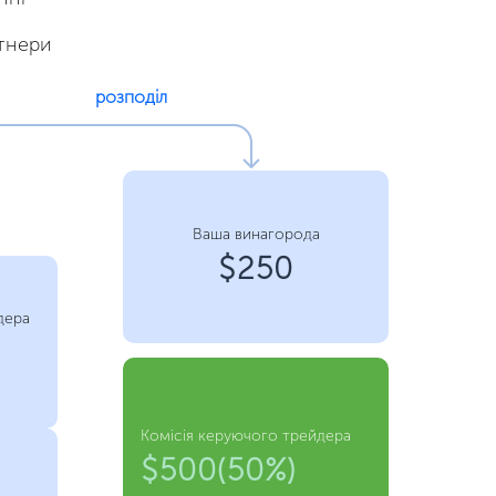
ртнери
розподіл
Ваша винагорода
$250
дера
Комісія керуючого трейдера
$500(50%)