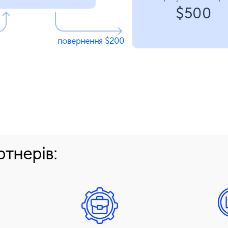
$500
повернення $200
ртнерів: