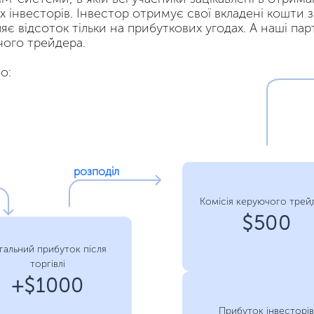
х інвесторів. Інвестор отримує свої вкладені кошти з
є відсоток тільки на прибуткових угодах. А наші па
чого трейдера.
о:
розподіл
Комісія керуючого трей
$500
гальний прибуток після
торгівлі
+$1000
Прибуток інвесторів