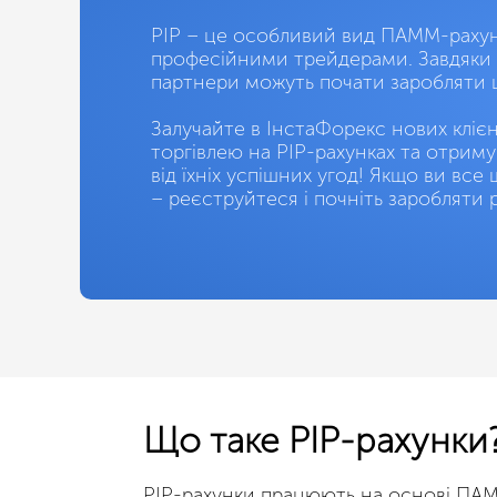
PIP – це особливий вид ПАММ-рахунк
професійними трейдерами. Завдяки 
партнери можуть почати заробляти 
Залучайте в ІнстаФорекс нових клієнт
торгівлею на PIP-рахунках та отрим
від їхніх успішних угод! Якщо ви все
– реєструйтеся і почніть заробляти 
Що таке PIP-рахунки
PIP-рахунки працюють на основі ПАММ