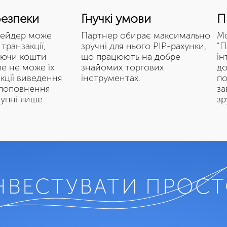
безпеки
Гнучкі умови
П
рейдер може
Партнер обирає максимально
Мо
транзакції,
зручні для нього PIP-рахунки,
"П
уючи кошти
що працюють на добре
ін
ле не може їх
знайомих торгових
до
кції виведення
інструментах.
по
 поповнення
за
тупні лише
зр
НВЕСТУВАТИ ПРОС