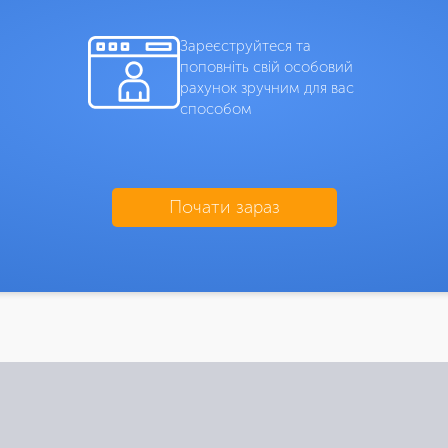
Зареєструйтеся та
поповніть свій особовий
рахунок зручним для вас
способом
Почати зараз