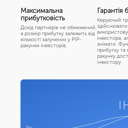
Максимальна
Гарантія 
прибутковість
Керуючий т
здійснювати 
Дохід партнерів не обмежений,
використов
а розмір прибутку залежить від
інвестора, а
кількості залучених у PIP-
знімати. Фун
рахунки інвесторів.
прибутку та
рахунку дос
інвестору.
І