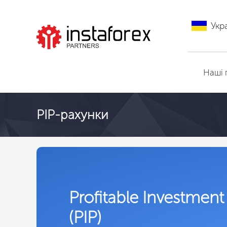
Укр
Перейти на
ІнстаФорекс
Наші 
PIP-рахунки
Profitable Investment
(PIP)