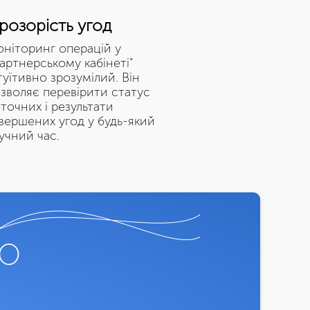
розорість угод
ніторинг операцій у
артнерському кабінеті"
туїтивно зрозумілий. Він
зволяє перевірити статус
точних і результати
вершених угод у будь-який
учний час.
ТО